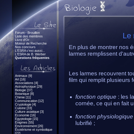
Forum - Brouillon
Le 
Liste des membres
Livre d'Or
Moteur de Recherche
En plus de montrer nos é
Nos concours
L'ESRA c'est aussi...
larmes remplissent d'autr
L'ESRA de B. Werber
Questions fréquentes
Les larmes recouvrent tou
Animaux [9]
film qui remplit plusieurs 
Art [16]
Associations [4]
Astrophysique [29]
Biologie [37]
Botanique [8]
fonction optique
: les 
Chimie [11]
Communication [12]
cornée, ce qui en fait u
Cryptologie [4]
Cuisine [33]
Culture asiatique [3]
Economie [16]
fonction physiologiqu
Egyptologie [15]
lubrifié ;
Enigmes [55]
Environnement [26]
Ésotérisme et symbolique
[22]