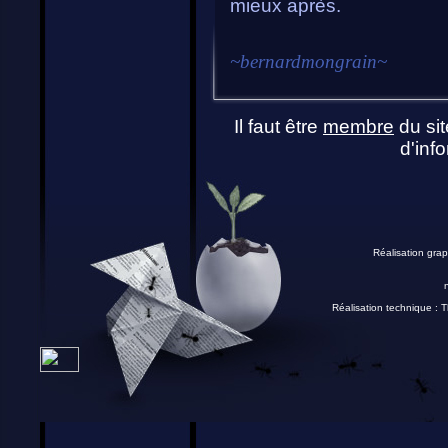
mieux après.
~
bernardmongrain
~
Il faut être
membre
du sit
d'info
Réalisation grap
Réalisation technique :
T