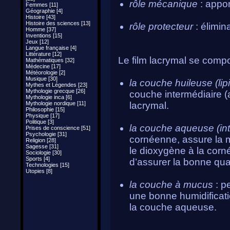
rôle mécanique
: appor
Femmes [11]
Géographie [4]
Histoire [43]
Histoire des sciences [13]
rôle protecteur
: élimin
Homme [37]
Inventions [15]
Jeux [12]
Langue française [4]
Littérature [12]
Le film lacrymal se compo
Mathématiques [32]
Médecine [17]
Météorologie [2]
Musique [30]
la couche huileuse (lip
Mythes et Légendes [23]
Mythologie grecque [26]
couche intermédiaire (a
Mythologie inca [6]
Mythologie nordique [11]
lacrymal.
Philosophie [15]
Physique [17]
Politique [3]
la couche aqueuse (in
Prises de conscience [51]
Psychologie [31]
cornéenne, assure la m
Religion [28]
Sagesse [31]
le dioxygène à la corné
Sociologie [30]
Sports [4]
d’assurer la bonne qual
Technologies [15]
Utopies [8]
la couche à mucus
: pe
une bonne humidificati
la couche aqueuse.