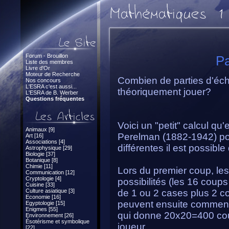
Forum - Brouillon
Pa
Liste des membres
Livre d'Or
Moteur de Recherche
Combien de parties d'éche
Nos concours
L'ESRA c'est aussi...
théoriquement jouer?
L'ESRA de B. Werber
Questions fréquentes
Voici un "petit" calcul q
Animaux [9]
Perelman (1882-1942) po
Art [16]
Associations [4]
différentes il est possible
Astrophysique [29]
Biologie [37]
Botanique [8]
Chimie [11]
Lors du premier coup, les
Communication [12]
Cryptologie [4]
possibilités (les 16 cou
Cuisine [33]
Culture asiatique [3]
de 1 ou 2 cases plus 2 c
Economie [16]
peuvent ensuite commen
Egyptologie [15]
Enigmes [55]
qui donne 20x20=400 cou
Environnement [26]
Ésotérisme et symbolique
joueur.
[22]