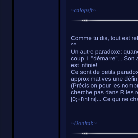
~
calopsfr
~
Comme tu dis, tout est rela
^^
Un autre paradoxe: quand
coup, il "démarre"... Son
est infinie!
Ce sont de petits parado
approximatives une définiti
(Précision pour les nombre
cherche pas dans R les ré
[0;+l'infini[... Ce qui ne c
~
Donitab
~