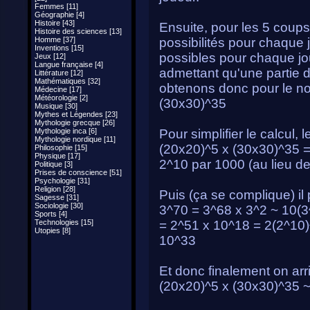
Femmes [11]
Géographie [4]
Histoire [43]
Ensuite, pour les 5 coups 
Histoire des sciences [13]
Homme [37]
possibilités pour chaque j
Inventions [15]
possibles pour chaque jou
Jeux [12]
Langue française [4]
admettant qu'une partie
Littérature [12]
Mathématiques [32]
obtenons donc pour le nom
Médecine [17]
Météorologie [2]
(30x30)^35
Musique [30]
Mythes et Légendes [23]
Mythologie grecque [26]
Mythologie inca [6]
Pour simplifier le calcul,
Mythologie nordique [11]
(20x20)^5 x (30x30)^35 =
Philosophie [15]
Physique [17]
2^10 par 1000 (au lieu d
Politique [3]
Prises de conscience [51]
Psychologie [31]
Religion [28]
Puis (ça se complique) il 
Sagesse [31]
Sociologie [30]
3^70 = 3^68 x 3^2 ~ 10(3
Sports [4]
Technologies [15]
= 2^51 x 10^18 = 2(2^10)
Utopies [8]
10^33
Et donc finalement on arri
(20x20)^5 x (30x30)^35 ~