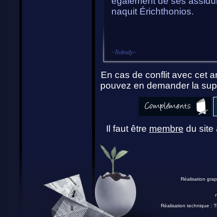
également de ses assidui
naquit Érichthonios.
~
Nobody
~
En cas de conflit avec cet ar
pouvez en demander la supp
Il faut être
membre
du site 
Réalisation grap
Réalisation technique :
T