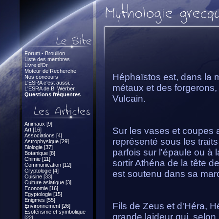
Forum - Brouillon
Liste des membres
Livre d'Or
Moteur de Recherche
Héphaïstos est, dans la 
Nos concours
L'ESRA c'est aussi...
métaux et des forgerons, 
L'ESRA de B. Werber
Questions fréquentes
Vulcain.
Animaux [9]
Sur les vases et coupes 
Art [16]
Associations [4]
représenté sous les trait
Astrophysique [29]
Biologie [37]
parfois sur l'épaule ou à l
Botanique [8]
Chimie [11]
sortir Athéna de la tête d
Communication [12]
Cryptologie [4]
est soutenu dans sa marc
Cuisine [33]
Culture asiatique [3]
Economie [16]
Egyptologie [15]
Enigmes [55]
Fils de Zeus et d'Héra, H
Environnement [26]
Ésotérisme et symbolique
grande laideur qui, selon
[22]