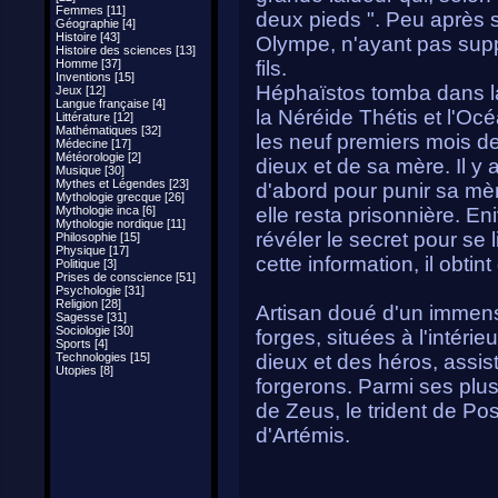
Femmes [11]
deux pieds ". Peu après 
Géographie [4]
Histoire [43]
Olympe, n'ayant pas supp
Histoire des sciences [13]
Homme [37]
fils.
Inventions [15]
Héphaïstos tomba dans la m
Jeux [12]
Langue française [4]
la Néréide Thétis et l'Oc
Littérature [12]
Mathématiques [32]
les neuf premiers mois de
Médecine [17]
Météorologie [2]
dieux et de sa mère. Il y ap
Musique [30]
Mythes et Légendes [23]
d'abord pour punir sa mèr
Mythologie grecque [26]
Mythologie inca [6]
elle resta prisonnière. En
Mythologie nordique [11]
révéler le secret pour se
Philosophie [15]
Physique [17]
cette information, il obtin
Politique [3]
Prises de conscience [51]
Psychologie [31]
Religion [28]
Artisan doué d'un immens
Sagesse [31]
Sociologie [30]
forges, situées à l'intéri
Sports [4]
Technologies [15]
dieux et des héros, assis
Utopies [8]
forgerons. Parmi ses plus 
de Zeus, le trident de Pos
d'Artémis.