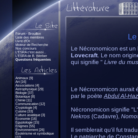
Forum - Brouillon
Le
Liste des membres
Livre d'Or
Moteur de Recherche
Le Nécronomicon est un liv
Nos concours
L'ESRA c'est aussi...
Lovecraft
. Le nom origi
L'ESRA de B. Werber
Questions fréquentes
qui signifie "
Livre du mu
Animaux [9]
Art [16]
Associations [4]
Le Nécronomicon aurait é
Astrophysique [29]
Biologie [37]
par le poète
Abdul Al-Ha
Botanique [8]
Chimie [11]
Communication [12]
Cryptologie [4]
Nécronomicon signifie "L'
Cuisine [33]
Culture asiatique [3]
Nekros
(Cadavre),
Nomo
Economie [16]
Egyptologie [15]
Enigmes [55]
Il semblerait qu'il fut tr
Environnement [26]
Ésotérisme et symbolique
Le patriarche de Constan
[22]