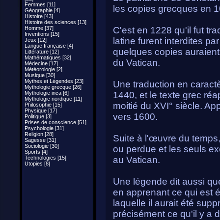
Femmes [11]
les copies grecques en 1
Géographie [4]
Histoire [43]
Histoire des sciences [13]
Homme [37]
C'est en 1228 qu'il fut tr
Inventions [15]
latine furent interdites p
Jeux [12]
Langue française [4]
quelques copies auraient
Littérature [12]
Mathématiques [32]
du Vatican.
Médecine [17]
Météorologie [2]
Musique [30]
Mythes et Légendes [23]
Une traduction en caract
Mythologie grecque [26]
Mythologie inca [6]
1440, et le texte grec réa
Mythologie nordique [11]
moitié du XVI° siècle. Ap
Philosophie [15]
Physique [17]
vers 1600.
Politique [3]
Prises de conscience [51]
Psychologie [31]
Religion [28]
Suite à l'œuvre du temps,
Sagesse [31]
Sociologie [30]
ou perdue et les seuls ex
Sports [4]
Technologies [15]
au Vatican.
Utopies [8]
Une légende dit aussi que 
en apprenant ce qui est éc
laquelle il aurait été sup
précisément ce qu'il y a d