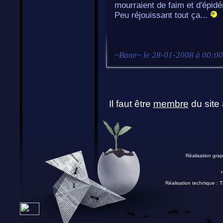
mourraient de faim et d'épid
Peu réjouissant tout ça...
~
Bane
~ le
28-01-2008 à 00:00
Il faut être
membre
du site 
Réalisation grap
Réalisation technique :
T