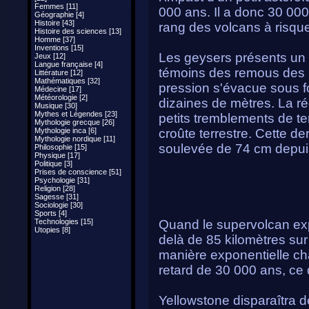
Femmes [11]
000 ans. Il a donc 30 000
Géographie [4]
Histoire [43]
rang des volcans à risqu
Histoire des sciences [13]
Homme [37]
Inventions [15]
Les geysers présents un 
Jeux [12]
Langue française [4]
témoins des remous des r
Littérature [12]
Mathématiques [32]
pression s'évacue sous f
Médecine [17]
Météorologie [2]
dizaines de mètres. La r
Musique [30]
Mythes et Légendes [23]
petits tremblements de te
Mythologie grecque [26]
Mythologie inca [6]
croûte terrestre. Cette der
Mythologie nordique [11]
soulevée de 74 cm depui
Philosophie [15]
Physique [17]
Politique [3]
Prises de conscience [51]
Psychologie [31]
Religion [28]
Sagesse [31]
Sociologie [30]
Sports [4]
Technologies [15]
Quand le supervolcan exp
Utopies [8]
delà de 85 kilomètres sur
manière exponentielle chaq
retard de 30 000 ans, ce 
Yellowstone disparaîtra d