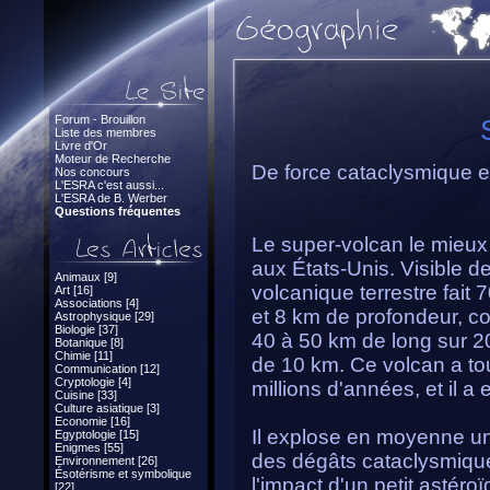
Forum - Brouillon
Liste des membres
Livre d'Or
Moteur de Recherche
De force cataclysmique e
Nos concours
L'ESRA c'est aussi...
L'ESRA de B. Werber
Questions fréquentes
Le super-volcan le mieux
aux États-Unis. Visible de
Animaux [9]
volcanique terrestre fait
Art [16]
Associations [4]
et 8 km de profondeur, co
Astrophysique [29]
Biologie [37]
40 à 50 km de long sur 2
Botanique [8]
Chimie [11]
de 10 km. Ce volcan a tou
Communication [12]
Cryptologie [4]
millions d'années, et il a e
Cuisine [33]
Culture asiatique [3]
Economie [16]
Il explose en moyenne un
Egyptologie [15]
Enigmes [55]
des dégâts cataclysmique
Environnement [26]
Ésotérisme et symbolique
l'impact d'un petit astér
[22]