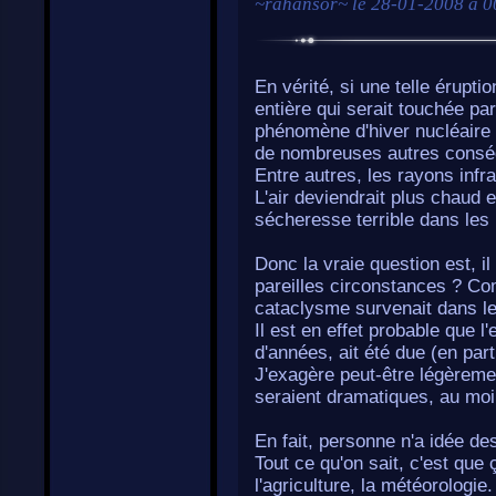
~
rahansor
~ le
28-01-2008 à 0
En vérité, si une telle érupti
entière qui serait touchée pa
phénomène d'hiver nucléaire 
de nombreuses autres consé
Entre autres, les rayons infr
L'air deviendrait plus chaud 
sécheresse terrible dans le
Donc la vraie question est, 
pareilles circonstances ? Com
cataclysme survenait dans le
Il est en effet probable que l'
d'années, ait été due (en par
J'exagère peut-être légèreme
seraient dramatiques, au moi
En fait, personne n'a idée de
Tout ce qu'on sait, c'est que 
l'agriculture, la météorologi