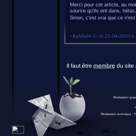
Merci pour cet article, au mo
sourire qu'ils ont dans, héla
Sinon, c'est vrai que ce n'est
~
Kabbal4-5
~ le
21-04-2010 à
Il faut être
membre
du site 
Réalisation grap
Réalisation technique :
T