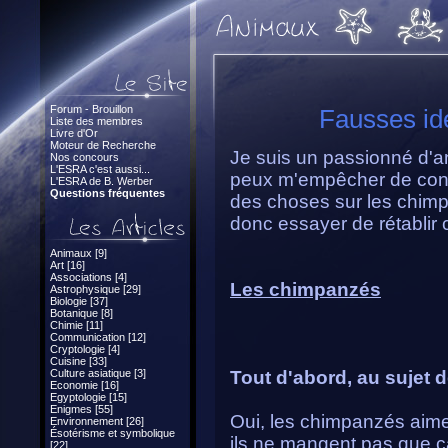
Forum - Brouillon
Fausses id
Liste des membres
Livre d'Or
Moteur de Recherche
Je suis un passionné d'an
Nos concours
L'ESRA c'est aussi...
peux m'empêcher de con
L'ESRA de B. Werber
Questions fréquentes
des choses sur les chimp
donc essayer de rétablir c
Animaux [9]
Art [16]
Associations [4]
Les chimpanzés
Astrophysique [29]
Biologie [37]
Botanique [8]
Chimie [11]
Communication [12]
Cryptologie [4]
Cuisine [33]
Culture asiatique [3]
Tout d'abord, au sujet d
Economie [16]
Egyptologie [15]
Enigmes [55]
Oui, les chimpanzés aime
Environnement [26]
Ésotérisme et symbolique
ils ne mangent pas que ça
[22]