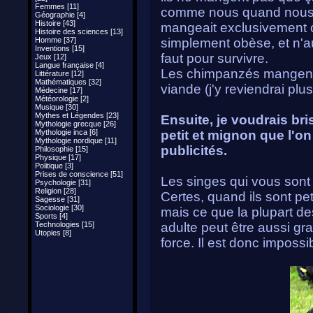
Femmes [11]
comme nous quand nous 
Géographie [4]
Histoire [43]
mangeait exclusivement ce
Histoire des sciences [13]
Homme [37]
simplement obèse, et n'aura
Inventions [15]
faut pour survivre.
Jeux [12]
Langue française [4]
Les chimpanzés mangent 
Littérature [12]
Mathématiques [32]
viande (j'y reviendrai plus
Médecine [17]
Météorologie [2]
Musique [30]
Mythes et Légendes [23]
Ensuite, je voudrais br
Mythologie grecque [26]
Mythologie inca [6]
petit et mignon que l'on
Mythologie nordique [11]
publicités.
Philosophie [15]
Physique [17]
Politique [3]
Prises de conscience [51]
Les singes qui vous sont
Psychologie [31]
Religion [28]
Certes, quand ils sont pet
Sagesse [31]
Sociologie [30]
mais ce que la plupart d
Sports [4]
Technologies [15]
adulte peut être aussi g
Utopies [8]
force. Il est donc impossib