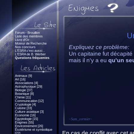
Forum - Brouillon
Un
Liste des membres
Livre d'Or
Moteur de Recherche
Expliquez ce problème:
Nos concours
L'ESRA c'est aussi...
Un capitaine fut décapité
L'ESRA de B. Werber
Questions fréquentes
mais il n'y a eu
qu'un seu
Animaux [9]
Art [16]
Associations [4]
Astrophysique [29]
Biologie [37]
Botanique [8]
Chimie [11]
Communication [12]
Cryptologie [4]
Cuisine [33]
Culture asiatique [3]
Economie [16]
Egyptologie [15]
~
Sam_cormier
~
Enigmes [55]
Environnement [26]
Ésotérisme et symbolique
En cas de conflit avec cet ar
[22]