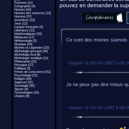
Femmes [11]
pouvez en demander la supp
Géographie [4]
Histoire [43]
Histoire des sciences [13]
Homme [37]
Inventions [15]
Jeux [12]
Langue française [4]
Littérature [12]
Mathématiques [32]
Médecine [17]
Ce sont des moines siamois c
Météorologie [2]
Musique [30]
Mythes et Légendes [23]
Mythologie grecque [26]
Mythologie inca [6]
Mythologie nordique [11]
Philosophie [15]
~
Giga9
~ le
03-10-2007 à 00:
Physique [17]
Politique [3]
Prises de conscience [51]
Psychologie [31]
Religion [28]
Sagesse [31]
Je ne peux pas dire mieux qu
Sociologie [30]
Sports [4]
Technologies [15]
Utopies [8]
~
Austin
~ le
03-10-2007 à 00: