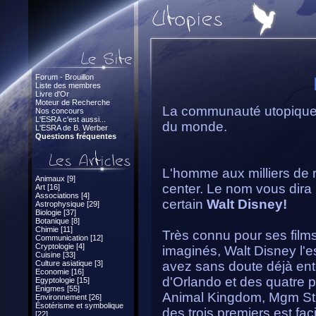
Forum - Brouillon
Liste des membres
Livre d'Or
Moteur de Recherche
La communauté utopique, 
Nos concours
L'ESRA c'est aussi...
du monde.
L'ESRA de B. Werber
Questions fréquentes
L'homme aux milliers de r
Animaux [9]
center. Le nom vous dira 
Art [16]
Associations [4]
certain
Walt Disney!
Astrophysique [29]
Biologie [37]
Botanique [8]
Chimie [11]
Très connu pour ses films 
Communication [12]
Cryptologie [4]
imaginés, Walt Disney l'e
Cuisine [33]
Culture asiatique [3]
avez sans doute déjà ent
Economie [16]
d'Orlando et des quatre p
Egyptologie [15]
Enigmes [55]
Animal Kingdom, Mgm Stu
Environnement [26]
Ésotérisme et symbolique
des trois premiers est fa
[22]