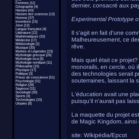
Femmes [11]
dernier, consacré aux p
Géographie [4]
Histoire [43]
Histoire des sciences [13]
Homme [37]
Experimental Prototype 
Inventions [15]
Jeux [12]
Langue française [4]
Il s'agit en fait d'une c
Littérature [12]
Mathématiques [32]
Malheureusement, ce dern
Médecine [17]
Météorologie [2]
rêve.
Musique [30]
Mythes et Légendes [23]
Mythologie grecque [26]
Mythologie inca [6]
Mais quel était ce projet
Mythologie nordique [11]
monorails, en cercle, où il
Philosophie [15]
Physique [17]
des technologies serait p
Politique [3]
Prises de conscience [51]
souterraines, laissant la 
Psychologie [31]
Religion [28]
Sagesse [31]
Sociologie [30]
L'éducation avait une pla
Sports [4]
Technologies [15]
puisqu'il n'aurait pas lai
Utopies [8]
La maquette du projet es
de Magic Kingdom, ainsi
site: Wikipédia/Epcot