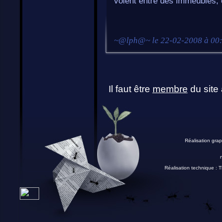
volent entre des immeubles, 
~
@lph@
~ le
22-02-2008 à 00
Il faut être
membre
du site 
Réalisation grap
Réalisation technique :
T