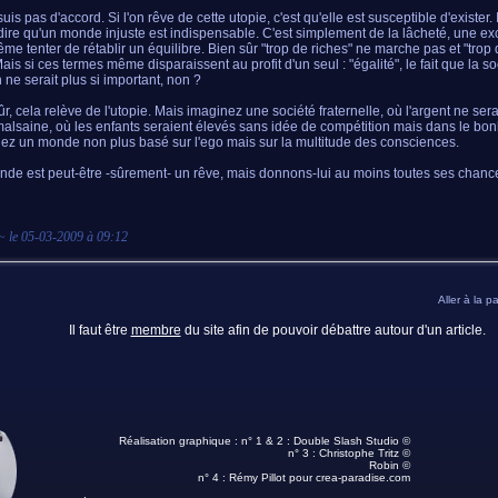
uis pas d'accord. Si l'on rêve de cette utopie, c'est qu'elle est susceptible d'exister. Il
dire qu'un monde injuste est indispensable. C'est simplement de la lâcheté, une e
me tenter de rétablir un équilibre. Bien sûr "trop de riches" ne marche pas et "trop
Mais si ces termes même disparaissent au profit d'un seul : "égalité", le fait que la s
 ne serait plus si important, non ?
ûr, cela relève de l'utopie. Mais imaginez une société fraternelle, où l'argent ne sera
alsaine, où les enfants seraient élevés sans idée de compétition mais dans le bonh
ez un monde non plus basé sur l'ego mais sur la multitude des consciences.
de est peut-être -sûrement- un rêve, mais donnons-lui au moins toutes ses chance
~ le
05-03-2009 à 09:12
Aller à la p
Il faut être
membre
du site afin de pouvoir débattre autour d'un article.
Réalisation graphique : n° 1 & 2 :
Double Slash Studio ©
n° 3 :
Christophe Tritz ©
Robin ©
n° 4 :
Rémy Pillot
pour crea-paradise.com