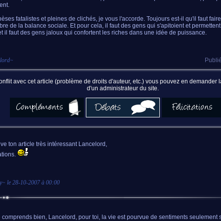
ent.
ses fatalistes et pleines de clichés, je vous l'accorde. Toujours est-il qu'il faut faire
libre de la balance sociale. Et pour cela, il faut des gens qui s'apitoient et permette
 et il faut des gens jaloux qui confortent les riches dans une idée de puissance.
lord
~
Publié
nflit avec cet article (problème de droits d'auteur, etc.) vous pouvez en demander
d'un administrateur du site.
uve ton article très intéressant Lancelord,
ations.
y
~ le
28-10-2007 à 00:00
te comprends bien, Lancelord, pour toi, la vie est pourvue de sentiments seulement 