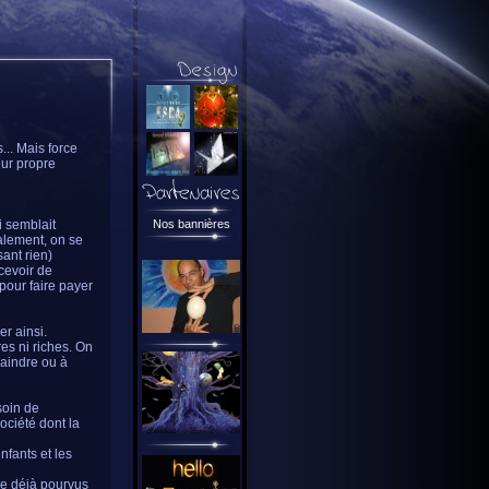
.. Mais force
eur propre
i semblait
Nos bannières
talement, on se
ant rien)
ecevoir de
pour faire payer
er ainsi.
res ni riches. On
laindre ou à
soin de
ociété dont la
nfants et les
que déjà pourvus