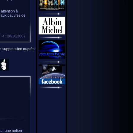
 attention à
nt aux pauvres de
 le : 28/10/2007
 la suppression auprès
sur une notion