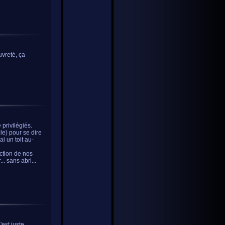
uvreté, ça
 privilégiés.
cle) pour se dire
i un toit au-
ction de nos
. sans abri...
'est juste