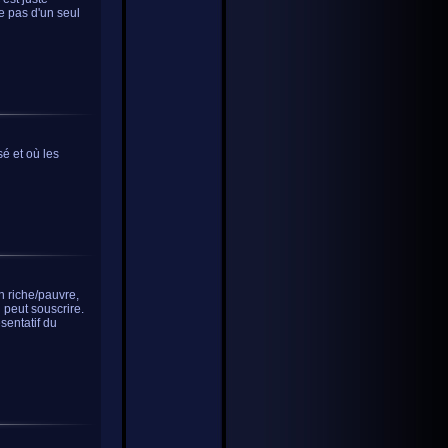
e pas d'un seul
sé et où les
n riche/pauvre,
 peut souscrire.
sentatif du