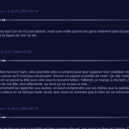
sor
~ le
26-01-2008 à 00:00
vrai que l'on en n'a pas besoin, mais une visite parmis les gens vraiment dans la pa
 la façon de voir sa vie.
 le
28-01-2008 à 00:00
fait d'accord Sam, cela peut être utile à certains pour leur rappeler leur condition de
e pense qu'il n'est pas nécessaire "d'avoir un pauvre à portée de main" (je cite l'arti
on se prend la tête avec des soucis souvent futiles :"attends, je mange à ma faim, j'a
 de ma tête, des vêtements, au fond ça ne va pas si mal...".
orcément se rapporter aux autres, on peut comprendre par soi-même que la satisfa
s vitaux ne se fait pas toute seule, que nous ne sommes pas à l'abri de se retrouver..
sor
~ le
28-01-2008 à 00:00
 je ne dis pas que la société est bien comme elle est, moi aussi je rêve de l'utopie. C