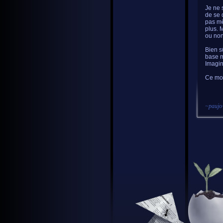
Je ne s
de se 
pas mê
plus. 
ou non
Bien s
base m
Imagin
Ce mon
~
paujo