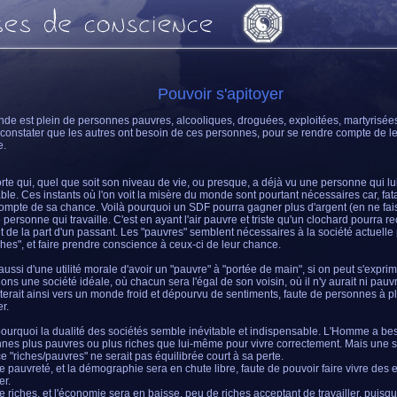
Pouvoir s'apitoyer
de est plein de personnes pauvres, alcooliques, droguées, exploitées, martyrisées.
 constater que les autres ont besoin de ces personnes, pour se rendre compte de l
e.
rte qui, quel que soit son niveau de vie, ou presque, a déjà vu une personne qui lu
ble. Ces instants où l'on voit la misère du monde sont pourtant nécessaires car, fa
ompte de sa chance. Voilà pourquoi un SDF pourra gagner plus d'argent (en ne fais
 personne qui travaille. C'est en ayant l'air pauvre et triste qu'un clochard pourra r
nt de la part d'un passant. Les "pauvres" semblent nécessaires à la société actuelle 
iches", et faire prendre conscience à ceux-ci de leur chance.
 aussi d'une utilité morale d'avoir un "pauvre" à "portée de main", si on peut s'exprim
ons une société idéale, où chacun sera l'égal de son voisin, où il n'y aurait ni pauv
nterait ainsi vers un monde froid et dépourvu de sentiments, faute de personnes à p
r.
pourquoi la dualité des sociétés semble inévitable et indispensable. L'Homme a be
nes plus pauvres ou plus riches que lui-même pour vivre correctement. Mais une s
e "riches/pauvres" ne serait pas équilibrée court à sa perte.
e pauvreté, et la démographie sera en chute libre, faute de pouvoir faire vivre des e
r.
e riches, et l'économie sera en baisse, peu de riches acceptant de travailler, puis