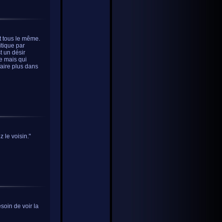
t tous le même.
itique par
t un désir
re mais qui
faire plus dans
 le voisin."
esoin de voir la