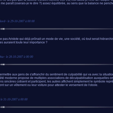
e me paraît (oserais-je le dire ?) assez équilibrée, au sens que la balance ne pench
lord
~ le
29-10-2007 à 00:00
ce pas Aristote qui déjà prônait un mode de vie, une société, où tout serait hiérarchi
es auraient toute leur importance ?
bia
~ le
28-10-2007 à 00:00
ermettre aux gens de s'affranchir du sentiment de culpabilité qui va avec la situatio
iété moderne propose de multiples associations de déculpabilisation auxquelles on
ns sincères cotisent et participent, les autres affichent simplement le symbole repré
nt sur un vêtement ou leur voiture pour attester le versement de l'obole.
 le
31-10-2007 à 00:00