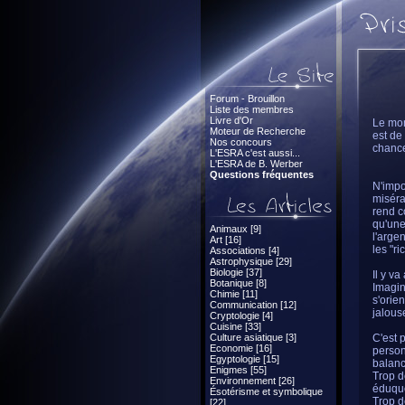
Forum - Brouillon
Liste des membres
Livre d'Or
Le mon
Moteur de Recherche
est de
Nos concours
chanc
L'ESRA c'est aussi...
L'ESRA de B. Werber
Questions fréquentes
N'impo
miséra
rend c
qu'une
Animaux [9]
l'arge
Art [16]
les "r
Associations [4]
Astrophysique [29]
Biologie [37]
Il y va
Botanique [8]
Imagin
Chimie [11]
s'orie
Communication [12]
jalouse
Cryptologie [4]
Cuisine [33]
Culture asiatique [3]
C'est 
Economie [16]
person
Egyptologie [15]
balanc
Enigmes [55]
Trop d
Environnement [26]
éduque
Ésotérisme et symbolique
Trop d
[22]