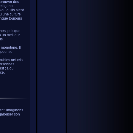
'éprouver des
telligence.
 ou qu'ils aient
ou une culture
anque toujours
nnes, puisque
s un meilleur
us.
e monotone. Il
s pour se
roubles actuels
personnes
est ça qui
ce.
nant, imaginons
 jalouser son