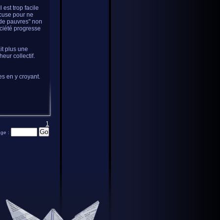
 est trop facile
xcuse pour ne
 de pauvres" non
ociété progresse
it plus une
eur collectif.
s en y croyant.
1
age :