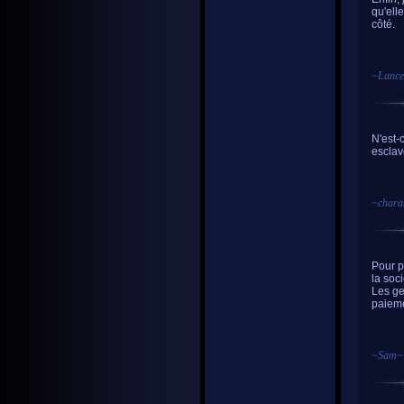
qu'ell
côté.
~
Lance
N'est-
esclav
~
chara
Pour p
la soc
Les ge
paieme
~
Sam
~