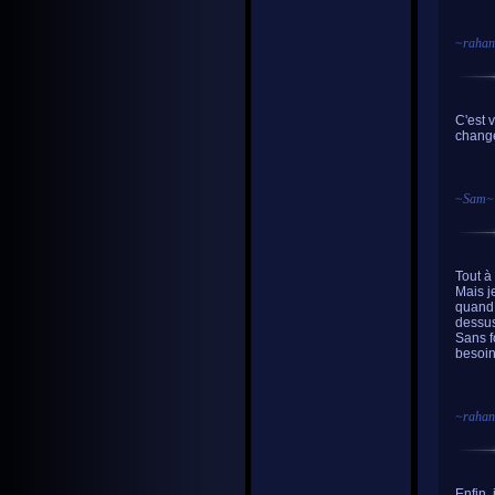
~
rahan
C'est 
change
~
Sam
~
Tout à 
Mais j
quand 
dessus
Sans f
besoin
~
rahan
Enfin,