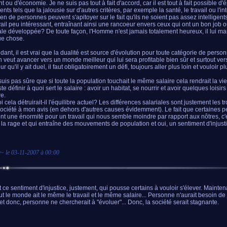
t ou d'économie. Je ne suis pas tout à fait d'accord, car il est tout à fait possible d
nts tels que la jalousie sur d'autres critères, par exemple la santé, le travail ou l'in
n de personnes peuvent s'apitoyer sur le fait qu'ils ne soient pas assez intelligents
vail peu intéressant, entraînant ainsi une rancoeur envers ceux qui ont un bon job 
le développée? De toute façon, l'Homme n'est jamais totalement heureux, il lui m
e chose.
ant, il est vrai que la dualité est source d'évolution pour toute catégorie de perso
 veut avancer vers un monde meilleur qui lui sera profitable bien sûr et surtout ver
ur qu'il y ait duel, il faut obligatoirement un défi, toujours aller plus loin et vouloir pl
suis pas sûre que si toute la population touchait le même salaire cela rendrait la vi
ste définir à quoi sert le salaire : avoir un habitat, se nourrir et avoir quelques loisir
re.
 cela détruirait-il l'équilibre actuel? Les différences salariales sont justement les t
société à mon avis (en dehors d'autres causes évidemment). Le fait que certaines 
nt une énormité pour un travail qui nous semble moindre par rapport aux nôtres, c'
la rage et qui entraîne des mouvements de population et oui, un sentiment d'injusti
e
~ le
03-11-2007 à 00:00
st ce sentiment d'injustice, justement, qui pousse certains à vouloir s'élever. Mainte
ut le monde ait le même le travail et le même salaire... Personne n'aurait besoin de
 et donc, personne ne chercherait à "évoluer"... Donc, la société serait stagnante.