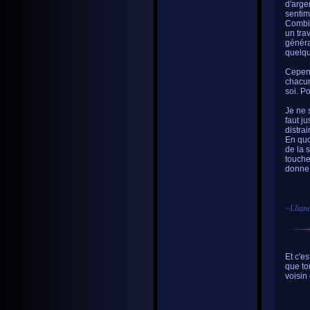
d'argen
sentime
Combie
un tra
généra
quelqu
Cepend
chacun
soi. Po
Je ne 
faut ju
distrai
En quoi
de la 
touche
donne 
~
Llian
Et c'e
que to
voisin