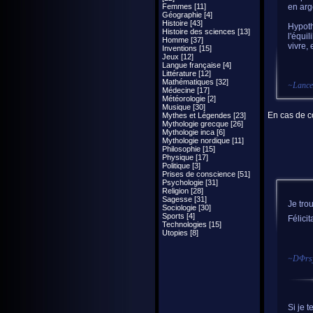
Femmes [11]
en arg
Géographie [4]
Histoire [43]
Hypothè
Histoire des sciences [13]
l'équi
Homme [37]
vivre,
Inventions [15]
Jeux [12]
Langue française [4]
Littérature [12]
Mathématiques [32]
~
Lance
Médecine [17]
Météorologie [2]
Musique [30]
En cas de co
Mythes et Légendes [23]
Mythologie grecque [26]
Mythologie inca [6]
Mythologie nordique [11]
Philosophie [15]
Physique [17]
Politique [3]
Prises de conscience [51]
Psychologie [31]
Religion [28]
Sagesse [31]
Je tro
Sociologie [30]
Sports [4]
Félicit
Technologies [15]
Utopies [8]
~
DΦrs
Si je 