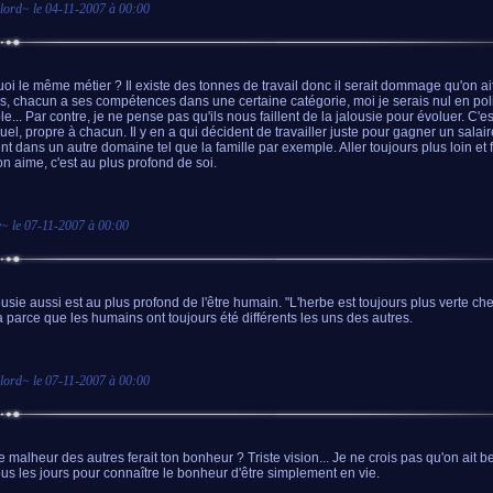
lord
~ le
04-11-2007 à 00:00
oi le même métier ? Il existe des tonnes de travail donc il serait dommage qu'on ai
s, chacun a ses compétences dans une certaine catégorie, moi je serais nul en pol
e... Par contre, je ne pense pas qu'ils nous faillent de la jalousie pour évoluer. C'es
duel, propre à chacun. Il y en a qui décident de travailler juste pour gagner un salai
nt dans un autre domaine tel que la famille par exemple. Aller toujours plus loin et 
on aime, c'est au plus profond de soi.
e
~ le
07-11-2007 à 00:00
ousie aussi est au plus profond de l'être humain. "L'herbe est toujours plus verte chez
a parce que les humains ont toujours été différents les uns des autres.
lord
~ le
07-11-2007 à 00:00
le malheur des autres ferait ton bonheur ? Triste vision... Je ne crois pas qu'on ait b
ous les jours pour connaître le bonheur d'être simplement en vie.