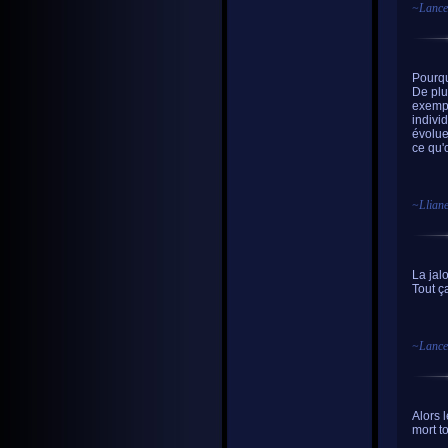
~
Lance
Pourqu
De plu
exempl
indivi
évolue
ce qu'
~
Llian
La jal
Tout ç
~
Lance
Alors 
mort t