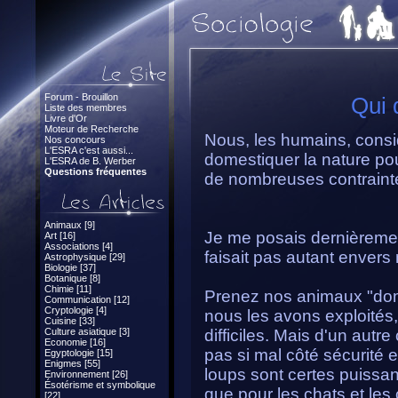
Forum - Brouillon
Qui 
Liste des membres
Livre d'Or
Moteur de Recherche
Nous, les humains, consid
Nos concours
L'ESRA c'est aussi...
domestiquer la nature pou
L'ESRA de B. Werber
Questions fréquentes
de nombreuses contraintes
Animaux [9]
Je me posais dernièrement
Art [16]
Associations [4]
faisait pas autant envers
Astrophysique [29]
Biologie [37]
Botanique [8]
Chimie [11]
Prenez nos animaux "dom
Communication [12]
Cryptologie [4]
nous les avons exploités,
Cuisine [33]
Culture asiatique [3]
difficiles. Mais d'un autre
Economie [16]
pas si mal côté sécurité e
Egyptologie [15]
Enigmes [55]
loups sont certes puissant
Environnement [26]
Ésotérisme et symbolique
que pour les chats et les 
[22]