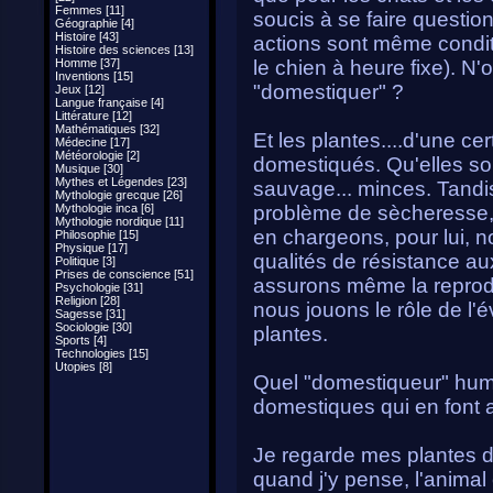
Femmes [11]
soucis à se faire question
Géographie [4]
Histoire [43]
actions sont même condit
Histoire des sciences [13]
Homme [37]
le chien à heure fixe). N'
Inventions [15]
"domestiquer" ?
Jeux [12]
Langue française [4]
Littérature [12]
Mathématiques [32]
Et les plantes....d'une ce
Médecine [17]
Météorologie [2]
domestiqués. Qu'elles son
Musique [30]
Mythes et Légendes [23]
sauvage... minces. Tandis
Mythologie grecque [26]
Mythologie inca [6]
problème de sècheresse, 
Mythologie nordique [11]
en chargeons, pour lui, 
Philosophie [15]
Physique [17]
qualités de résistance a
Politique [3]
Prises de conscience [51]
assurons même la reprodu
Psychologie [31]
Religion [28]
nous jouons le rôle de l'
Sagesse [31]
Sociologie [30]
plantes.
Sports [4]
Technologies [15]
Utopies [8]
Quel "domestiqueur" huma
domestiques qui en font au
Je regarde mes plantes d'
quand j'y pense, l'animal e