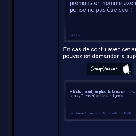
prenions en homme exemplai
pense ne pas être seul !
~
liloo
~
En cas de conflit avec cet ar
pouvez en demander la supp
Effectivement, en plus de la nature des 
sans y "penser" qui le rend grand !!!
~
childrendamned
~ le
02-07-2007 à 00:00