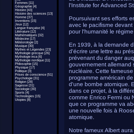
Femmes [11]
l'Institute for Advanced S
Géographie [4]
Histoire [43]
Histoire des sciences [13]
Homme [37]
Poursuivant ses efforts e
Inventions [15]
avec le pacifisme devant 
Jeux [12]
Langue française [4]
pour l'humanité le régime
Littérature [12]
Mathématiques [32]
Médecine [17]
Météorologie [2]
En 1939, à la demande d'
Musique [30]
Mythes et Légendes [23]
d'écrire une lettre au pré
Mythologie grecque [26]
Mythologie inca [6]
prévenant du danger auqu
Mythologie nordique [11]
gouvernement allemand s'
Philosophie [15]
Physique [17]
nucléaire. Cette fameuse l
Politique [3]
Prises de conscience [51]
programme américain de r
Psychologie [31]
Religion [28]
d'une bombe atomique. E
Sagesse [31]
Sociologie [30]
dans ce projet, à la diffé
Sports [4]
Technologies [15]
comme Enrico Fermi ou Ni
Utopies [8]
que ce programme va abouti
une nouvelle fois à Roose
atomique.
Notre fameux Albert aura 