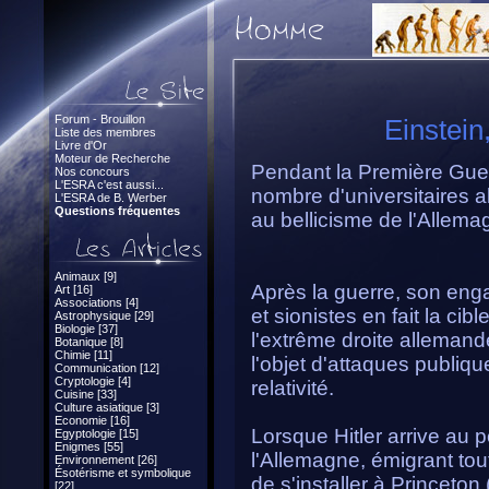
Forum - Brouillon
Einstei
Liste des membres
Livre d'Or
Moteur de Recherche
Pendant la Première Guerre
Nos concours
L'ESRA c'est aussi...
nombre d'universitaires 
L'ESRA de B. Werber
Questions fréquentes
au bellicisme de l'Allema
Animaux [9]
Après la guerre, son eng
Art [16]
Associations [4]
et sionistes en fait la cib
Astrophysique [29]
Biologie [37]
l'extrême droite allemand
Botanique [8]
Chimie [11]
l'objet d'attaques publiqu
Communication [12]
Cryptologie [4]
relativité.
Cuisine [33]
Culture asiatique [3]
Economie [16]
Lorsque Hitler arrive au p
Egyptologie [15]
Enigmes [55]
l'Allemagne, émigrant tou
Environnement [26]
Ésotérisme et symbolique
de s'installer à Princeton
[22]