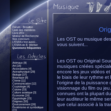
Forum - Brouillon
Orig
Liste des membres
Livre d'Or
Moteur de Recherche
Les OST ou musique des 
Nos concours
L'ESRA c'est aussi...
vous suivent...
L'ESRA de B. Werber
Questions fréquentes
Les OST ou Original Sou
Animaux [9]
musiques créées spécial
Art [16]
Associations [4]
encore les jeux vidéos et
Astrophysique [29]
Biologie [37]
le biais de leur rythme e
Botanique [8]
Chimie [11]
l'origine de la puissance
Communication [12]
Cryptologie [4]
visionnage du film ou je
Cuisine [33]
Culture asiatique [3]
connues ont la plupart du
Economie [16]
leur auditeur le même sen
Egyptologie [15]
Enigmes [55]
que celui associé à la tram
Environnement [26]
Ésotérisme et symbolique
[22]