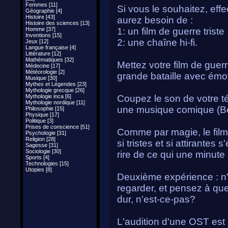
Femmes [11]
Si vous le souhaitez, effe
Géographie [4]
Histoire [43]
aurez besoin de :
Histoire des sciences [13]
Homme [37]
1: un film de guerre triste 
Inventions [15]
2: une chaîne hi-fi.
Jeux [12]
Langue française [4]
Littérature [12]
Mathématiques [32]
Mettez votre film de guer
Médecine [17]
Météorologie [2]
grande bataille avec émoti
Musique [30]
Mythes et Légendes [23]
Mythologie grecque [26]
Mythologie inca [6]
Coupez le son de votre té
Mythologie nordique [11]
une musique comique (Benny
Philosophie [15]
Physique [17]
Politique [3]
Prises de conscience [51]
Comme par magie, le film
Psychologie [31]
Religion [28]
si tristes et si attirante
Sagesse [31]
Sociologie [30]
rire de ce qui une minute 
Sports [4]
Technologies [15]
Utopies [8]
Deuxième expérience : n
regarder, et pensez à que
dur, n'est-ce-pas?
L'audition d'une OST est 