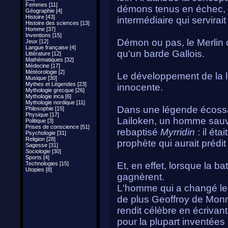
Femmes [11]
démons tenus en échec, 
Géographie [4]
Histoire [43]
intermédiaire qui servirait
Histoire des sciences [13]
Homme [37]
Inventions [15]
Démon ou pas, le Merlin or
Jeux [12]
Langue française [4]
qu'un barde Gallois.
Littérature [12]
Mathématiques [32]
Médecine [17]
Météorologie [2]
Le développement de la l
Musique [30]
Mythes et Légendes [23]
innocente.
Mythologie grecque [26]
Mythologie inca [6]
Mythologie nordique [11]
Dans une légende écossa
Philosophie [15]
Physique [17]
Lailoken, un homme sauva
Politique [3]
Prises de conscience [51]
rebaptisé
Myrridin
: il ét
Psychologie [31]
Religion [28]
prophète qui aurait prédit
Sagesse [31]
Sociologie [30]
Sports [4]
Technologies [15]
Et, en effet, lorsque la ba
Utopies [8]
gagnèrent.
L'homme qui a changé le
de plus Geoffroy de Monm
rendit célèbre en écrivant
pour la plupart inventées p