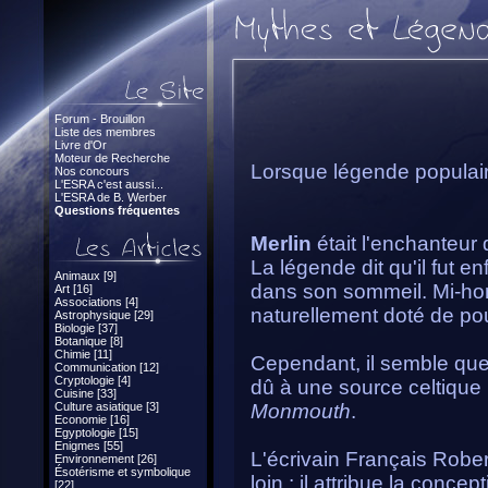
Forum - Brouillon
Liste des membres
Livre d'Or
Moteur de Recherche
Lorsque légende populaire
Nos concours
L'ESRA c'est aussi...
L'ESRA de B. Werber
Questions fréquentes
Merlin
était l'enchanteur d
La légende dit qu'il fut e
Animaux [9]
dans son sommeil. Mi-hom
Art [16]
Associations [4]
naturellement doté de po
Astrophysique [29]
Biologie [37]
Botanique [8]
Chimie [11]
Cependant, il semble que 
Communication [12]
Cryptologie [4]
dû à une source celtique 
Cuisine [33]
Culture asiatique [3]
Monmouth
.
Economie [16]
Egyptologie [15]
Enigmes [55]
L'écrivain Français Robe
Environnement [26]
Ésotérisme et symbolique
loin : il attribue la conce
[22]