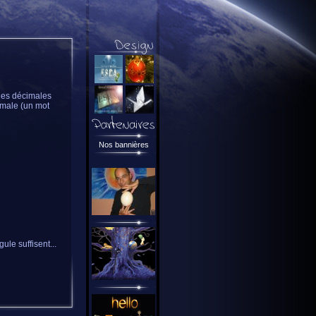
ues décimales
imale (un mot
Nos bannières
ule suffisent...