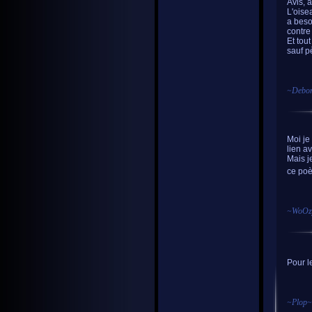
Avis, 
L'oisea
a beso
contre 
Et tou
sauf pè
~
Debor
Moi je
lien a
Mais je
ce poè
~
WoOz
Pour le
~
Plop
~