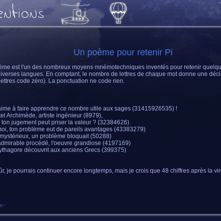
Un poème pour retenir Pi
me est l'un des nombreux moyens mnémotechniques inventés pour retenir quelq
iverses langues. En comptant, le nombre de lettres de chaque mot donne une déc
lettres code zéro). La ponctuation ne code rien.
aime à faire apprendre ce nombre utile aux sages (31415926535) !
el Archimède, artiste ingénieur (8979),
 ton jugement peut priser la valeur ? (32384626)
oi, ton problème eut de pareils avantages (43383279)
 mystérieux, un problème bloquait (50288)
'admirable procédé, l'oeuvre grandiose (4197169)
thagore découvrit aux anciens Grecs (399375)
ûr, je pourrais continuer encore longtemps, mais je crois que 48 chiffres après la virg
an
~