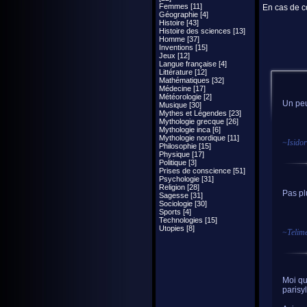
Femmes [11]
En cas de co
Géographie [4]
Histoire [43]
Histoire des sciences [13]
Homme [37]
Inventions [15]
Jeux [12]
Langue française [4]
Littérature [12]
Mathématiques [32]
Médecine [17]
Météorologie [2]
Un pe
Musique [30]
Mythes et Légendes [23]
Mythologie grecque [26]
Mythologie inca [6]
Mythologie nordique [11]
~
Isido
Philosophie [15]
Physique [17]
Politique [3]
Prises de conscience [51]
Psychologie [31]
Religion [28]
Pas pl
Sagesse [31]
Sociologie [30]
Sports [4]
Technologies [15]
Utopies [8]
~
Telim
Moi qu
parisy