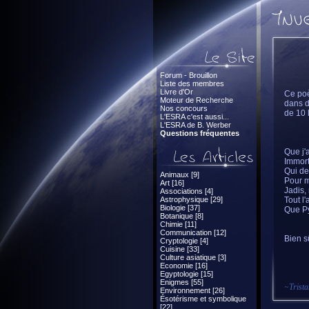
Forum - Brouillon
Liste des membres
Livre d'Or
Ce poè
Moteur de Recherche
dans d
Nos concours
de 10 
L'ESRA c'est aussi...
L'ESRA de B. Werber
Questions fréquentes
Que j'
Immort
Qui de
Animaux [9]
Pour m
Art [16]
Jadis,
Associations [4]
Astrophysique [29]
Tout l
Biologie [37]
Que Py
Botanique [8]
Chimie [11]
Communication [12]
Bien s
Cryptologie [4]
Cuisine [33]
Culture asiatique [3]
Economie [16]
Egyptologie [15]
Enigmes [55]
~
Trist
Environnement [26]
Ésotérisme et symbolique
[22]