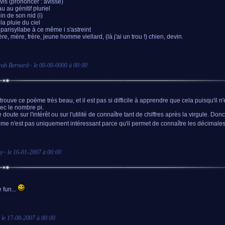
avis (prononcer : avisse)
u au génitif pluriel
in de son nid (i)
la pluie du ciel
t parisyllabe à ce même i s'astreint
re, mère, frère, jeune homme viellard, (là j'ai un trou !) chien, devin.
ah Bernard
~ le
00-00-0000 à 00:00
 trouve ce poème très beau, et il est pas si difficile à apprendre que cela puisqu'il n
vec le nombre pi.
 doute sur l'intérêt ou sur l'utilité de connaître tant de chiffres après la virgule. Don
me n'est pas uniquement intéressant parce qu'il permet de connaître les décimales 
y
~ le
16-01-2007 à 00:00
 fun...
 le
17-08-2007 à 00:00