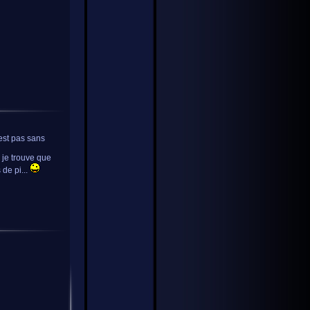
'est pas sans
c je trouve que
de pi...