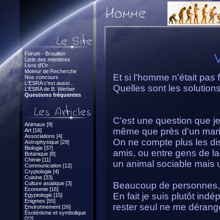
Forum - Brouillon
Liste des membres
Livre d'Or
Moteur de Recherche
Et si l'homme n'était pas
Nos concours
L'ESRA c'est aussi...
Quelles sont les solution
L'ESRA de B. Werber
Questions fréquentes
C'est une question que 
Animaux [9]
même que près d'un maria
Art [16]
Associations [4]
On ne compte plus les dis
Astrophysique [29]
Biologie [37]
amis, ou entre gens de la
Botanique [8]
Chimie [11]
un animal sociable mais u
Communication [12]
Cryptologie [4]
Cuisine [33]
Culture asiatique [3]
Beaucoup de personnes, m
Economie [16]
En fait je suis plutôt ind
Egyptologie [15]
Enigmes [55]
rester seul ne me dérang
Environnement [26]
Ésotérisme et symbolique
[22]