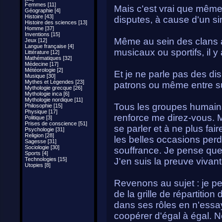
Femmes [11]
Mais c'est vrai que même
Géographie [4]
Histoire [43]
disputes, à cause d'un si
Histoire des sciences [13]
Homme [37]
Inventions [15]
Même au sein des clans 
Jeux [12]
Langue française [4]
musicaux ou sportifs, il 
Littérature [12]
Mathématiques [32]
Médecine [17]
Météorologie [2]
Et je ne parle pas des di
Musique [30]
Mythes et Légendes [23]
patrons ou même entre s
Mythologie grecque [26]
Mythologie inca [6]
Mythologie nordique [11]
Tous les groupes humains
Philosophie [15]
Physique [17]
renforce me direz-vous. 
Politique [3]
Prises de conscience [51]
se parler et à ne plus f
Psychologie [31]
Religion [28]
les belles occasions perd
Sagesse [31]
Sociologie [30]
souffrance. Je pense que 
Sports [4]
Technologies [15]
J'en suis la preuve vivant
Utopies [8]
Revenons au sujet : je p
de la grille de répartition 
dans ses rôles en n'essay
coopérer d'égal à égal. 