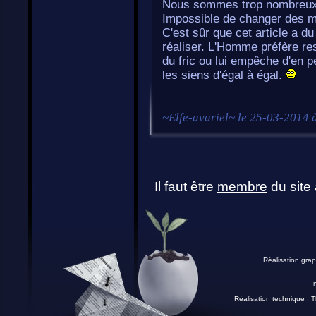
Nous sommes trop nombreux s
Impossible de changer des m
C'est sûr que cet article a du
réaliser. L'Homme préfère res
du fric ou lui empêche d'en p
les siens d'égal à égal.
~
Elfe-avariel
~ le
25-03-2014 
Il faut être
membre
du site 
Réalisation grap
Réalisation technique :
T