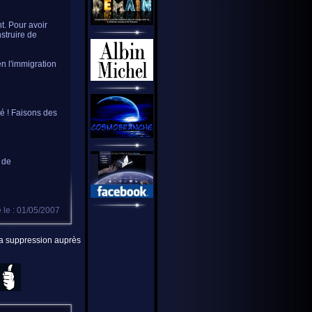
t. Pour avoir
struire de
en l'immigration
té ! Faisons des
 de
 le : 01/05/2007
 la suppression auprès