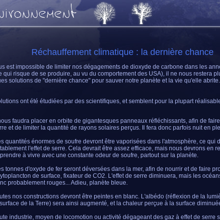
Réchauffement climatique : la dernière chance
ous est impossible de limiter nos dégagements de dioxyde de carbone dans les anné
ce qui risque de se produire, au vu du comportement des USA), il ne nous restera p
es solutions de "dernière chance" pour sauver notre planète et la vie qu'elle abrite.
lutions ont été étudiées par des scientifiques, et semblent pour la plupart réalisabl
 nous faudra placer en orbite de gigantesques panneaux réfléchissants, afin de faire
rre et de limiter la quantité de rayons solaires perçus. Il fera donc parfois nuit en plei
s quantités énormes de soufre devront être vaporisées dans l'atmosphère, ce qui d
tablement l'effet de serre. Cela devrait être assez efficace, mais nous devrons en 
prendre à vivre avec une constante odeur de soufre, partout sur la planète.
s tonnes d'oxyde de fer seront déversées dans la mer, afin de nourrir et de faire prol
ytoplancton de surface, fixateur de CO2. L'effet de serre diminuera, mais les océa
nc probablement rouges... Adieu, planète bleue.
utes nos constructions devront être peintes en blanc. L'albédo (réflexion de la lumi
 surface de la Terre) sera ainsi augmenté, et la chaleur perçue à la surface diminué
ute industrie, moyen de locomotion ou activité dégageant des gaz à effet de serre 