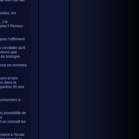
e bien qui fait
nnées, les
.) le
aire !! Pensez-
ues l'affirment
constater qu'il
pinions que
 de biologie-
e nous ne sommes
 uns et des
es dans le
 parfois 30 ans
recherches si
s possibilité de
du
t on connaît les
emment à l'école