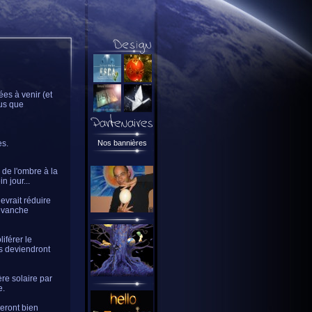
es à venir (et
lus que
es.
Nos bannières
 de l'ombre à la
n jour...
evrait réduire
revanche
iférer le
ns deviendront
ère solaire par
e.
seront bien