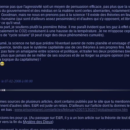
pense pas que l'agressivité soit un moyen de persuasion efficace, pas plus que la v
s du gouvernement et des médias en la matière sont certes aberrantes, notamment l
n Goodman, mais ne nous en prenons pas à la science ! Il existe des théories en fa
e humaine (qui sont d'ailleurs assez pessimistes) et d'autres qui s'y opposent, et li
ce qu'il veut.
a part, je soutiens plutôt la première thèse. Il me paraît évident que les gaz à effet 
ipalement le CO2) conduisent à une hausse de la température. Je ne m'oppose ce
es de "cycle solaire" (il peut s'agir des deux phénomènes cumulés).
umé, la science ne fait que prédire l'éventuel avenir de notre planète et envisage d
uence, tandis que le système capitaliste use de ces théories à ses propres fins. Mai
t pas faire un amalgame entre science et politique, et traiter les deux problèmes b
git plus que jamais de se méfier de ses sources et de se forger sa propre opinion (
a logique du capitalisme) !
~ le
07-02-2008 à 00:00
e mes sources de plusieurs articles, dont certains publiés par le site que tu mention
nent d'autres sites. E&R est juste un relais. D'ailleurs sur l'article dont tu donnes le 
 en bas :
www.prisonplanet.com/articles/february2007/130207globalwarming.htm
ions-les pour ça. (Au passage sur E&R, il y a un bon article sur la théorie de tout 
 vers la fin du
Mystère des Dieux
)