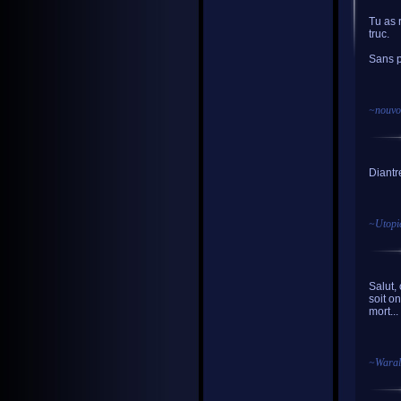
Tu as 
truc.
Sans p
~
nouvo
Diantr
~
Utopi
Salut,
soit on
mort...
~
Waral