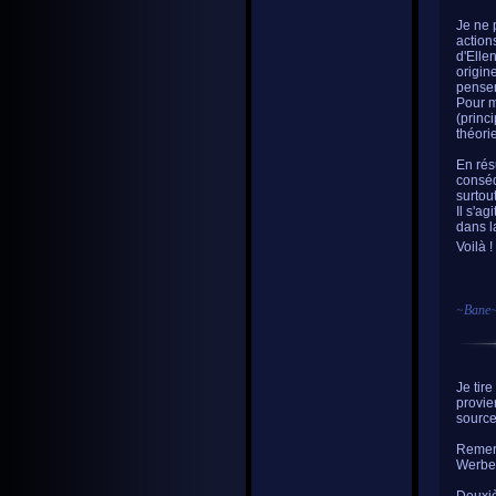
Je ne 
action
d'Elle
origin
penser 
Pour m
(princ
théori
En rés
conséq
surtou
Il s'a
dans l
Voilà !
~
Bane
Je tir
provien
source
Remerc
Werber