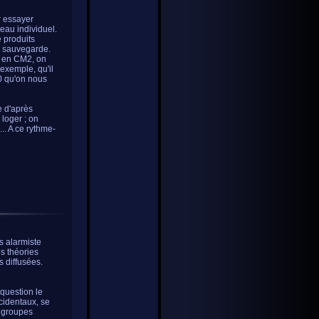
r essayer
eau individuel.
 produits
e sauvegarde.
et en CM2, on
 exemple, qu'il
50 qu'on nous
e d'après
 loger ; on
.. A ce rythme-
rs alarmiste
es théories
s diffusées.
question le
cidentaux, se
x groupes