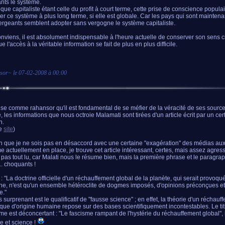
ants le système.
ique capitaliste étant celle du profit à court terme, cette prise de conscience populai
iter ce système à plus long terme, si elle est globale. Car les pays qui sont maintena
rgeants semblent adopter sans vergogne le système capitaliste.
onviens, il est absolument indispensable à l'heure actuelle de conserver son sens cr
e l'accès à la véritable information se fait de plus en plus difficile.
sor
~ le
07-02-2008 à 00:00
se comme rahansor qu'il est fondamental de se méfier de la véracité de ses source
, les informations que nous octroie Malamati sont tirées d'un article écrit par un ce
n.
ce
site
)
en que je ne sois pas en désaccord avec une certaine "exagération" des médias aux
e actuellement en place, je trouve cet article intéressant, certes, mais assez agressi
i pas tout lu, car Malati nous le résume bien, mais la première phrase et le paragrap
.. choquants !
 : "La doctrine officielle d'un réchauffement global de la planète, qui serait provoqué 
e, n'est qu'un ensemble hétéroclite de dogmes imposés, d'opinions préconçues et
e."
 surprenant est le qualificatif de "fausse science" ; en effet, la théorie d'un réchauf
ique d'origine humaine repose sur des bases scientifiquement incontestables. Le titre
me est déconcertant : "Le fascisme rampant de l'hystérie du réchauffement global", 
e et science !