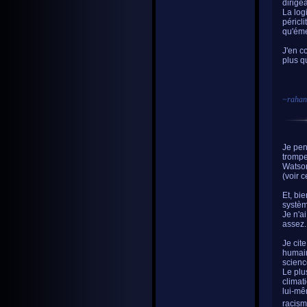
dirige
La log
péricl
qu'éme
J'en c
plus qu
~
rahan
Je pen
trompe
Watso
(voir 
Et, bi
systèm
Je n'a
assez.
Je cite
humain
scienc
Le plus
climat
lui-mê
racism