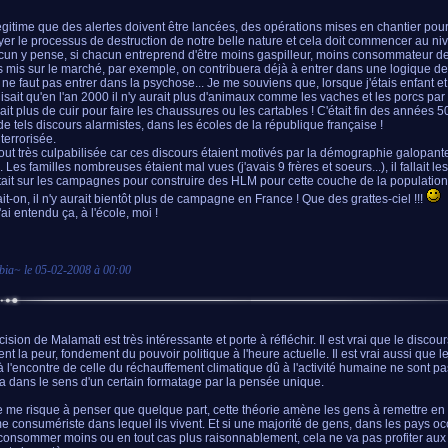
 légitime que des alertes doivent être lancées, des opérations mises en chantier pou
yer le processus de destruction de notre belle nature et cela doit commencer au niv
cun y pense, si chacun entreprend d'être moins gaspilleur, moins consommateur de
es mis sur le marché, par exemple, on contribuera déjà à entrer dans une logique d
l ne faut pas entrer dans la psychose... Je me souviens que, lorsque j'étais enfant 
isait qu'en l'an 2000 il n'y aurait plus d'animaux comme les vaches et les porcs par
rait plus de cuir pour faire les chaussures ou les cartables ! C'était fin des années 
 de tels discours alarmistes, dans les écoles de la république française !
 terrorisée.
tout très culpabilisée car ces discours étaient motivés par la démographie galopant
 Les familles nombreuses étaient mal vues (j'avais 9 frères et soeurs...), il fallait les
ait sur les campagnes pour construire des HLM pour cette couche de la population.
ait-on, il n'y aurait bientôt plus de campagne en France ! Que des grattes-ciel !!!
 j'ai entendu ça, à l'école, moi !
bia
~ le
05-02-2008 à 00:00
ision de Malamati est très intéressante et porte à réfléchir. Il est vrai que le discou
ent la peur, fondement du pouvoir politique à l'heure actuelle. Il est vrai aussi que l
 à l'encontre de celle du réchauffement climatique dû à l'activité humaine ne sont pa
a dans le sens d'un certain formatage par la pensée unique.
e me risque à penser que quelque part, cette théorie amène les gens à remettre en 
e consumériste dans lequel ils vivent. Et si une majorité de gens, dans les pays oc
consommer moins ou en tout cas plus raisonnablement, cela ne va pas profiter au