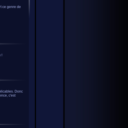
art ce genre de
 !
plicables. Donc
ence, c'est