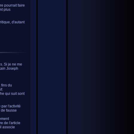
re pourrait faire
nt plus
itique, d'autant
s. Si je ne me
rtain Joseph
 fins du
f.
he qui suit sont
par l'activité
 de fausse
fement
 de l'article
il associe