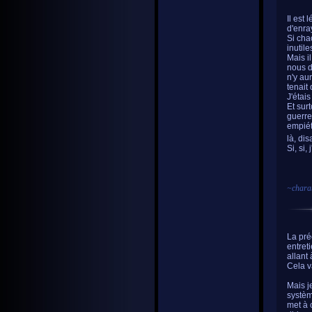
Il est
d'enra
Si cha
inutil
Mais i
nous d
n'y au
tenait
J'étais
Et sur
guerre.
empiét
là, dis
Si, si,
~
chara
La préc
entreti
allant
Cela v
Mais j
systèm
met à 