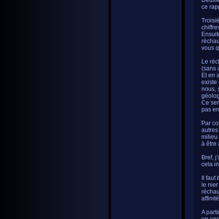
Deuxiè
ce rap
Troisi
chiffre
Ensuite
réchau
vous q
Le réc
(sans 
Et en 
existe
nous, 
géolog
Ce ser
pas en
Par co
autres
milieu
à être
Bref, 
cela i
Il fau
le nie
réchau
affinit
A part