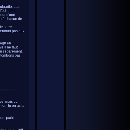
ulgarité. Les
'éditorial
veur d'une
bre à chacun de
de serre
pendant pas aux
'agir en
s il ne faut
ien séparément.
ne tombons pas
nes, mais qui
lien, tu en as la
dont parle