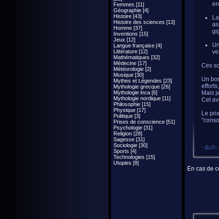
en
Femmes [11]
Géographie [4]
Histoire [43]
La
Histoire des sciences [13]
as
Homme [37]
gi
Inventions [15]
Jeux [12]
Un
Langue française [4]
Littérature [12]
ve
Mathématiques [32]
Médecine [17]
Ces so
Météorologie [2]
Musique [30]
Un bon
Mythes et Légendes [23]
efforts
Mythologie grecque [26]
Mythologie inca [6]
Mais j
Mythologie nordique [11]
Cet av
Philosophie [15]
Physique [17]
Le pri
Politique [3]
"conso
Prises de conscience [51]
Psychologie [31]
Religion [28]
Sagesse [31]
Sociologie [30]
~
RoN
~
Sports [4]
Technologies [15]
Utopies [8]
En cas de co