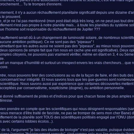
mement, tu parles d'une association entre racisme et science, c'est vrai mais regard
prochement.... Tu te trompes d'ennemi.
èmement, il n'y a aucun réchauffement planétaire significatif depuis une dizaine d'a
s le prouvent.
, et je ne l'ai pas mentionné (mon post était déjà très long, on ne peut pas tout dire..
ffement n'est pas propre à notre planète mais... à toute les planètes du système sol
ue l'homme soit responsable du réchauffement de Jupiter ???
hauffement serait dû à un changement de luminosité solaire, de nombreux scientifiq
aucune ambition politique). Ce ne sont pas des "pipeaux" !
admettant que les autres aussi ne soient pas des "pipeaux", au mieux nous pouvons 
 deux opinions (le simple fait que l'on nous en cache une est significative). Deux o
simples citoyens, ne pouvons pas vraiment vérifier, même en étant en 3, 4 ou 5ème
ie.
ait un manque d'humilité et surtout un irrespect envers les vrais chercheurs... qu
core.
ntre, nous pouvons tirer des conclusions au vu de la façon de faire, et des buts des
 concernant leur intégrité. Et nous savons tous que les gue-guerres sont nombreus
 scientifique. Nous savons aussi par expérience que certaines découvertes mettent
 acceptées par conservatisme, scepticisme (dogme), ou ambition personnelle.
j'ai donné suffisament de pistes et d'indices pour que chacun fasse de plus amples 
ntéresse.
t bien prendre en compte que les scientifiques qui nous désignent responsables (san
r sous menace d'être traité de fasciste, ne pas se tromper de sens mon cher Bane) 
ffement de la planète sont TOUS des scientifiques politisés engagé par l'ONU (don
és avec certains lobbies écolos...).
ir de là, l'argument "je fais des études de biologie" n'est pas valable, puisque évid