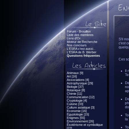
Forum - Brouillon
Liste des membres
Livre d'Or
S'il n
Moteur de Recherche
c'est 
Nos concours
quelqu
L'ESRA c'est aussi...
L'ESRA de B. Werber
Questions fréquentes
Ces so
Il
Animaux [9]
Te
Art [16]
Associations [4]
De
Astrophysique [29]
Biologie [37]
no
Botanique [8]
ap
Chimie [11]
Communication [12]
De
Cryptologie [4]
ph
Cuisine [33]
do
Culture asiatique [3]
Economie [16]
Egyptologie [15]
To
Enigmes [55]
la
Environnement [26]
Ésotérisme et symbolique
To
[22]