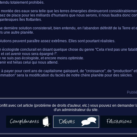
tendu totalement prohibés.
 montée des eaux sera telle que les terres émergées diminueront considérablemen
sez de place pour les milliards d'humains que nous serons, il nous faudra donc con
gantesques îles flottantes.
e dernière solution consisterait, bien entendu, en l'abandon définitif de la Terre et 
rs une autre planète.
lutions peuvent paraître assez extrêmes. Elles sont pourtant réalistes.
 écologiste conclurait en disant quelque chose du genre "Cela n'est pas une fatali
, et cet avenir nous sera épargné !".
e ne suis pas écologiste, et encore moins optimiste.
enir est hélas celui qui nous attend.
x à payer pour cent ans de capitalisme galopant, de "croissance", de "production" et
mmation" sera la modification du faciès de notre chère planète pour des siècles.
Publié
nflit avec cet article (problème de droits d'auteur, etc.) vous pouvez en demander
d'un administrateur du site.