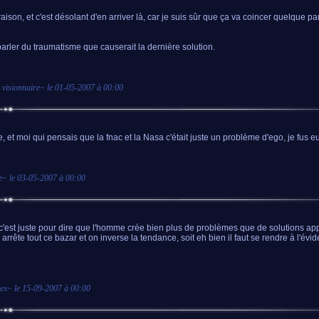
raison, et c'est désolant d'en arriver là, car je suis sûr que ça va coincer quelque p
arler du traumatisme que causerait la dernière solution.
 visionnaire
~ le
01-05-2007 à 00:00
e, et moi qui pensais que la fnac et la Nasa c'était juste un problème d'ego, je fus eu
e
~ le
03-05-2007 à 00:00
 c'est juste pour dire que l'homme crée bien plus de problèmes que de solutions ap
 arrête tout ce bazar et on inverse la tendance, soit eh bien il faut se rendre à l'évid
ex
~ le
15-09-2007 à 00:00