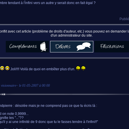
bre tendant à l'infini vers un autre y serait donc en fait égal ?
Publié
nflit avec cet article (problème de droits d'auteur, etc.) vous pouvez en demander
d'un administrateur du site.
Joli!!!! Voilà de quoi en embêter plus d'un.
 visionnaire
~ le
01-05-2007 à 00:00
ndpierre : désolée mais je ne comprend pas ce que tu écris là :
 on note 0,9999...
nifie les "..."??
 qu'il y ai une infinité de 9 donc que tu le fasses tendre à l'infini!!"