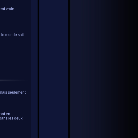
ent vraie.
t le monde sait
, mais seulement
ant en
 dans les deux