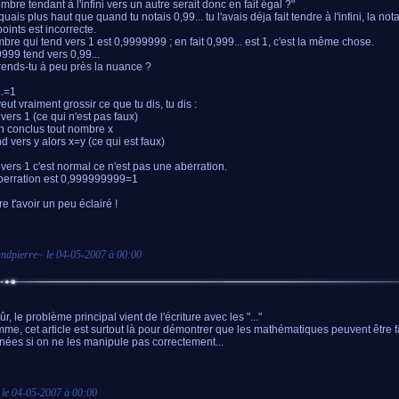
mbre tendant à l'infini vers un autre serait donc en fait égal ?"
quais plus haut que quand tu notais 0,99... tu l'avais déja fait tendre à l'infini, la not
points est incorrecte.
bre qui tend vers 1 est 0,9999999 ; en fait 0,999... est 1, c'est la même chose.
999 tend vers 0,99...
nds-tu à peu près la nuance ?
..=1
eut vraiment grossir ce que tu dis, tu dis :
 vers 1 (ce qui n'est pas faux)
en conclus tout nombre x
nd vers y alors x=y (ce qui est faux)
 vers 1 c'est normal ce n'est pas une aberration.
erration est 0,999999999=1
e t'avoir un peu éclairé !
andpierre
~ le
04-05-2007 à 00:00
ûr, le problème principal vient de l'écriture avec les "..."
me, cet article est surtout là pour démontrer que les mathématiques peuvent être 
nées si on ne les manipule pas correctement...
 le
04-05-2007 à 00:00