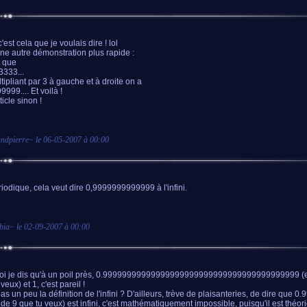
c'est cela que je voulais dire ! lol
une autre démonstration plus rapide :
t que
3333...
tipliant par 3 à gauche et à droite on a
999.... Et voilà !
icle sinon !
andpierre
~ le
06-05-2007 à 00:00
riodique, cela veut dire 0,9999999999999 à l'infini.
bia
~ le
02-09-2007 à 00:00
i je dis qu'à un poil près, 0.99999999999999999999999999999999999999999 (et
veux) et 1, c'est pareil !
as un peu la définition de l'infini ? D'ailleurs, trève de plaisanteries, de dire que 0
 de 9 que tu veux) est infini, c'est mathématiquement impossible, puisqu'il est théo