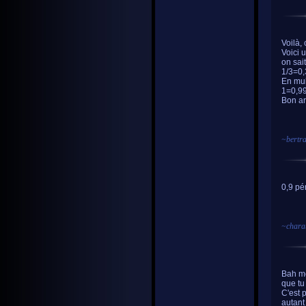
Voilà, 
Voici 
on sai
1/3=0,
En mul
1=0,999
Bon art
~
bertr
0,9 pé
~
chara
Bah mo
que tu 
C'est p
autant