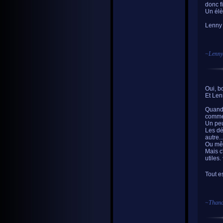
donc f
Un élè
Lenny
~
Lenny
Oui, b
Et Lenn
Quand 
comme 
Un peu
Les dé
autre..
Ou mêm
Mais c
utiles.
Tout es
~
Thana