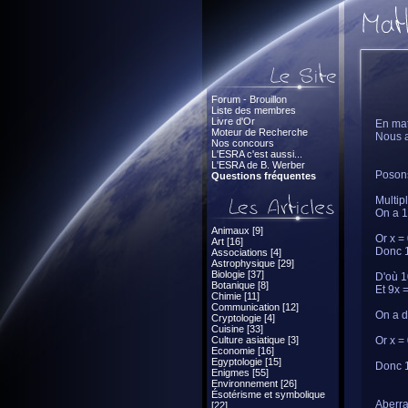
Forum - Brouillon
Liste des membres
Livre d'Or
En mat
Moteur de Recherche
Nous a
Nos concours
L'ESRA c'est aussi...
L'ESRA de B. Werber
Posons
Questions fréquentes
Multip
On a 1
Animaux [9]
Or x =
Art [16]
Donc 1
Associations [4]
Astrophysique [29]
Biologie [37]
D'où 1
Botanique [8]
Et 9x 
Chimie [11]
Communication [12]
On a d
Cryptologie [4]
Cuisine [33]
Culture asiatique [3]
Or x =
Economie [16]
Egyptologie [15]
Donc 1
Enigmes [55]
Environnement [26]
Ésotérisme et symbolique
Aberra
[22]