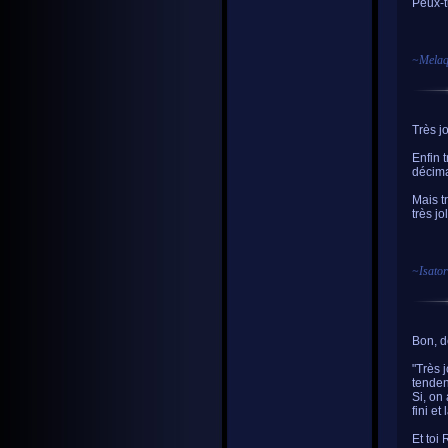
Peux-t
~
Melaq
Très jol
Enfin t
décima
Mais t
très jo
~
Isator
Bon, dé
"Très j
tendent
Si, on
fini et 
Et toi 