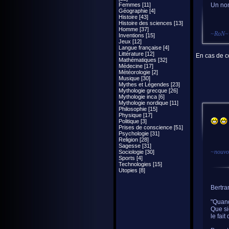
Femmes [11]
Un nom
Géographie [4]
Histoire [43]
Histoire des sciences [13]
Homme [37]
~
RoN
~
Inventions [15]
Jeux [12]
Langue française [4]
Littérature [12]
En cas de co
Mathématiques [32]
Médecine [17]
Météorologie [2]
Musique [30]
Mythes et Légendes [23]
Mythologie grecque [26]
Mythologie inca [6]
Mythologie nordique [11]
Philosophie [15]
Physique [17]
Politique [3]
Prises de conscience [51]
Psychologie [31]
Religion [28]
Sagesse [31]
~
nouvo
Sociologie [30]
Sports [4]
Technologies [15]
Utopies [8]
Bertra
"Quand
Que sig
le fait