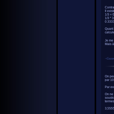
Contra
Il exis
1/3 = 
1/3 * 3
0.3333
Quant 
calcule
Je me s
Mais à 
~
Gscor
On peu
par 10
Par ex
On ne 
soustr
termes
3,55555