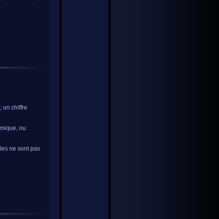
 un chiffre
omique, ou
ales ne sont pas