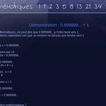
Démonstration : 0.999999... = 1
hématiques, on peut dire que 0.999999... à l'infini tend vers 1.
llons cependant voir que ce nombre ne fait pas que tendre vers 1.
 x = 0.999999...
lions par 10.
0x = 9.999999...
 0.999999...
0x = 9 + x
0x - x = 9
= 9
onc x = 1
 0.999999...
 = 0.999999...
tion mathématique ?