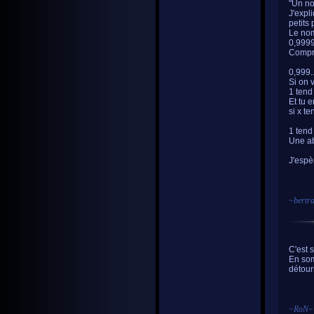
"Un no
J'expli
petits 
Le nom
0,9999
Compre
0,999.
Si on v
1 tend
Et tu 
si x te
1 tend
Une ab
J'espèr
~
bertr
C'est s
En som
détour
~
RoN
~