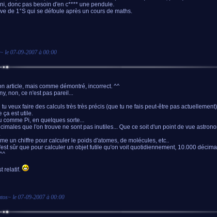
ini, donc pas besoin d'en c**** une pendule.
ve de 1°S qui se défoule après un cours de maths.
~ le
07-09-2007 à 00:00
on article, mais comme démontré, incorrect. ^^
y, non, ce n'est pas pareil...
tu veux faire des calculs très très précis (que tu ne fais peut-être pas actuellement);
ça est utile.
 comme Pi, en quelques sorte...
cimales que l'on trouve ne sont pas inutiles... Que ce soit d'un point de vue astron
.
e un chiffre pour calculer le poids d'atomes, de molécules, etc..
'est sûr que pour calculer un objet futile qu'on voit quotidiennement, 10.000 décim
 ^^
t relatif.
tos
~ le
07-09-2007 à 00:00