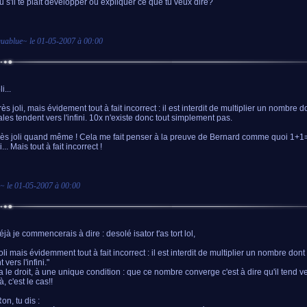
u s'il te plaît développer ou expliquer ce que tu veux dire?
uablue
~ le
01-05-2007 à 00:00
i...
rès joli, mais évidement tout à fait incorrect : il est interdit de multiplier un nombre d
les tendent vers l'infini. 10x n'existe donc tout simplement pas.
rès joli quand même ! Cela me fait penser à la preuve de Bernard comme quoi 1+1=3
li... Mais tout à fait incorrect !
~ le
01-05-2007 à 00:00
jà je commencerais à dire : desolé isator t'as tort lol,
oli mais évidemment tout à fait incorrect : il est interdit de multiplier un nombre don
 vers l'infini."
 a le droit, à une unique condition : que ce nombre converge c'est à dire qu'il tend 
là, c'est le cas!!
Ron, tu dis :