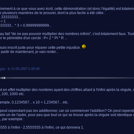
irement à ce que vous avez écrit, cette démonstration (et donc l'égalité) est totalem
te plusieurs manières de le prouver, dont la plus facile a été citée :
0.33333333...
 = 1
33333... * 3 = 0.99999999999...
au fait "de ne pas pouvoir multiplier des nombres infinis", c'est totalement faux. Tou
r le périmètre d'un cercle : P= 2 * PI * R ...
uis inscrit juste pour réparer cette petite injustice.
partir de maintenant, je vais rester...
pio
~ le
11-09-2007 à 00:00
t en effet multiplier des nombres ayant des chiffres allant à l'infini après la virgule
, 100, 1000 etc.
emple, 0,1234567... x 10 = 1,234567... etc.
peut cependant pas les additionner, car où commencer l'addition? On peut cepend
aire un de l'autre, pour peu que tout ce qui se trouve après la virgule soit identique
, par exemple :
55 à l'infini - 2,5555555 à l'infini, ce qui donnera 1.