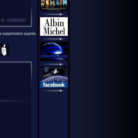
 le : 01/05/2007
 la suppression auprès