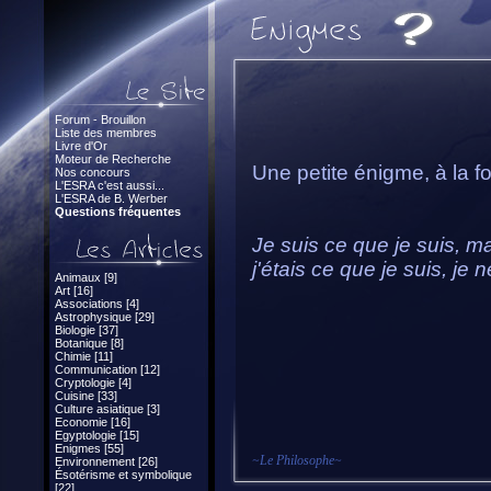
Forum - Brouillon
Liste des membres
Livre d'Or
Moteur de Recherche
Une petite énigme, à la fo
Nos concours
L'ESRA c'est aussi...
L'ESRA de B. Werber
Questions fréquentes
Je suis ce que je suis, ma
j'étais ce que je suis, je 
Animaux [9]
Art [16]
Associations [4]
Astrophysique [29]
Biologie [37]
Botanique [8]
Chimie [11]
Communication [12]
Cryptologie [4]
Cuisine [33]
Culture asiatique [3]
Economie [16]
Egyptologie [15]
Enigmes [55]
~
Le Philosophe
~
Environnement [26]
Ésotérisme et symbolique
[22]