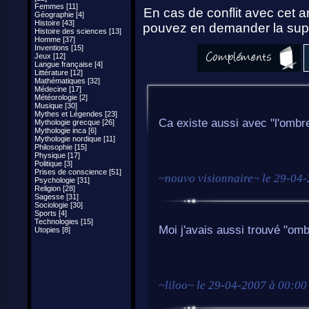
Femmes [11]
En cas de conflit avec cet ar
Géographie [4]
Histoire [43]
pouvez en demander la supp
Histoire des sciences [13]
Homme [37]
Inventions [15]
Jeux [12]
Langue française [4]
Littérature [12]
Mathématiques [32]
Médecine [17]
Météorologie [2]
Musique [30]
Mythes et Légendes [23]
Ca existe aussi avec "l'omb
Mythologie grecque [26]
Mythologie inca [6]
Mythologie nordique [11]
Philosophie [15]
Physique [17]
Politique [3]
Prises de conscience [51]
~
nouvo visionnaire
~ le
29-04-
Psychologie [31]
Religion [28]
Sagesse [31]
Sociologie [30]
Sports [4]
Technologies [15]
Moi j'avais aussi trouvé "omb
Utopies [8]
~
liloo
~ le
29-04-2007 à 00:00