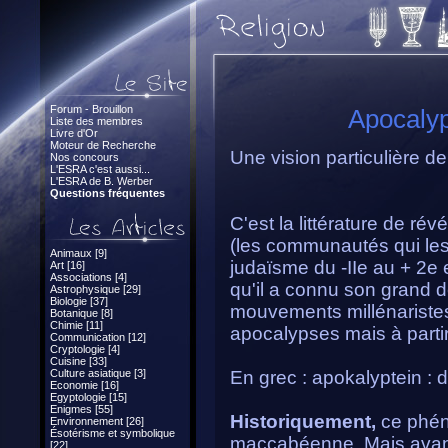
Forum - Brouillon
Apocalyp
Liste des membres
Livre d'Or
Moteur de Recherche
Une vision particulière de 
Nos concours
L'ESRA c'est aussi...
L'ESRA de B. Werber
Questions fréquentes
C'est la littérature de ré
(les communautés qui les p
Animaux [9]
judaïsme du -IIe au + 2e e
Art [16]
Associations [4]
qu'il a connu son grand d
Astrophysique [29]
Biologie [37]
mouvements millénaristes
Botanique [8]
Chimie [11]
apocalypses mais à partir
Communication [12]
Cryptologie [4]
Cuisine [33]
Culture asiatique [3]
En grec : apokalyptein : d
Economie [16]
Egyptologie [15]
Enigmes [55]
Historiquement,
ce phén
Environnement [26]
Ésotérisme et symbolique
maccabéenne. Mais avant 
[22]