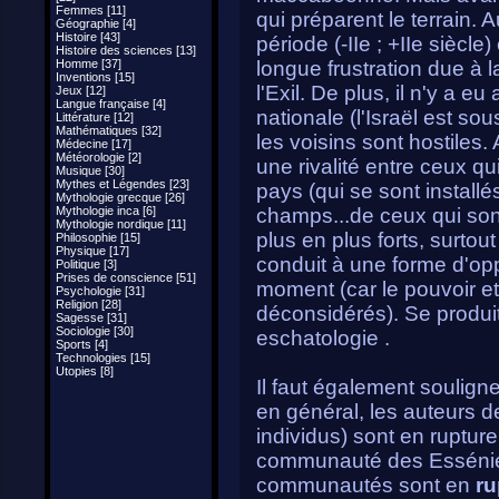
Femmes [11]
qui préparent le terrain. A
Géographie [4]
Histoire [43]
période (-IIe ; +IIe siècle) 
Histoire des sciences [13]
Homme [37]
longue frustration due à l
Inventions [15]
l'Exil. De plus, il n'y a 
Jeux [12]
Langue française [4]
nationale (l'Israël est s
Littérature [12]
Mathématiques [32]
les voisins sont hostiles.
Médecine [17]
Météorologie [2]
une rivalité entre ceux q
Musique [30]
Mythes et Légendes [23]
pays (qui se sont installé
Mythologie grecque [26]
Mythologie inca [6]
champs...de ceux qui sont
Mythologie nordique [11]
plus en plus forts, surtou
Philosophie [15]
Physique [17]
conduit à une forme d'opp
Politique [3]
Prises de conscience [51]
moment (car le pouvoir et 
Psychologie [31]
Religion [28]
déconsidérés). Se produit
Sagesse [31]
Sociologie [30]
eschatologie .
Sports [4]
Technologies [15]
Utopies [8]
Il faut également souligne
en général, les auteurs
individus) sont en rupture
communauté des Essénie
communautés sont en
ru