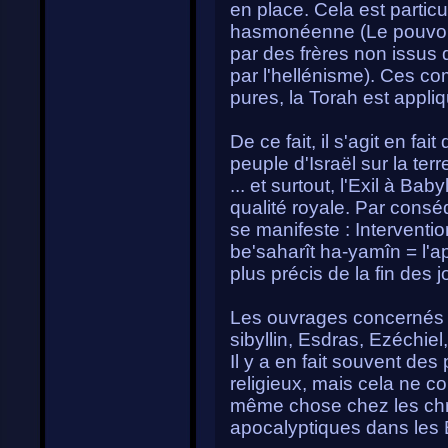
en place. Cela est particu
hasmonéenne (Le pouvoir 
par des frères non issus d
par l'hellénisme). Ces 
pures, la Torah est appliqu
De ce fait, il s'agit en fai
peuple d'Israël sur la terr
... et surtout, l'Exil à Ba
qualité royale. Par conséq
se manifeste : Intervent
be'saharît ha-yamîn = l'a
plus précis de la fin des j
Les ouvrages concernés pa
sibyllin, Esdras, Ezéchiel, 
Il y a en fait souvent de
religieux, mais cela ne co
même chose chez les chré
apocalyptiques dans les 