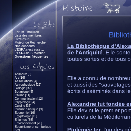
Forum - Brouillon
Biblio
Liste des membres
Livre d'Or
Moteur de Recherche
La Bibliothèque d'Alexan
Nos concours
L'ESRA c'est aussi...
de l'Antiquité
. Elle cont
L'ESRA de B. Werber
Questions fréquentes
toutes sortes et de tous 
Animaux [9]
Elle a connu de nombreux
Art [16]
Associations [4]
et aussi des "sauvetages
Astrophysique [29]
Biologie [37]
écrits disséminés dans l
Botanique [8]
Chimie [11]
Communication [12]
Cryptologie [4]
Alexandrie fut fondée e
Cuisine [33]
Culture asiatique [3]
Elle devint le premier por
Economie [16]
culturels de la Méditerran
Egyptologie [15]
Enigmes [55]
Environnement [26]
Ésotérisme et symbolique
Ptolémée Ier
, l'un des g
[22]