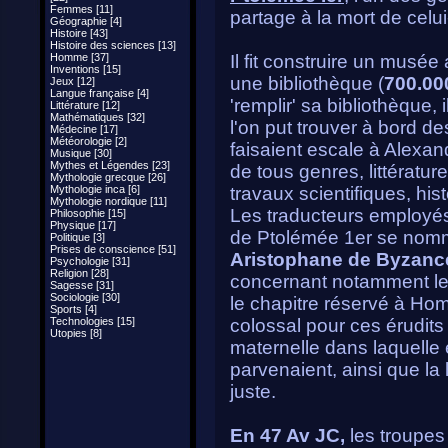
Femmes [11]
partage à la mort de celui-
Géographie [4]
Histoire [43]
Histoire des sciences [13]
Homme [37]
Il fit construire un musée
Inventions [15]
une bibliothèque (
700.00
Jeux [12]
Langue française [4]
'remplir' sa bibliothèque, i
Littérature [12]
Mathématiques [32]
l'on put trouver à bord d
Médecine [17]
Météorologie [2]
faisaient escale à Alexand
Musique [30]
Mythes et Légendes [23]
de tous genres, littératu
Mythologie grecque [26]
Mythologie inca [6]
travaux scientifiques, hi
Mythologie nordique [11]
Les traducteurs employés
Philosophie [15]
Physique [17]
de Ptolémée 1er se nomm
Politique [3]
Prises de conscience [51]
Aristophane de Byzanc
Psychologie [31]
Religion [28]
concernant notamment le
Sagesse [31]
Sociologie [30]
le chapitre réservé à Hom
Sports [4]
Technologies [15]
colossal pour ces érudits
Utopies [8]
maternelle dans laquelle é
parvenaient, ainsi que la
juste.
En 47 Av JC,
les troupes