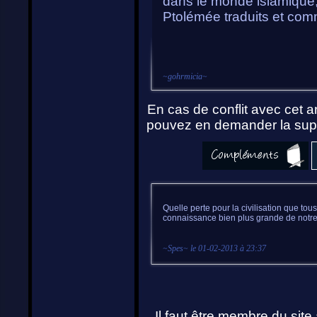
dans le monde islamique
Ptolémée traduits et co
~
gohrmicia
~
En cas de conflit avec cet ar
pouvez en demander la supp
Quelle perte pour la civilisation que tou
connaissance bien plus grande de notre h
~
Spes
~ le
01-02-2013 à 23:37
Il faut être
membre
du site 