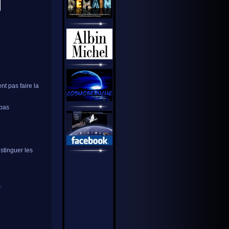
nt pas faire la
 pas
istinguer les
.