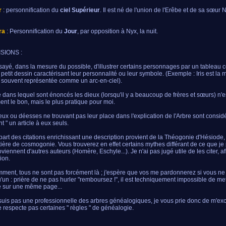
r
: personnification du
ciel Supérieur
. Il est né de l'union de l'Erêbe et de sa sœur 
ra
: Personnification du
Jour
, par opposition à Nyx, la nuit.
SIONS :
ssayé, dans la mesure du possible, d'illustrer certains personnages par un tableau 
 petit dessin caractérisant leur personnalité ou leur symbole. (Exemple : Iris est l
 souvent représentée comme un arc-en-ciel).
e dans lequel sont énoncés les dieux (lorsqu'il y a beaucoup de frères et sœurs) n'e
ent le bon, mais le plus pratique pour moi.
eux ou déesses ne trouvant pas leur place dans l'explication de l'Arbre sont consi
t " un article à eux seuls.
part des citations enrichissant une description provient de la Théogonie d'Hésiode
ière de cosmogonie. Vous trouverez en effet certains mythes différant de ce que j
roviennent d'autres auteurs (Homère, Eschyle...). Je n'ai pas jugé utile de les citer, af
ion.
ment, tous ne sont pas forcément là ; j'espère que vos me pardonnerez si vous ne
'un : prière de ne pas hurler "remboursez !", il est techniquement impossible de mett
 sur une même page...
suis pas une professionnelle des arbres généalogiques, je vous prie donc de m'ex
ne respecte pas certaines " règles " de généalogie.