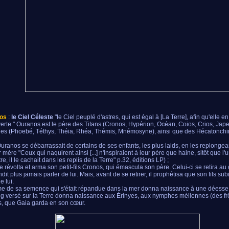
os
:
le Ciel Céleste
"le Ciel peuplé d'astres, qui est égal à [La Terre], afin qu'elle en
erte." Ouranos est le père des Titans (Cronos, Hypérion, Océan, Coios, Crios, Jape
des (Phoebé, Téthys, Théia, Rhéa, Thémis, Mnémosyne), ainsi que des Hécatonchi
uranos se débarrassait de certains de ses enfants, les plus laids, en les replongea
r mère "Ceux qui naquirent ainsi [...] n'inspiraient à leur père que haine, sitôt que l'
re, il le cachait dans les replis de la Terre" p.32, éditions LP) ;
e révolta et arma son petit-fils Cronos, qui émascula son père. Celui-ci se retira au 
dit plus jamais parler de lui. Mais, avant de se retirer, il prophétisa que son fils su
e lui.
e de sa semence qui s'était répandue dans la mer donna naissance à une déesse,
g versé sur la Terre donna naissance aux Érinyes, aux nymphes méliennes (des fr
, que Gaia garda en son cœur.