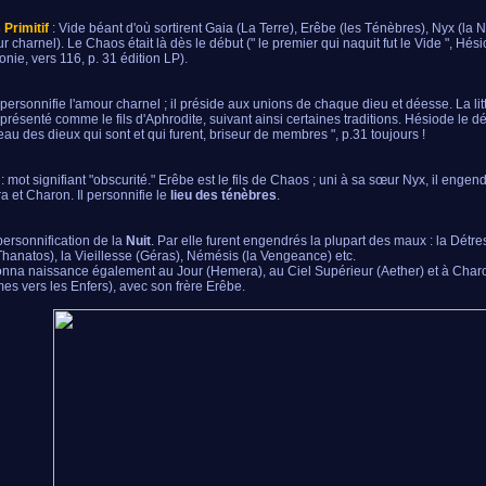
Primitif
: Vide béant d'où sortirent Gaia (La Terre), Erêbe (les Ténèbres), Nyx (la N
r charnel). Le Chaos était là dès le début (" le premier qui naquit fut le Vide ", Hési
nie, vers 116, p. 31 édition LP).
 personnifie l'amour charnel ; il préside aux unions de chaque dieu et déesse. La litté
représenté comme le fils d'Aphrodite, suivant ainsi certaines traditions. Hésiode le d
eau des dieux qui sont et qui furent, briseur de membres ", p.31 toujours !
: mot signifiant "obscurité." Erêbe est le fils de Chaos ; uni à sa sœur Nyx, il engen
 et Charon. Il personnifie le
lieu des ténèbres
.
 personnification de la
Nuit
. Par elle furent engendrés la plupart des maux : la Détres
Thanatos), la Vieillesse (Géras), Némésis (la Vengeance) etc.
onna naissance également au Jour (Hemera), au Ciel Supérieur (Aether) et à Char
es vers les Enfers), avec son frère Erêbe.