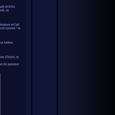
uit) et Erôs
ode, la
rature et l'art
écrit comme " le
dra Aether,
se (Oizys), la
on (le passeur