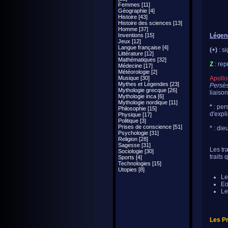
Femmes [11]
Géographie [4]
Histoire [43]
Histoire des sciences [13]
Homme [37]
Inventions [15]
Légen
Jeux [12]
Langue française [4]
(+)
: si
Littérature [12]
Mathématiques [32]
Z
: re
Médecine [17]
Météorologie [2]
Musique [30]
Apollo
Mythes et Légendes [23]
Persè
Mythologie grecque [26]
liaiso
Mythologie inca [6]
Mythologie nordique [11]
*
: per
Philosophie [15]
d'expl
Physique [17]
Politique [3]
Prises de conscience [51]
°
: die
Psychologie [31]
Religion [28]
Sagesse [31]
Les tr
Sociologie [30]
traits 
Sports [4]
Technologies [15]
Utopies [8]
Le
Eo
Le
Les P