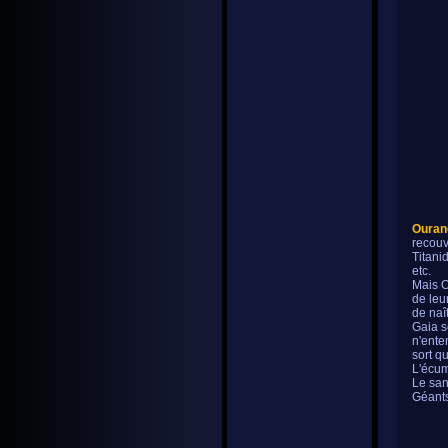
Ouran
recouv
Titani
etc.
Mais O
de leu
de naît
Gaia s
n'enten
sort qu
L'écum
Le san
Géants