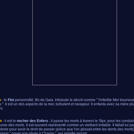
s
: le
Flot
personnifié, fils de Gaia. Hésiode le décrit comme " l'infertile Mer boursou
 ". Il est un des aspects de la mer, turbulent et ravageur. Il enfanta avec sa mère plu
s.
n
: il est le
nocher des Enfers
; il passe les morts à travers le Styx, pour les condu
ume des morts. Il est souvent représenté comme un vieillard irritable. Il fallait lui pa
obole pour avoir le droit de passer (pièce que l'on glissait entre les dents des morts)
ession " payer son obole à Charon ", qui signifie mourir.