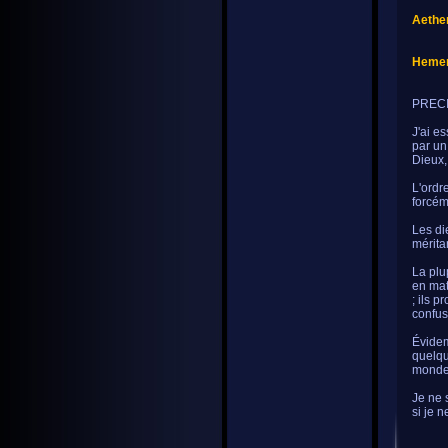
Aethe
Heme
PRECI
J'ai e
par un
Dieux,
L'ordr
forcém
Les di
méritan
La plu
en mat
; ils p
confus
Évidem
quelqu
monde
Je ne 
si je 