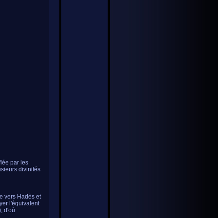
flée par les
sieurs divinités
ire vers Hadès et
yer l'équivalent
, d'où