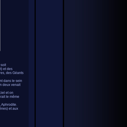
 soit
t) et des
res, des Géants
nt dans le sein
un deux venait
ciel et on
birait le même
 Aphrodite.
ênes) et aux