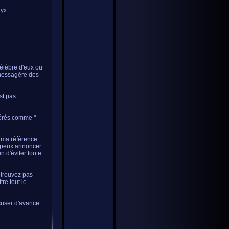
Nyx.
célèbre d'eux ou
a messagère des
st pas
dérés comme "
, ma référence
e peux annoncer
in d'éviter toute
 trouvez pas
re tout le
cuser d'avance