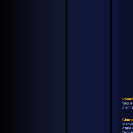
Ponto
vagues
marine
Charo
le roya
d'une 
l'expr