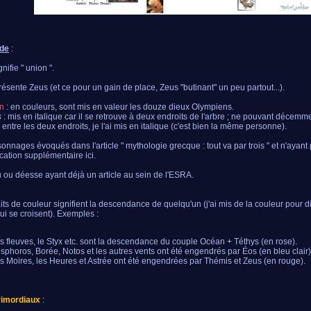
de
:
gnifie " union ".
présente Zeus (et ce pour un gain de place, Zeus "butinant" un peu partout...).
n
: en couleurs, sont mis en valeur les douze dieux Olympiens.
s
: mis en italique car il se retrouve à deux endroits de l'arbre ; ne pouvant décemme
n entre les deux endroits, je l'ai mis en italique (c'est bien la même personne).
sonnages évoqués dans l'article " mythologie grecque : tout va par trois " et n'ayant
ication supplémentaire ici.
u ou déesse ayant déjà un article au sein de l'ESRA.
aits de couleur signifient la descendance de quelqu'un (j'ai mis de la couleur pour d
qui se croisent). Exemples :
s fleuves, le Styx etc. sont la descendance du couple Océan + Téthys (en rose).
sphoros, Borée, Notos et les autres vents ont été engendrés par Éos (en bleu clair)
s Moires, les Heures et Astrée ont été engendrées par Thémis et Zeus (en rouge).
rimordiaux
: