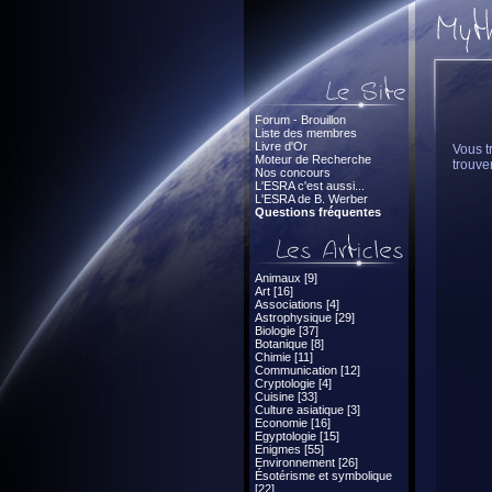
Forum - Brouillon
Liste des membres
Livre d'Or
Vous t
Moteur de Recherche
trouver
Nos concours
L'ESRA c'est aussi...
L'ESRA de B. Werber
Questions fréquentes
Animaux [9]
Art [16]
Associations [4]
Astrophysique [29]
Biologie [37]
Botanique [8]
Chimie [11]
Communication [12]
Cryptologie [4]
Cuisine [33]
Culture asiatique [3]
Economie [16]
Egyptologie [15]
Enigmes [55]
Environnement [26]
Ésotérisme et symbolique
[22]