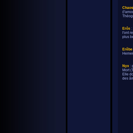
Chaos 
(l'amou
Théogo
Erôs
:
l'ont 
plus b
Erêbe
Hemera
Nyx
:
Mort (
Elle d
des âm