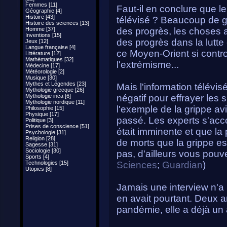
Femmes [11]
Faut-il en conclure que l
Géographie [4]
Histoire [43]
télévisé ? Beaucoup de g
Histoire des sciences [13]
Homme [37]
des progrès, les choses 
Inventions [15]
des progrès dans la lutt
Jeux [12]
Langue française [4]
ce Moyen-Orient si contro
Littérature [12]
Mathématiques [32]
l'extrémisme...
Médecine [17]
Météorologie [2]
Musique [30]
Mythes et Légendes [23]
Mais l'information télévis
Mythologie grecque [26]
Mythologie inca [6]
négatif pour effrayer les s
Mythologie nordique [11]
l'exemple de la grippe avi
Philosophie [15]
Physique [17]
passé. Les experts s'acco
Politique [3]
Prises de conscience [51]
était imminente et que la
Psychologie [31]
Religion [28]
de morts que la grippe e
Sagesse [31]
Sociologie [30]
pas, d'ailleurs vous pouve
Sports [4]
Technologies [15]
Sciences
;
Guardian
)
Utopies [8]
Jamais une interview n'a 
en avait pourtant. Deux an
pandémie, elle a déjà un a