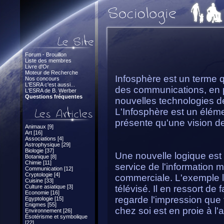
Forum - Brouillon
Liste des membres
Livre d'Or
Moteur de Recherche
Infosphère est un terme q
Nos concours
L'ESRA c'est aussi...
des communications, en p
L'ESRA de B. Werber
Questions fréquentes
nouvelles technologies de
L'Infosphère est un éléme
présente qu'une vision de 
Animaux [9]
Art [16]
Associations [4]
Astrophysique [29]
Biologie [37]
Une nouvelle logique est 
Botanique [8]
Chimie [11]
service de l'information 
Communication [12]
Cryptologie [4]
commerciale. L'exemple le
Cuisine [33]
Culture asiatique [3]
télévisé. Il en ressort d
Economie [16]
regarde l'impression que
Egyptologie [15]
Enigmes [55]
chez soi est en proie à l
Environnement [26]
Ésotérisme et symbolique
[22]