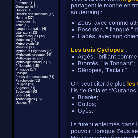
Femmes [11]
partagent le monde en t
Géographie [4]
Histoire [43]
souterrain) :
Histoire des sciences [13]
Homme [37]
Inventions [15]
Zeus, avec comme attrib
Jeux [12]
Poséidon, " flanqué " d'
Langue française [4]
Littérature [12]
Hadès, avec son chien 
Mathématiques [32]
Médecine [17]
Météorologie [2]
Musique [30]
Les trois Cyclopes
:
Mythes et Légendes [23]
Mythologie grecque [26]
Argès, "brillant comme l
Mythologie inca [6]
Mythologie nordique [11]
Brontès, "le Tonnant";
Philosophie [15]
Stéropès, "l'éclair."
Physique [17]
Politique [3]
Prises de conscience [51]
Psychologie [31]
On peut citer de plus
les
Religion [28]
Sagesse [31]
fils de Gaia et d'Ouranos 
Sociologie [30]
Sports [4]
Briarée;
Technologies [15]
Utopies [8]
Cottos;
Gyès.
Ils furent enfermés dans l
pouvoir ; lorsque Zeus se 
Hécatonchires (ses oncle