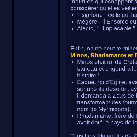
meurtres qui échappent à
considérer qu'elles veillent
Tisiphone " celle qui fa
Mégère, " l'Ensorceleu
Alecto, " l'Implacable."
Enfin, on ne peut termine
Minos, Rhadamante et 
Minos était roi de Crèt
taureau et engendra le
histoire !
Eaque, roi d'Egine, av
sur une île déserte ; ay
il demanda à Zeus de la
transformant des four
nom de Myrmidons).
Rhadamante, frère de M
avait doté le pays de l
Tous trois étaient fils de