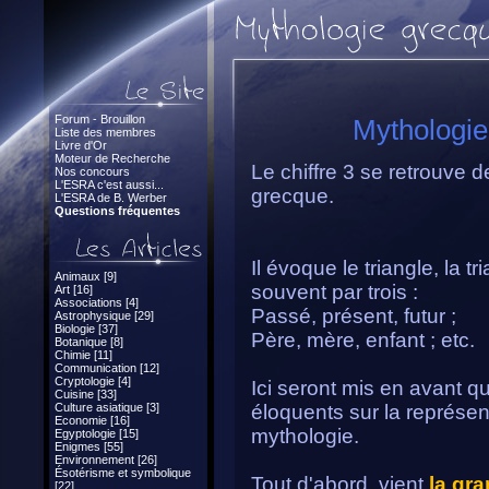
Forum - Brouillon
Mythologie 
Liste des membres
Livre d'Or
Moteur de Recherche
Le chiffre 3 se retrouve 
Nos concours
L'ESRA c'est aussi...
grecque.
L'ESRA de B. Werber
Questions fréquentes
Il évoque le triangle, la tr
Animaux [9]
souvent par trois :
Art [16]
Associations [4]
Passé, présent, futur ;
Astrophysique [29]
Biologie [37]
Père, mère, enfant ; etc.
Botanique [8]
Chimie [11]
Communication [12]
Cryptologie [4]
Ici seront mis en avant 
Cuisine [33]
Culture asiatique [3]
éloquents sur la représent
Economie [16]
mythologie.
Egyptologie [15]
Enigmes [55]
Environnement [26]
Ésotérisme et symbolique
Tout d'abord, vient
la gr
[22]