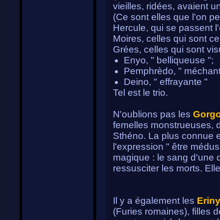
vieilles, ridées, avaient u
(Ce sont elles que l'on p
Hercule, qui se passent l'
Moires, celles qui sont c
Grées, celles qui sont vi
Enyo, " belliqueuse ";
Pemphrèdo, " méchant
Deino, " effrayante "
Tel est le trio.
N'oublions pas les
Gorg
femelles monstrueuses, do
Sthéno. La plus connue es
l'expression " être médus
magique : le sang d'une d
ressusciter les morts. Ell
Il y a également les
Eriny
(Furies romaines), filles 