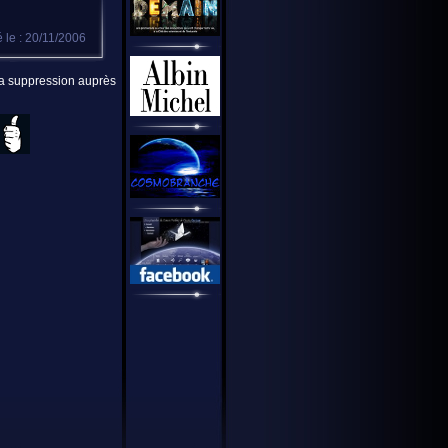
é le : 20/11/2006
 la suppression auprès