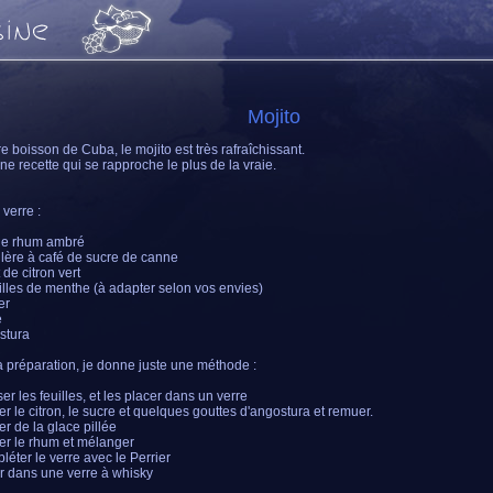
Mojito
e boisson de Cuba, le mojito est très rafraîchissant.
une recette qui se rapproche le plus de la vraie.
 verre :
 de rhum ambré
illère à café de sucre de canne
 de citron vert
uilles de menthe (à adapter selon vos envies)
er
e
stura
a préparation, je donne juste une méthode :
er les feuilles, et les placer dans un verre
ter le citron, le sucre et quelques gouttes d'angostura et remuer.
er de la glace pillée
ter le rhum et mélanger
léter le verre avec le Perrier
ir dans une verre à whisky