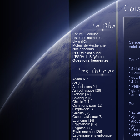
Forum - Brouillon
Liste des membres
Livre d'Or
Célèbr
Moteur de Recherche
Voici 
Nos concours
L'ESRA c'est aussi...
L'ESRA de B. Werber
Pour 1
Questions fréquentes
* 5 cl
* 1 cu
* quart
Animaux [9]
* 4 fe
Art [16]
* Perri
Associations [4]
Astrophysique [29]
* glac
Biologie [37]
* ango
Botanique [8]
Chimie [11]
Pour l
Communication [12]
Cryptologie [4]
* Ecras
Cuisine [33]
Culture asiatique [3]
* Ajou
Economie [16]
* Ajout
Egyptologie [15]
* Ajou
Enigmes [55]
* Comp
Environnement [26]
* Serv
Ésotérisme et symbolique
[22]