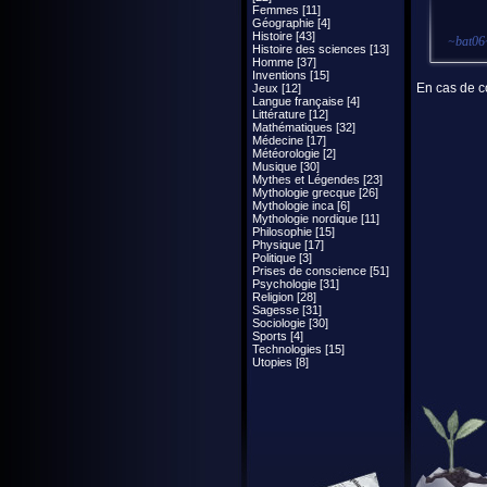
Femmes [11]
Géographie [4]
Histoire [43]
~
bat06
Histoire des sciences [13]
Homme [37]
Inventions [15]
En cas de co
Jeux [12]
Langue française [4]
Littérature [12]
Mathématiques [32]
Médecine [17]
Météorologie [2]
Musique [30]
Mythes et Légendes [23]
Mythologie grecque [26]
Mythologie inca [6]
Mythologie nordique [11]
Philosophie [15]
Physique [17]
Politique [3]
Prises de conscience [51]
Psychologie [31]
Religion [28]
Sagesse [31]
Sociologie [30]
Sports [4]
Technologies [15]
Utopies [8]