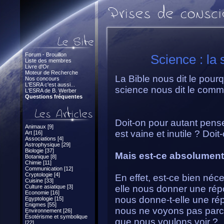
Forum - Brouillon
Science : la 
Liste des membres
Livre d'Or
Moteur de Recherche
La Bible nous dit le pour
Nos concours
L'ESRA c'est aussi...
science nous dit le comm
L'ESRA de B. Werber
Questions fréquentes
Doit-on pour autant pens
Animaux [9]
est vaine et inutile ? Doit
Art [16]
Associations [4]
Astrophysique [29]
Biologie [37]
Mais est-ce absolument 
Botanique [8]
Chimie [11]
Communication [12]
Cryptologie [4]
En effet, est-ce bien néc
Cuisine [33]
Culture asiatique [3]
elle nous donner une rép
Economie [16]
nous donne-t-elle une ré
Egyptologie [15]
Enigmes [55]
nous ne voyons pas parce
Environnement [26]
Ésotérisme et symbolique
que nous voulons voir ?
[22]