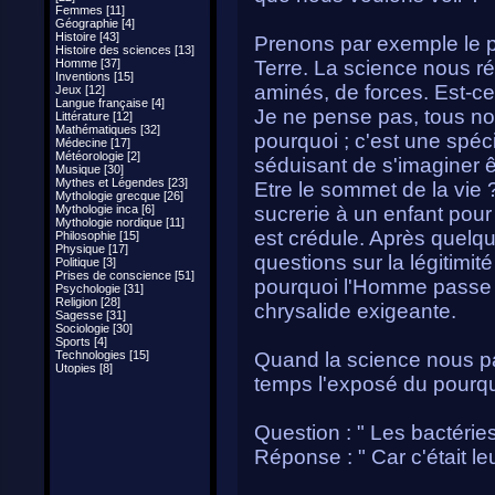
Femmes [11]
Géographie [4]
Histoire [43]
Prenons par exemple le po
Histoire des sciences [13]
Homme [37]
Terre. La science nous r
Inventions [15]
aminés, de forces. Est-c
Jeux [12]
Langue française [4]
Je ne pense pas, tous no
Littérature [12]
Mathématiques [32]
pourquoi ; c'est une spéci
Médecine [17]
Météorologie [2]
séduisant de s'imaginer êt
Musique [30]
Mythes et Légendes [23]
Etre le sommet de la vie 
Mythologie grecque [26]
Mythologie inca [6]
sucrerie à un enfant pour 
Mythologie nordique [11]
est crédule. Après quelq
Philosophie [15]
Physique [17]
questions sur la légitimit
Politique [3]
Prises de conscience [51]
pourquoi l'Homme passe d
Psychologie [31]
Religion [28]
chrysalide exigeante.
Sagesse [31]
Sociologie [30]
Sports [4]
Technologies [15]
Quand la science nous par
Utopies [8]
temps l'exposé du pourqu
Question : " Les bactérie
Réponse : " Car c'était le