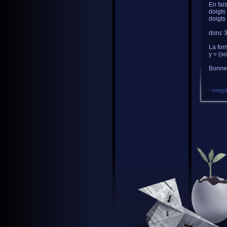
En fais
doigts
doigts
donc 3
La form
y = (s
Bonne 
~
tonyp