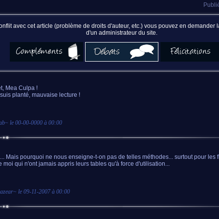
Publi
nflit avec cet article (problème de droits d'auteur, etc.) vous pouvez en demander
d'un administrateur du site.
et, Mea Culpa !
suis planté, mauvaise lecture !
ab
~ le
00-00-0000 à 00:00
... Mais pourquoi ne nous enseigne-t-on pas de telles méthodes... surtout pour les
moi qui n'ont jamais appris leurs tables qu'à force d'utilisation...
azear
~ le
09-11-2007 à 00:00