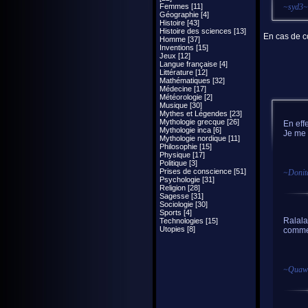
Femmes [11]
~
syd3
~
Géographie [4]
Histoire [43]
Histoire des sciences [13]
En cas de co
Homme [37]
Inventions [15]
Jeux [12]
Langue française [4]
Littérature [12]
Mathématiques [32]
Médecine [17]
Météorologie [2]
Musique [30]
Mythes et Légendes [23]
Mythologie grecque [26]
En eff
Mythologie inca [6]
Je me 
Mythologie nordique [11]
Philosophie [15]
Physique [17]
Politique [3]
Prises de conscience [51]
~
Donit
Psychologie [31]
Religion [28]
Sagesse [31]
Sociologie [30]
Sports [4]
Ralala
Technologies [15]
Utopies [8]
comme 
~
Quaw