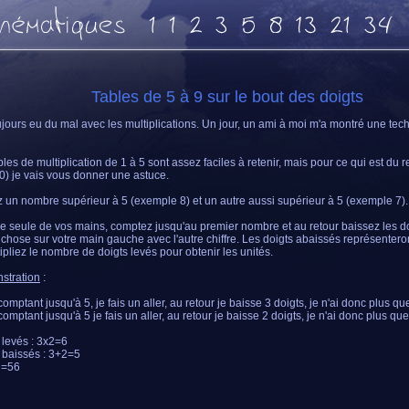
Tables de 5 à 9 sur le bout des doigts
oujours eu du mal avec les multiplications. Un jour, un ami à moi m'a montré une te
bles de multiplication de 1 à 5 sont assez faciles à retenir, mais pour ce qui est du r
0) je vais vous donner une astuce.
 un nombre supérieur à 5 (exemple 8) et un autre aussi supérieur à 5 (exemple 7)
e seule de vos mains, comptez jusqu'au premier nombre et au retour baissez les doig
hose sur votre main gauche avec l'autre chiffre. Les doigts abaissés représenteron
tipliez le nombre de doigts levés pour obtenir les unités.
stration
:
comptant jusqu'à 5, je fais un aller, au retour je baisse 3 doigts, je n'ai donc plus qu
comptant jusqu'à 5 je fais un aller, au retour je baisse 2 doigts, je n'ai donc plus que
 levés : 3x2=6
 baissés : 3+2=5
7=56