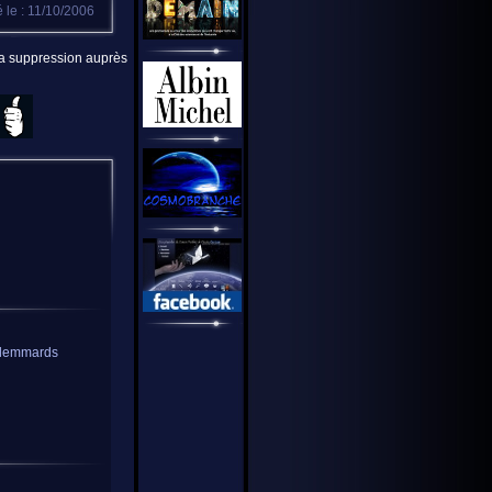
é le : 11/10/2006
 la suppression auprès
 flemmards