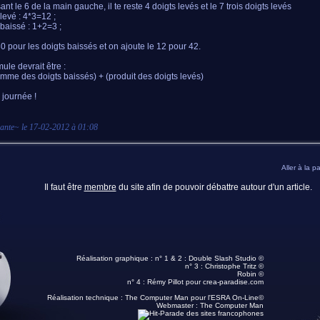
ant le 6 de la main gauche, il te reste 4 doigts levés et le 7 trois doigts levés
 levé : 4*3=12 ;
 baissé : 1+2=3 ;
0 pour les doigts baissés et on ajoute le 12 pour 42.
ule devrait être :
omme des doigts baissés) + (produit des doigts levés)
journée !
lante
~ le
17-02-2012 à 01:08
Aller à la p
Il faut être
membre
du site afin de pouvoir débattre autour d'un article.
Réalisation graphique : n° 1 & 2 :
Double Slash Studio ©
n° 3 :
Christophe Tritz ©
Robin ©
n° 4 :
Rémy Pillot
pour crea-paradise.com
Réalisation technique :
The Computer Man pour l'ESRA On-Line©
Webmaster :
The Computer Man