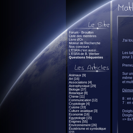
Forum - Brouillon
Liste des membres
Livre d'Or
J'ai t
Moteur de Recherche
Nos concours
L'ESRA c'est aussi...
Les ta
L'ESRA de B. Werber
pour 1
Questions fréquentes
Prenez
Sur un
Animaux [9]
même c
Art [16]
et mul
Associations [4]
Astrophysique [29]
Biologie [37]
Démon
Botanique [8]
Chimie [11]
8 : en 
Communication [12]
7 : en 
Cryptologie [4]
Cuisine [33]
Culture asiatique [3]
Doigts
Economie [16]
Doigts
Egyptologie [15]
=> 8x
Enigmes [55]
Environnement [26]
Ésotérisme et symbolique
[22]