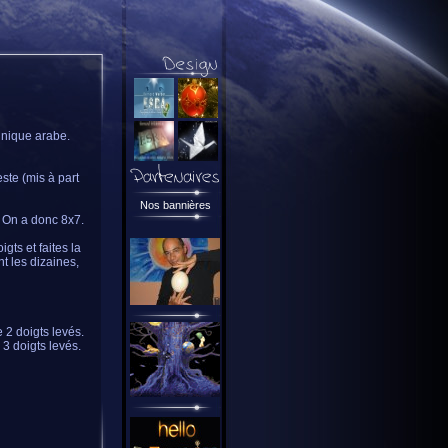
chnique arabe.
este (mis à part
Nos bannières
. On a donc 8x7.
ts et faites la
t les dizaines,
e 2 doigts levés.
 3 doigts levés.