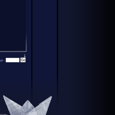
1
age :