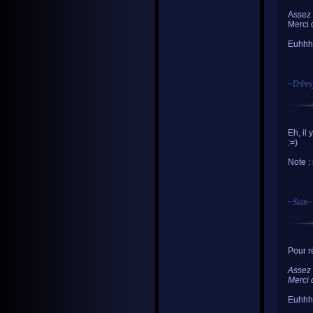
Assez
Merci 
Euhhhh
~
DΦrs
Eh, il
:=)
Note : 
~
Sam
~
Pour r
Assez
Merci 
Euhhhh