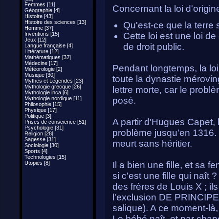
Femmes [11]
Concernant la loi d'origin
Géographie [4]
Histoire [43]
Histoire des sciences [13]
Qu'est-ce que la terre 
Homme [37]
Inventions [15]
Cette loi est une loi de
Jeux [12]
de droit public.
Langue française [4]
Littérature [12]
Mathématiques [32]
Médecine [17]
Pendant longtemps, la loi
Météorologie [2]
Musique [30]
toute la dynastie méroving
Mythes et Légendes [23]
Mythologie grecque [26]
lettre morte, car le prob
Mythologie inca [6]
Mythologie nordique [11]
posé.
Philosophie [15]
Physique [17]
Politique [3]
A partir d'Hugues Capet,
Prises de conscience [51]
Psychologie [31]
problème jusqu'en 1316. C
Religion [28]
Sagesse [31]
meurt sans héritier.
Sociologie [30]
Sports [4]
Technologies [15]
Utopies [8]
Il a bien une fille, et sa
si c'est une fille qui naît
des frères de Louis X ; il
l'exclusion DE PRINCIPE d
salique). A ce moment-là, 
Le bébé naît, et par chan