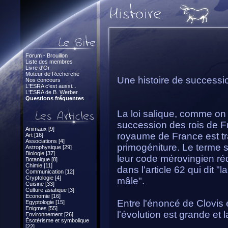
Forum - Brouillon
Liste des membres
Livre d'Or
Moteur de Recherche
Une histoire de successio
Nos concours
L'ESRA c'est aussi...
L'ESRA de B. Werber
Questions fréquentes
La loi salique, comme on l
succession des rois de F
Animaux [9]
royaume de France est t
Art [16]
Associations [4]
primogéniture. Le terme s
Astrophysique [29]
Biologie [37]
leur code mérovingien réd
Botanique [8]
Chimie [11]
dans l'article 62 qui dit "
Communication [12]
Cryptologie [4]
mâle".
Cuisine [33]
Culture asiatique [3]
Economie [16]
Entre l'énoncé de Clovis e
Egyptologie [15]
Enigmes [55]
l'évolution est grande et l
Environnement [26]
Ésotérisme et symbolique
[22]