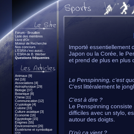
Forum - Brouillon
Liste des membres
Livre d'Or
Moteur de Recherche
Importé essentiellement 
Nos concours
L'ESRA c'est aussi...
Japon ou la Corée, le Pe
L'ESRA de B. Werber
Questions fréquentes
et prend de plus en plus d
Animaux [9]
Le Penspinning, c'est quo
Art [16]
Associations [4]
C'est littéralement le jong
Astrophysique [29]
Biologie [37]
Botanique [8]
Chimie [11]
C'est à dire ?
Communication [12]
Cryptologie [4]
Le Penspinning consiste 
Cuisine [33]
Culture asiatique [3]
difficiles avec un stylo, 
Economie [16]
autour des doigts.
Egyptologie [15]
Enigmes [55]
Environnement [26]
Ésotérisme et symbolique
D'où ça vient ?
[22]