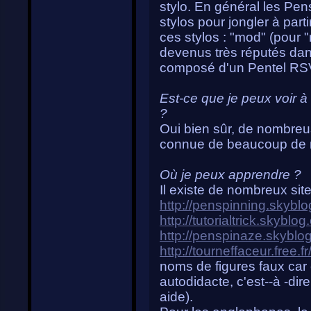
stylo. En général les Pe
stylos pour jongler à part
ces stylos : "mod" (pour "
devenus très réputés d
composé d'un Pentel RSVP
Est-ce que je peux voir 
?
Oui bien sûr, de nombreus
connue de beaucoup de m
Où je peux apprendre ?
Il existe de nombreux site
http://penspinning.skybl
http://tutorialtrick.skyblo
http://penspinaze.skyblo
http://tourneffaceur.free.fr
noms de figures faux car c
autodidacte, c'est--à -dir
aide).