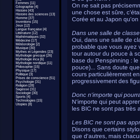
Femmes [11]
On ne sait pas précisemm
Géographie [4]
Histoire [43]
une chose est sûre, c'étai
Histoire des sciences [13]
Homme [37]
Corée et au Japon qu'on 
Inventions [15]
Jeux [12]
Langue française [4]
Dans une salle de classe
Littérature [12]
Mathématiques [32]
Oui, dans une salle de cla
Médecine [17]
Météorologie [2]
probable que vous ayez v
Musique [30]
Mythes et Légendes [23]
tour autour du pouce à son 
Mythologie grecque [26]
Mythologie inca [6]
base du Penspinning : le
Mythologie nordique [11]
pouce)... Sans doute quel
Philosophie [15]
Physique [17]
cours particulièrement e
Politique [3]
Prises de conscience [51]
progressivement des figu
Psychologie [31]
Religion [28]
Sagesse [31]
Sociologie [30]
Donc n'importe qui pourr
Sports [4]
Technologies [15]
N'importe qui peut appre
Utopies [8]
les BIC ne sont pas très a
Les BIC ne sont pas appro
Disons que certains styl
que d'autres, mais chacu