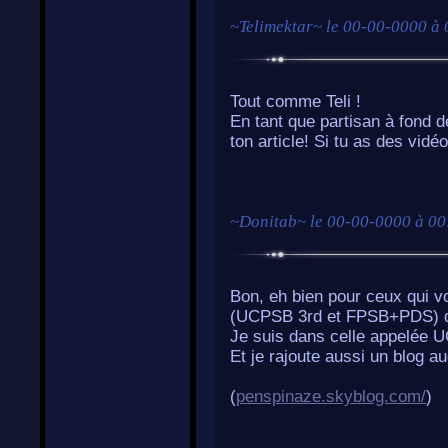
~
Telimektar
~ le
00-00-0000 à 
Tout comme Teli !
En tant que partisan à fond 
ton article! Si tu as des vidé
~
Donitab
~ le
00-00-0000 à 00
Bon, eh bien pour ceux qui von
(UCPSB 3rd et FPSB+PDS) de 
Je suis dans celle appelée 
Et je rajoute aussi un blog auq
(
penspinaze.skyblog.com/
)