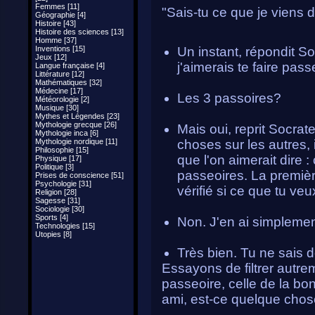
Femmes [11]
"Sais-tu ce que je viens 
Géographie [4]
Histoire [43]
Histoire des sciences [13]
Homme [37]
Inventions [15]
Un instant, répondit S
Jeux [12]
j'aimerais te faire pass
Langue française [4]
Littérature [12]
Mathématiques [32]
Médecine [17]
Les 3 passoires?
Météorologie [2]
Musique [30]
Mythes et Légendes [23]
Mythologie grecque [26]
Mais oui, reprit Socrat
Mythologie inca [6]
Mythologie nordique [11]
choses sur les autres, i
Philosophie [15]
que l'on aimerait dire :
Physique [17]
Politique [3]
passeoires. La première
Prises de conscience [51]
Psychologie [31]
vérifié si ce que tu veu
Religion [28]
Sagesse [31]
Sociologie [30]
Sports [4]
Non. J'en ai simplemen
Technologies [15]
Utopies [8]
Très bien. Tu ne sais do
Essayons de filtrer autre
passeoire, celle de la b
ami, est-ce quelque chos