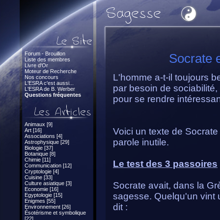
Forum - Brouillon
Socrate e
Liste des membres
Livre d'Or
Moteur de Recherche
L'homme a-t-il toujours be
Nos concours
L'ESRA c'est aussi...
par besoin de sociabilité,
L'ESRA de B. Werber
Questions fréquentes
pour se rendre intéressan
Animaux [9]
Voici un texte de Socrate
Art [16]
Associations [4]
parole inutile.
Astrophysique [29]
Biologie [37]
Botanique [8]
Chimie [11]
Le test des 3 passoires
Communication [12]
Cryptologie [4]
Cuisine [33]
Culture asiatique [3]
Socrate avait, dans la Gr
Economie [16]
sagesse. Quelqu'un vint u
Egyptologie [15]
Enigmes [55]
dit :
Environnement [26]
Ésotérisme et symbolique
[22]