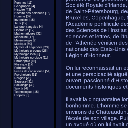
Femmes [11]
Société Royale d'Irlande
Géographie [4]
Histoire [43]
de Saint-Pétersbourg, de
Histoire des sciences [13]
Homme [37]
Bruxelles, Copenhague, M
Inventions [15]
l'Académie pontificale d
Jeux [12]
Langue française [4]
des Sciences de l'Institut
Littérature [12]
Mathématiques [32]
sciences et lettres, de l'In
Médecine [17]
Météorologie [2]
de l'Athénée vénitien des
Musique [30]
Mythes et Légendes [23]
nationale des Etats-Unis
Mythologie grecque [26]
Mythologie inca [6]
Légion d'Honneur.
Mythologie nordique [11]
Philosophie [15]
Physique [17]
On lui reconnaissait un es
Politique [3]
Prises de conscience [51]
et une perspicacité aiguë
Psychologie [31]
Religion [28]
ouvert, passionné d'Histoi
Sagesse [31]
Sociologie [30]
documents historiques et
Sports [4]
Technologies [15]
Utopies [8]
Il avait la cinquantaine l
bonhomme. L'homme se pré
environs de Châteaudun, il
l'école de son village. P
un avoué où on lui avait 