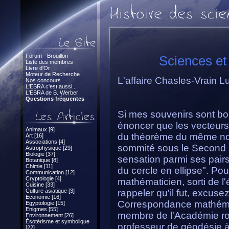
Forum - Brouillon
Sciences et 
Liste des membres
Livre d'Or
Moteur de Recherche
L'affaire Chasles-Vrain L
Nos concours
L'ESRA c'est aussi...
L'ESRA de B. Werber
Questions fréquentes
Si mes souvenirs sont bo
énoncer que les vecteur
Animaux [9]
du théorème du même nom
Art [16]
Associations [4]
sommité sous le Second E
Astrophysique [29]
Biologie [37]
sensation parmi ses pairs
Botanique [8]
Chimie [11]
du cercle en ellipse". P
Communication [12]
Cryptologie [4]
mathématicien, sorti de l'
Cuisine [33]
Culture asiatique [3]
rappeler qu'il fut, excuse
Economie [16]
Correspondance mathémat
Egyptologie [15]
Enigmes [55]
membre de l'Académie roya
Environnement [26]
Ésotérisme et symbolique
professeur de géodésie à
[22]