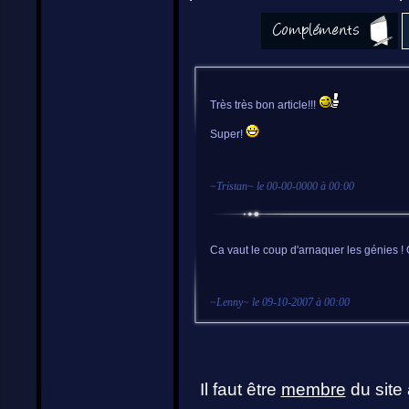
Très très bon article!!!
Super!
~
Tristan
~ le
00-00-0000 à 00:00
Ca vaut le coup d'arnaquer les génies ! 
~
Lenny
~ le
09-10-2007 à 00:00
Il faut être
membre
du site 