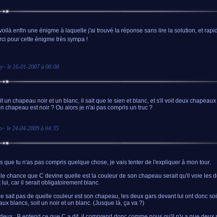
voilà enfin une énigme à laquelle j'ai trouvé la réponse sans lire la solution, et rap
ci pour cette énigme très sympa !
y
~ le
16-01-2007 à 00:00
it un chapeau noir et un blanc, il sait que le sien et blanc, et s'il voit deux chapeaux 
n chapeau est noir ? Ou alors je n'ai pas compris un truc ?
o
~ le
24-04-2009 à 04:35
is que tu n'as pas compris quelque chose, je vais tenter de l'expliquer à mon tour.
le chance que C devine quelle est la couleur de son chapeau serait qu'il voie les 
lui, car il serait obligatoirement blanc.
ne sait pas de quelle couleur est son chapeau, les deux gars devant lui ont donc so
ux blancs, soit un noir et un blanc. (Jusque là, ça va ?)
deux : B entend ce que C a dit, il comprend donc comme nous qu'il n'y a que deux s