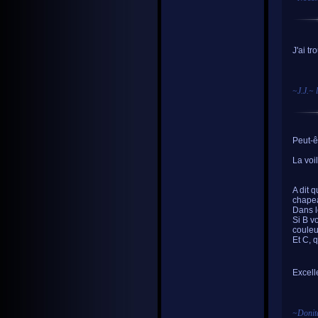
J'ai t
~
J.J.
~ 
Peut-ê
La voi
A dit q
chapea
Dans l
Si B vo
couleu
Et C, 
Excell
~
Donit