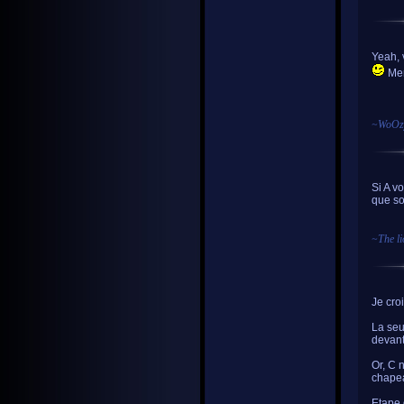
Yeah, 
Mer
~
WoOz
Si A vo
que so
~
The li
Je cro
La seu
devant 
Or, C 
chapea
Etape 