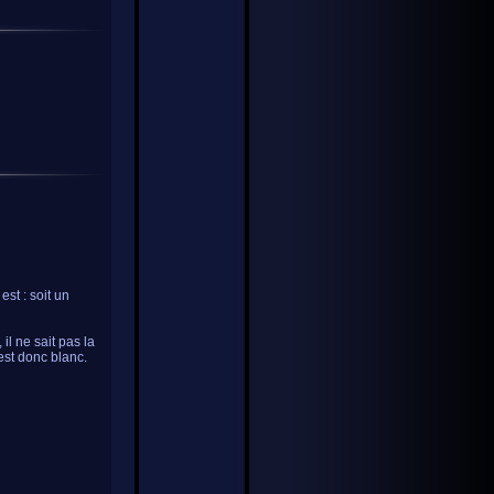
est : soit un
il ne sait pas la
est donc blanc.