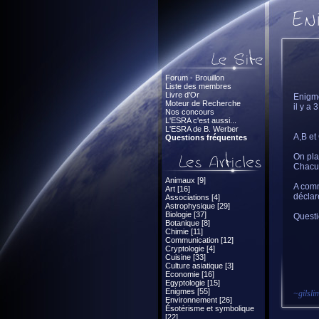
Forum - Brouillon
Liste des membres
Livre d'Or
Enigme
Moteur de Recherche
il y a
Nos concours
L'ESRA c'est aussi...
L'ESRA de B. Werber
A,B et 
Questions fréquentes
On pl
Chacun
Animaux [9]
A comm
Art [16]
déclar
Associations [4]
Astrophysique [29]
Biologie [37]
Questi
Botanique [8]
Chimie [11]
Communication [12]
Cryptologie [4]
Cuisine [33]
Culture asiatique [3]
Economie [16]
Egyptologie [15]
Enigmes [55]
~
gilsli
Environnement [26]
Ésotérisme et symbolique
[22]