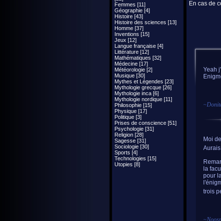
En cas de co
Femmes [11]
Géographie [4]
Histoire [43]
Histoire des sciences [13]
Homme [37]
Inventions [15]
Jeux [12]
Langue française [4]
Littérature [12]
Mathématiques [32]
Médecine [17]
Yeah j'
Météorologie [2]
Musique [30]
Enigme
Mythes et Légendes [23]
Mythologie grecque [26]
Mythologie inca [6]
Mythologie nordique [11]
~
Donit
Philosophie [15]
Physique [17]
Politique [3]
Prises de conscience [51]
Psychologie [31]
Religion [28]
Moi d
Sagesse [31]
Sociologie [30]
Aurais
Sports [4]
Technologies [15]
Remarq
Utopies [8]
la fac
pour l
l'énig
trois 
~
Noosn