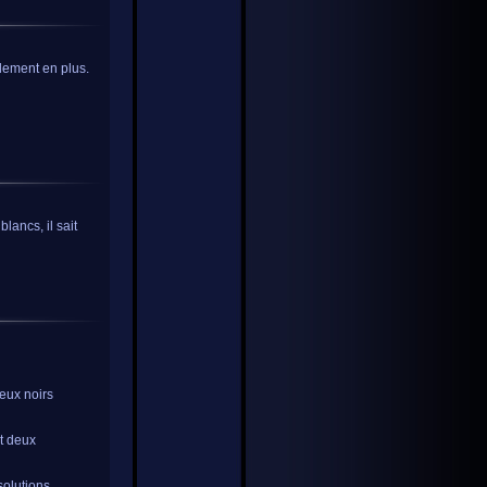
idement en plus.
blancs, il sait
deux noirs
it deux
olutions,