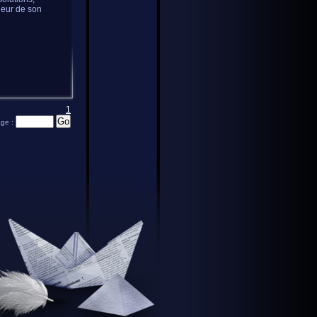
uleur de son
1
age :