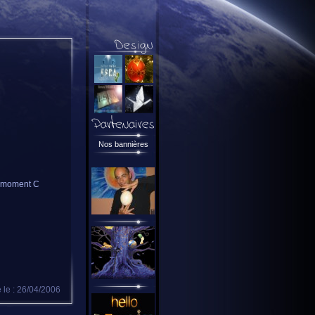
Nos bannières
e moment C
 le : 26/04/2006