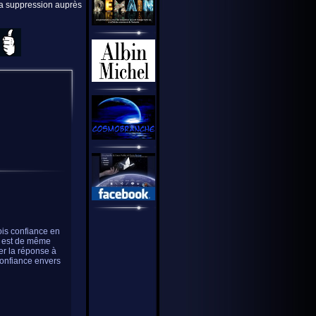
 la suppression auprès
rois confiance en
en est de même
er la réponse à
confiance envers