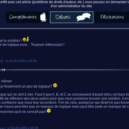
nflit avec cet article (problème de droits d'auteur, etc.) vous pouvez en demander
d'un administrateur du site.
ai la solution !
 de logique pure... Toujours intéressant !
ab
~ le
00-00-0000 à 00:00
e même!
 je finalement un peu de logique?
ue qui ne sert à rien: Faut il que A, B, et C se connaissent d'avant et/ou ont tous t
ulté de réflexion des deux autres pour que nous puissions trouver une solution. Il 
a confiance que nous leur accordons. Fort de cela, quelqu'un qui dirait ne pas trouv
me n'aura peut être pas un manque de logique mais peut être juste un manque de 
personnes qu'il ne connaît pas!
ote
~ le
00-00-0000 à 00:00