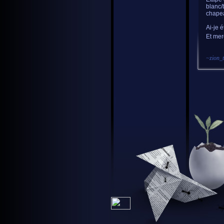
blanc/
chapea
Ai-je é
Et mer
~
zion_