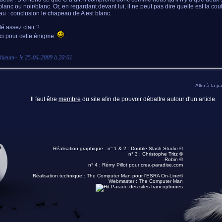
blanc ou noir/blanc. Or, en regardant devant lui, il ne peut pas dire quelle est la co
u : conclusion le chapeau de A est blanc.
té assez clair ?
ci pour cette énigme.
thieum
~ le
25-04-2009 à 20:01
Aller à la p
Il faut être
membre
du site afin de pouvoir débattre autour d'un article.
Réalisation graphique : n° 1 & 2 :
Double Slash Studio ©
n° 3 :
Christophe Tritz ©
Robin ©
n° 4 :
Rémy Pillot
pour crea-paradise.com
Réalisation technique :
The Computer Man pour l'ESRA On-Line©
Webmaster :
The Computer Man