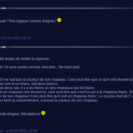
rouvé ! Très logique comme énigme !
le
00-00-0000 à 00:00
tre temps de mettre la réponse...
là ! Si vous voulez encore chercher... Ne lisez pas!
u'il ne sait pas la couleur de son chapeau. Cela veut dire que ce qu'il voit devant lui 
u noir et un blanc, soit deux blancs.
es deux cas, il y a au moins un des chapeaux qui est blanc.
it un chapeau noir devant lui, cela veut dire que c'est lui qui a le chapeau blanc. Or, 
r de son chapeau! Cela veut dire qu'il voit un chapeau blanc. Le couvre-chef de C 
qui tient ce raisonnement, a trouvé la couleur de son chapeau.
ente énigme, félicitations!
ab
~ le
00-00-0000 à 00:00