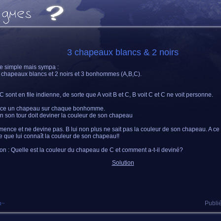
3 chapeaux blancs & 2 noirs
 simple mais sympa :
 3 chapeaux blancs et 2 noirs et 3 bonhommes (A,B,C).
C sont en file indienne, de sorte que A voit B et C, B voit C et C ne voit personne.
ace un chapeau sur chaque bonhomme.
 son tour doit deviner la couleur de son chapeau
ence et ne devine pas. B lui non plus ne sait pas la couleur de son chapeau. A c
e que lui connaît la couleur de son chapeau!!
on : Quelle est la couleur du chapeau de C et comment a-t-il deviné?
Solution
m
~
Publié