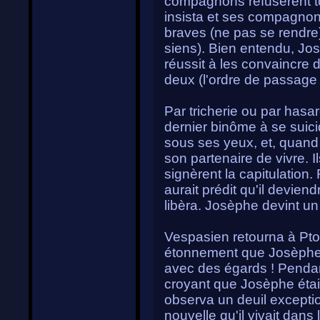
compagnons refusèrent to
insista et ses compagnons
braves (ne pas se rendre)
siens). Bien entendu, Josè
réussit à les convaincre
deux (l'ordre de passage 
Par tricherie ou par hasar
dernier binôme à se suic
sous ses yeux, et, quand a
son partenaire de vivre. 
signèrent la capitulation.
aurait prédit qu'il devien
libèra. Josèphe devint 
Vespasien retourna à Ptol
étonnement que Josèphe a
avec des égards ! Pendan
croyant que Josèphe était
observa un deuil exceptio
nouvelle qu'il vivait da