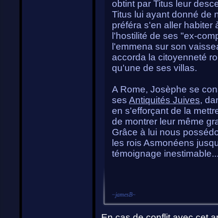
obtint par Titus leur desc
Titus lui ayant donné de
préféra s'en aller habite
l'hostilité de ses "ex-comp
l'emmena sur son vaisseau
accorda la citoyenneté r
qu'une de ses villas.
A Rome, Josèphe se cons
ses
Antiquités Juives
, da
en s'efforçant de la mettr
de montrer leur même gra
Grâce à lui nous possédo
les rois Asmonéens jusqu'
témoignage inestimable...
~
jamesB
~
En cas de conflit avec cet ar