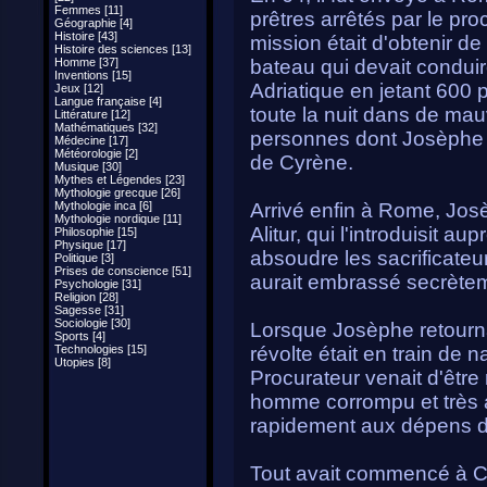
Femmes [11]
prêtres arrêtés par le pr
Géographie [4]
Histoire [43]
mission était d'obtenir de
Histoire des sciences [13]
Homme [37]
bateau qui devait condui
Inventions [15]
Adriatique en jetant 600 
Jeux [12]
Langue française [4]
toute la nuit dans de mau
Littérature [12]
Mathématiques [32]
personnes dont Josèphe f
Médecine [17]
Météorologie [2]
de Cyrène.
Musique [30]
Mythes et Légendes [23]
Mythologie grecque [26]
Mythologie inca [6]
Arrivé enfin à Rome, Jo
Mythologie nordique [11]
Alitur, qui l'introduisit au
Philosophie [15]
Physique [17]
absoudre les sacrificateurs
Politique [3]
Prises de conscience [51]
aurait embrassé secrèteme
Psychologie [31]
Religion [28]
Sagesse [31]
Sociologie [30]
Lorsque Josèphe retourna
Sports [4]
Technologies [15]
révolte était en train de 
Utopies [8]
Procurateur venait d'êt
homme corrompu et très av
rapidement aux dépens de
Tout avait commencé à 