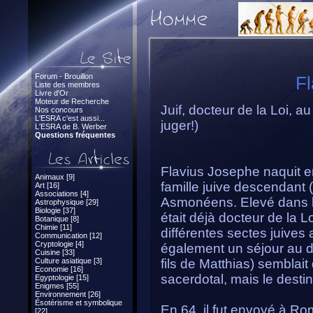
Forum - Brouillon
Fl
Liste des membres
Livre d'Or
Moteur de Recherche
Juif, docteur de la Loi, au
Nos concours
L'ESRA c'est aussi...
juger!)
L'ESRA de B. Werber
Questions fréquentes
Flavius Josephe naquit e
Animaux [9]
famille juive descendant 
Art [16]
Associations [4]
Asmonéens. Elevé dans la 
Astrophysique [29]
Biologie [37]
était déjà docteur de la L
Botanique [8]
Chimie [11]
différentes sectes juives 
Communication [12]
Cryptologie [4]
également un séjour au d
Cuisine [33]
Culture asiatique [3]
fils de Matthias) semblait
Economie [16]
sacerdotal, mais le desti
Egyptologie [15]
Enigmes [55]
Environnement [26]
Ésotérisme et symbolique
En 64, il fut envoyé à 
[22]