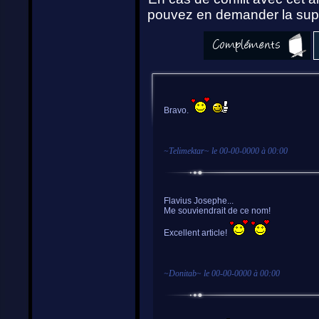
pouvez en demander la supp
Bravo.
~
Telimektar
~ le
00-00-0000 à 00:00
Flavius Josephe...
Me souviendrait de ce nom!
Excellent article!
~
Donitab
~ le
00-00-0000 à 00:00