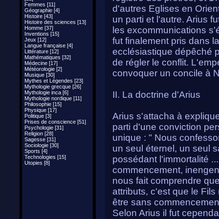
Femmes [11]
d'autres Eglises en Orie
Géographie [4]
Histoire [43]
un parti et l'autre. Arius
Histoire des sciences [13]
Homme [37]
les excommunications s'éc
Inventions [15]
fut finalement pris dans la
Jeux [12]
Langue française [4]
ecclésiastique dépêché p
Littérature [12]
Mathématiques [32]
de régler le conflit. L'em
Médecine [17]
Météorologie [2]
convoquer un concile à N
Musique [30]
Mythes et Légendes [23]
Mythologie grecque [26]
Mythologie inca [6]
II. La doctrine d'Arius
Mythologie nordique [11]
Philosophie [15]
Physique [17]
Arius s'attacha à expliquer
Politique [3]
Prises de conscience [51]
parti d'une conviction per
Psychologie [31]
Religion [28]
unique : " Nous confesso
Sagesse [31]
Sociologie [30]
un seul éternel, un seul s
Sports [4]
Technologies [15]
possédant l'immortalité ..
Utopies [8]
commencement, inengendr
nous fait comprendre que 
attributs, c'est que le Fi
être sans commencement, i
Selon Arius il fut cepend