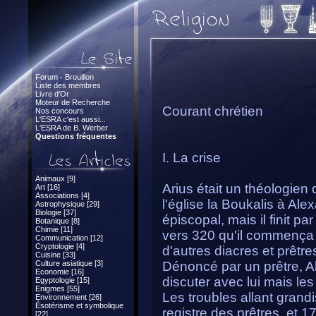
Forum - Brouillon
Liste des membres
Livre d'Or
Moteur de Recherche
Courant chrétien
Nos concours
L'ESRA c'est aussi...
L'ESRA de B. Werber
Questions fréquentes
I. La crise
Animaux [9]
Arius était un théologien 
Art [16]
Associations [4]
l'église la Boukalis à Alex
Astrophysique [29]
Biologie [37]
épiscopal, mais il finit p
Botanique [8]
Chimie [11]
vers 320 qu'il commença 
Communication [12]
Cryptologie [4]
d'autres diacres et prêtr
Cuisine [33]
Culture asiatique [3]
Dénoncé par un prêtre, Al
Economie [16]
discuter avec lui mais les
Egyptologie [15]
Enigmes [55]
Les troubles allant grand
Environnement [26]
Ésotérisme et symbolique
registre des prêtres, et 1
[22]