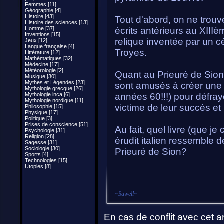
Femmes [11]
Géographie [4]
Histoire [43]
Tout d'abord, on ne trou
Histoire des sciences [13]
Homme [37]
écrits antérieurs au XIIIèm
Inventions [15]
relique inventée par un c
Jeux [12]
Langue française [4]
Troyes.
Littérature [12]
Mathématiques [32]
Médecine [17]
Météorologie [2]
Quant au Prieuré de Sion,
Musique [30]
Mythes et Légendes [23]
sont amusés à créer une
Mythologie grecque [26]
Mythologie inca [6]
années 60!!!) pour défraye
Mythologie nordique [11]
victime de leur succès e
Philosophie [15]
Physique [17]
Politique [3]
Prises de conscience [51]
Au fait, quel livre (que je
Psychologie [31]
Religion [28]
érudit italien ressemble d
Sagesse [31]
Sociologie [30]
Prieuré de Sion?
Sports [4]
Technologies [15]
Utopies [8]
~
Sawell
~
En cas de conflit avec cet ar