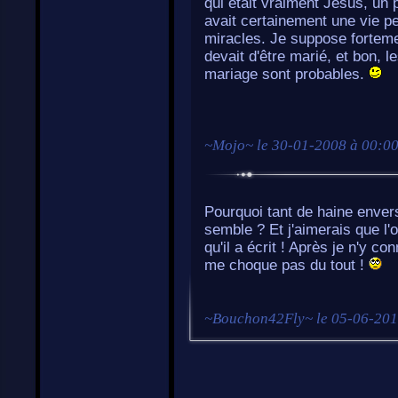
qui était vraiment Jésus, un p
avait certainement une vie p
miracles. Je suppose fortem
devait d'être marié, et bon, 
mariage sont probables.
~
Mojo
~ le
30-01-2008 à 00:0
Pourquoi tant de haine enve
semble ? Et j'aimerais que l
qu'il a écrit ! Après je n'y c
me choque pas du tout !
~
Bouchon42Fly
~ le
05-06-201