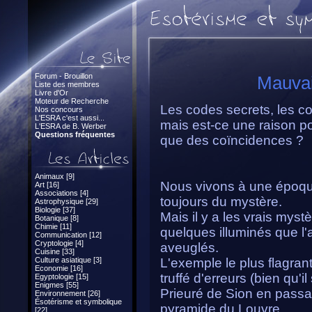
Forum - Brouillon
Mauvai
Liste des membres
Livre d'Or
Moteur de Recherche
Les codes secrets, les con
Nos concours
L'ESRA c'est aussi...
mais est-ce une raison po
L'ESRA de B. Werber
Questions fréquentes
que des coïncidences ?
Animaux [9]
Nous vivons à une époqu
Art [16]
Associations [4]
toujours du mystère.
Astrophysique [29]
Biologie [37]
Mais il y a les vrais myst
Botanique [8]
Chimie [11]
quelques illuminés que l
Communication [12]
Cryptologie [4]
aveuglés.
Cuisine [33]
Culture asiatique [3]
L'exemple le plus flagrant
Economie [16]
truffé d'erreurs (bien qu'i
Egyptologie [15]
Enigmes [55]
Prieuré de Sion en passa
Environnement [26]
Ésotérisme et symbolique
pyramide du Louvre.
[22]