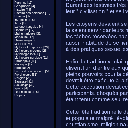
Femmes [11]
Durant ces festivités trè
Géographie [4]
Histoire [43]
leur " civilisation " et se 
Histoire des sciences [13]
Homme [37]
Inventions [15]
Les citoyens devaient se 
Jeux [12]
Langue française [4]
faisaient servir par leurs 
Littérature [12]
Mathématiques [32]
les tâches réservées habit
Médecine [17]
Météorologie [2]
aussi l'habitude de se li
Musique [30]
Mythes et Légendes [23]
à des pratiques sexuelle
Mythologie grecque [26]
Mythologie inca [6]
Mythologie nordique [11]
Enfin, la tradition voulai
Philosophie [15]
Physique [17]
élisent l'un d'entre eux qu
Politique [3]
Prises de conscience [51]
pleins pouvoirs pour la pér
Psychologie [31]
Religion [28]
devrait être exécuté à la f
Sagesse [31]
Sociologie [30]
Cette exécution devait c
Sports [4]
Technologies [15]
participants, choqués par 
Utopies [8]
étant tenu comme seul re
Cette fête traditionnelle 
et populaire malgré l'évol
christianisme, religion na