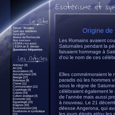
Forum - Brouillon
Origine de
Liste des membres
Livre d'Or
Moteur de Recherche
Les Romains avaient cout
Nos concours
L'ESRA c'est aussi...
Saturnales pendant la pér
L'ESRA de B. Werber
Questions fréquentes
faisaient hommage à Satur
d'où le nom de ces célébr
Animaux [9]
Art [16]
Associations [4]
Elles commémoraient le re
Astrophysique [29]
Biologie [37]
paradis où les hommes viv
Botanique [8]
Chimie [11]
sous le règne de Saturne, 
Communication [12]
Cryptologie [4]
célébraient également le 
Cuisine [33]
Culture asiatique [3]
de l'année mais aussi pro
Economie [16]
à nouveau. Le 21 décembre
Egyptologie [15]
Enigmes [55]
déesse Angerona, qui avai
Environnement [26]
Ésotérisme et symbolique
les jours étroits et/ou le
[22]