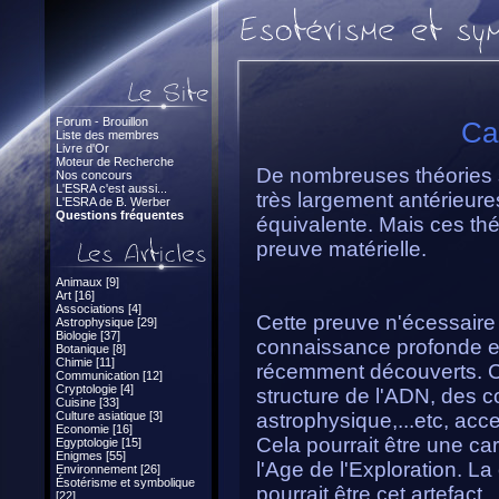
Forum - Brouillon
Car
Liste des membres
Livre d'Or
Moteur de Recherche
De nombreuses théories sp
Nos concours
L'ESRA c'est aussi...
très largement antérieur
L'ESRA de B. Werber
Questions fréquentes
équivalente. Mais ces th
preuve matérielle.
Animaux [9]
Art [16]
Associations [4]
Cette preuve n'écessaire 
Astrophysique [29]
Biologie [37]
connaissance profonde et 
Botanique [8]
Chimie [11]
récemment découverts. Cel
Communication [12]
Cryptologie [4]
structure de l'ADN, des 
Cuisine [33]
Culture asiatique [3]
astrophysique,...etc, ac
Economie [16]
Cela pourrait être une ca
Egyptologie [15]
Enigmes [55]
l'Age de l'Exploration. La
Environnement [26]
Ésotérisme et symbolique
pourrait être cet artefact.
[22]