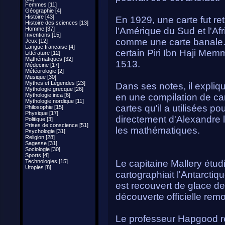
Femmes [11]
Géographie [4]
Histoire [43]
En 1929, une carte fut re
Histoire des sciences [13]
Homme [37]
l'Amérique du Sud et l'Af
Inventions [15]
comme une carte banale. 
Jeux [12]
Langue française [4]
certain Piri Ibn Haji Mem
Littérature [12]
Mathématiques [32]
1513.
Médecine [17]
Météorologie [2]
Musique [30]
Mythes et Légendes [23]
Dans ses notes, il expliq
Mythologie grecque [26]
Mythologie inca [6]
en une compilation de cart
Mythologie nordique [11]
cartes qu'il a utilisées p
Philosophie [15]
Physique [17]
directement d'Alexandre l
Politique [3]
Prises de conscience [51]
les mathématiques.
Psychologie [31]
Religion [28]
Sagesse [31]
Sociologie [30]
Sports [4]
Technologies [15]
Le capitaine Mallery étudia
Utopies [8]
cartographiait l'Antarctiq
est recouvert de glace d
découverte officielle rem
Le professeur Hapgood reç