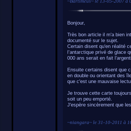
~
Bartiméus
~ le
13-05-2007 à 
Bonjour,
Très bon article il m'a bien 
documenté sur le sujet.
Certain disent qu'en réalité c
l’antarctique privé de glace q
000 ans serait en fait l'argen
Ensuite certains disent que c
en double ou orientant des î
que c'est une mauvaise lectu
Je trouve cette carte toujou
soit un peu emporté.
J'espère sincèrement que les
~
niangara
~ le
31-10-2011 à 1