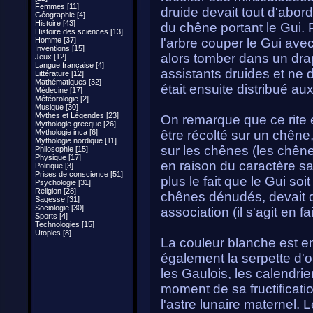
Femmes [11]
druide devait tout d'abor
Géographie [4]
Histoire [43]
du chêne portant le Gui. P
Histoire des sciences [13]
Homme [37]
l'arbre couper le Gui ave
Inventions [15]
alors tomber dans un dra
Jeux [12]
Langue française [4]
assistants druides et ne 
Littérature [12]
Mathématiques [32]
était ensuite distribué au
Médecine [17]
Météorologie [2]
Musique [30]
Mythes et Légendes [23]
On remarque que ce rite es
Mythologie grecque [26]
Mythologie inca [6]
être récolté sur un chêne
Mythologie nordique [11]
sur les chênes (les chênes
Philosophie [15]
Physique [17]
en raison du caractère sa
Politique [3]
Prises de conscience [51]
plus le fait que le Gui soi
Psychologie [31]
Religion [28]
chênes dénudés, devait d
Sagesse [31]
Sociologie [30]
association (il s'agit en fa
Sports [4]
Technologies [15]
Utopies [8]
La couleur blanche est en
également la serpette d'o
les Gaulois, les calendrier
moment de sa fructificati
l'astre lunaire maternel. 