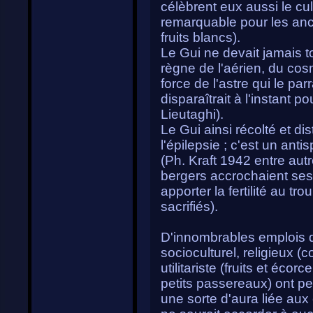
célèbrent eux aussi le cul
remarquable pour les anci
fruits blancs).
Le Gui ne devait jamais t
règne de l'aérien, du cosmi
force de l'astre qui le par
disparaîtrait à l'instant 
Lieutaghi).
Le Gui ainsi récolté et di
l'épilepsie ; c'est un ant
(Ph. Kraft 1942 entre aut
bergers accrochaient ses
apporter la fertilité au 
sacrifiés).
D'innombrables emplois d
socioculturel, religieux (
utilitariste (fruits et écor
petits passereaux) ont pe
une sorte d'aura liée aux