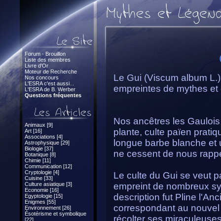
Forum - Brouillon
Liste des membres
Livre d'Or
Moteur de Recherche
Le Gui (Viscum album L.) f
Nos concours
L'ESRA c'est aussi...
empreintes de mythes et
L'ESRA de B. Werber
Questions fréquentes
Nos ancêtres les Gaulois v
Animaux [9]
plante, culte païen prati
Art [16]
Associations [4]
longue barbe blanche et u
Astrophysique [29]
Biologie [37]
ne cessent de nous rappe
Botanique [8]
Chimie [11]
Communication [12]
Cryptologie [4]
Le culte du Gui se veut 
Cuisine [33]
Culture asiatique [3]
empreint de nombreux sym
Economie [16]
description fut Pline l'Anc
Egyptologie [15]
Enigmes [55]
correspondant au nouvel 
Environnement [26]
Ésotérisme et symbolique
récolter ses miraculeuses 
[22]