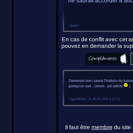
ne saurait accorder à auc
~
kosm
~
En cas de conflit avec cet ar
pouvez en demander la supp
J'aimerais bien savoir l'histoire du baise
quelqu'un sait... (sinon : joli article
)
~
jigorokano
~ le
28-02-2011 à 12:42
Il faut être
membre
du site 