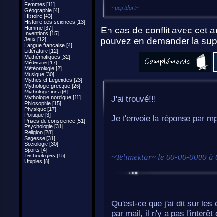
Femmes [11]
~
pepitdort
~
Géographie [4]
Histoire [43]
Histoire des sciences [13]
Homme [37]
En cas de conflit avec cet ar
Inventions [15]
pouvez en demander la supp
Jeux [12]
Langue française [4]
Littérature [12]
Mathématiques [32]
Médecine [17]
Météorologie [2]
Musique [30]
Mythes et Légendes [23]
Mythologie grecque [26]
Mythologie inca [6]
Mythologie nordique [11]
J'ai trouvé!!!
Philosophie [15]
Physique [17]
Politique [3]
Je t'envoie la réponse par m
Prises de conscience [51]
Psychologie [31]
Religion [28]
Sagesse [31]
Sociologie [30]
Sports [4]
Technologies [15]
~
Telimektar
~ le
00-00-0000 à 
Utopies [8]
Qu'est-ce que j'ai dit sur le
par mail, il n'y a pas l'intérê