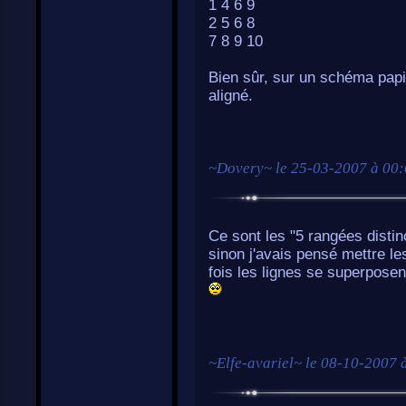
1 4 6 9
2 5 6 8
7 8 9 10
Bien sûr, sur un schéma papier
aligné.
~
Dovery
~ le
25-03-2007 à 00
Ce sont les "5 rangées distin
sinon j'avais pensé mettre l
fois les lignes se superposen
~
Elfe-avariel
~ le
08-10-2007 