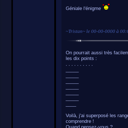
Géniale l'énigme
~
Tristan
~ le
00-00-0000 à 00:
On pourrait aussi très facile
les dix points :
. . . . . . . . . .
_____
_____
_____
_____
_____
_____
____
Voilà, j'ai superposé les rang
comprendre !
Quand pensez-vous ?