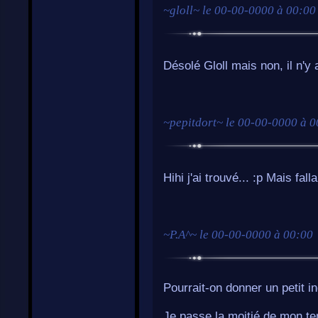
~
gloll
~ le
00-00-0000 à 00:00
Désolé Gloll mais non, il n'y
~
pepitdort
~ le
00-00-0000 à 0
Hihi j'ai trouvé... :p Mais fall
~
P.A^
~ le
00-00-0000 à 00:00
Pourrait-on donner un petit i
Je passe la moitié de mon t