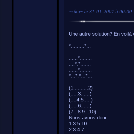
~
riku
~ le
31-01-2007 à 00:00
Une autre solution? En voilà 
*.........*...
......*........
....*.*.......
......*........
*...*.*...*...
(1..........2)
(.....3......)
(....4.5.....)
(.....6......)
(7...8 9...10)
Nous avons donc:
1 3 5 10
2 3 4 7