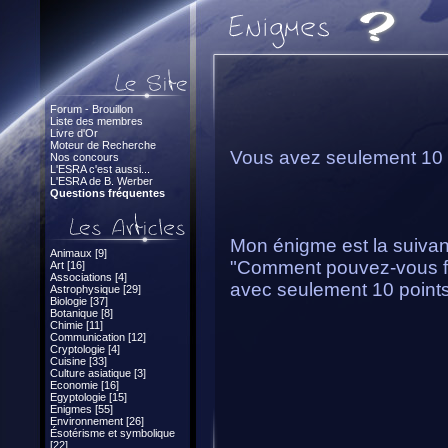
Forum - Brouillon
Liste des membres
Livre d'Or
Moteur de Recherche
Vous avez seulement 10 
Nos concours
L'ESRA c'est aussi...
L'ESRA de B. Werber
Questions fréquentes
Mon énigme est la suivan
Animaux [9]
"Comment pouvez-vous fai
Art [16]
Associations [4]
avec seulement 10 point
Astrophysique [29]
Biologie [37]
Botanique [8]
Chimie [11]
Communication [12]
Cryptologie [4]
Cuisine [33]
Culture asiatique [3]
Economie [16]
Egyptologie [15]
Enigmes [55]
Environnement [26]
Ésotérisme et symbolique
[22]