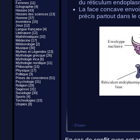
du réticulum endoplasm
Femmes [11]
Géographie [4]
La face concave envoie
Histoire [43]
Histoire des sciences [13]
précis partout dans le 
Homme [37]
Inventions [15]
Jeux [12]
Langue française [4]
Littérature [12]
Mathématiques [32]
Médecine [17]
Météorologie [2]
Musique [30]
Mythes et Légendes [23]
Mythologie grecque [26]
Mythologie inca [6]
Mythologie nordique [11]
Philosophie [15]
Physique [17]
Politique [3]
Prises de conscience [51]
Psychologie [31]
Religion [28]
Sagesse [31]
Sociologie [30]
Sports [4]
Technologies [15]
Utopies [8]
~
Tristan
~
En cas de conflit avec cet ar