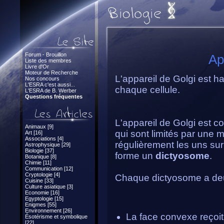
Forum - Brouillon
Ap
Liste des membres
Livre d'Or
Moteur de Recherche
L'appareil de Golgi est h
Nos concours
L'ESRA c'est aussi...
chaque cellule.
L'ESRA de B. Werber
Questions fréquentes
L'appareil de Golgi est co
Animaux [9]
qui sont limités par une 
Art [16]
Associations [4]
régulièrement les uns su
Astrophysique [29]
Biologie [37]
forme un
dictyosome
.
Botanique [8]
Chimie [11]
Communication [12]
Cryptologie [4]
Chaque dictyosome a deux
Cuisine [33]
Culture asiatique [3]
Economie [16]
Egyptologie [15]
Enigmes [55]
Environnement [26]
La face convexe reçoit
Ésotérisme et symbolique
[22]