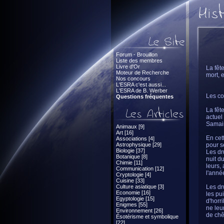
Forum - Brouillon
Liste des membres
Livre d'Or
La fêt
Moteur de Recherche
mort, 
Nos concours
L'ESRA c'est aussi...
L'ESRA de B. Werber
Les co
Questions fréquentes
La fête
actuel 
Samain 
Animaux [9]
Art [16]
En cet
Associations [4]
Astrophysique [29]
pour s
Biologie [37]
Les dr
Botanique [8]
nuit d
Chimie [11]
leurs,
Communication [12]
l'année
Cryptologie [4]
Cuisine [33]
Culture asiatique [3]
Les dr
Economie [16]
les pu
Egyptologie [15]
d'horr
Enigmes [55]
ne leu
Environnement [26]
de chê
Ésotérisme et symbolique
[22]