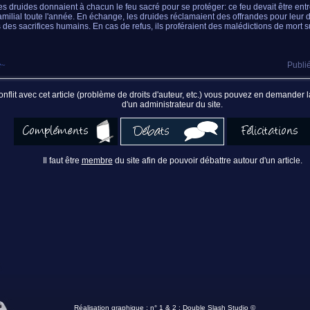
les druides donnaient à chacun le feu sacré pour se protéger: ce feu devait être en
 familial toute l'année. En échange, les druides réclamaient des offrandes pour leur 
s des sacrifices humains. En cas de refus, ils proféraient des malédictions de mort s
e
~
Publié
nflit avec cet article (problème de droits d'auteur, etc.) vous pouvez en demander
d'un administrateur du site.
Il faut être
membre
du site afin de pouvoir débattre autour d'un article.
Réalisation graphique : n° 1 & 2 :
Double Slash Studio ©