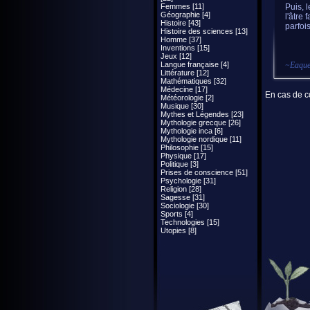
Femmes [11]
Puis, 
Géographie [4]
l'âtre
Histoire [43]
parfoi
Histoire des sciences [13]
Homme [37]
Inventions [15]
Jeux [12]
Langue française [4]
~
Eaqu
Littérature [12]
Mathématiques [32]
Médecine [17]
En cas de co
Météorologie [2]
Musique [30]
Mythes et Légendes [23]
Mythologie grecque [26]
Mythologie inca [6]
Mythologie nordique [11]
Philosophie [15]
Physique [17]
Politique [3]
Prises de conscience [51]
Psychologie [31]
Religion [28]
Sagesse [31]
Sociologie [30]
Sports [4]
Technologies [15]
Utopies [8]