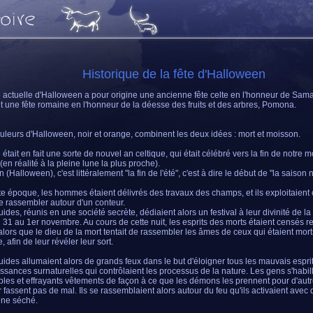
Historique de la fête d'Halloween
e actuelle d'Halloween a pour origine une ancienne fête celte en l'honneur de Sama
et une fête romaine en l'honneur de la déesse des fruits et des arbres, Pomona.
uleurs d'Halloween, noir et orange, combinent les deux idées : mort et moisson.
 était en fait une sorte de nouvel an celtique, qui était célébré vers la fin de notre 
(en réalité à la pleine lune la plus proche).
(Halloween), c'est littéralement "la fin de l'été", c'est à dire le début de "la saison n
te époque, les hommes étaient délivrés des travaux des champs, et ils exploitaient 
e rassembler autour d'un conteur.
uides, réunis en une société secrète, dédiaient alors un festival à leur divinité de la
u 31 au 1er novembre. Au cours de cette nuit, les esprits des morts étaient censés r
 alors que le dieu de la mort tentait de rassembler les âmes de ceux qui étaient mor
, afin de leur révéler leur sort.
uides allumaient alors de grands feux dans le but d'éloigner tous les mauvais esprit
issances surnaturelles qui contrôlaient les processus de la nature. Les gens s'habil
ibles et effrayants vêtements de façon à ce que les démons les prennent pour d'au
r fassent pas de mal. Ils se rassemblaient alors autour du feu qu'ils activaient ave
ne séché.