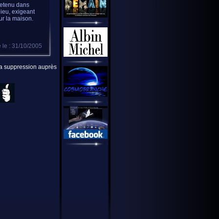
tretenu dans
dieu, exigeant
ur la maison.
 le : 31/10/2005
 la suppression auprès