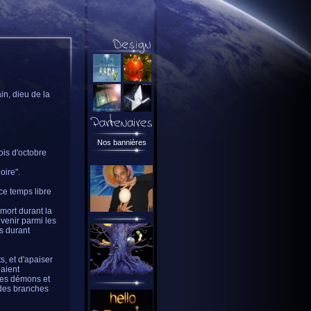
in, dieu de la
Nos bannières
mois d'octobre
oire".
ce temps libre
 mort durant la
evenir parmi les
ts durant
s, et d'apaiser
laient
tres démons et
c des branches