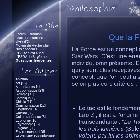
Forum - Brouillon
Que la F
Liste des membres
Livre d'Or
Moteur de Recherche
La Force est un concept
Nos concours
L'ESRA c'est aussi...
Star Wars. C’est une éne
L'ESRA de B. Werber
Questions fréquentes
individu, omniprésente. 
qui y sont plus réceptive
concept, que l’on peut a
Animaux [9]
selon plusieurs critères ;
Art [16]
Associations [4]
Astrophysique [29]
Biologie [37]
Botanique [8]
Chimie [11]
Communication [12]
Le tao est le fondement
Cryptologie [4]
Cuisine [33]
Lao Zi, il est à l’origine
Culture asiatique [3]
Economie [16]
transcendantal.
"Le Tao
Egyptologie [15]
les trois lumières
(Solei
Enigmes [55]
Environnement [26]
volent, par lui les abî
Ésotérisme et symbolique
[22]