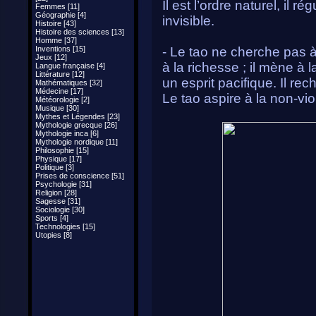
Il est l’ordre naturel, il 
Femmes [11]
Géographie [4]
invisible.
Histoire [43]
Histoire des sciences [13]
Homme [37]
Inventions [15]
- Le tao ne cherche pas à 
Jeux [12]
à la richesse ; il mène à 
Langue française [4]
Littérature [12]
un esprit pacifique. Il rec
Mathématiques [32]
Médecine [17]
Le tao aspire à la non-vi
Météorologie [2]
Musique [30]
Mythes et Légendes [23]
Mythologie grecque [26]
Mythologie inca [6]
Mythologie nordique [11]
Philosophie [15]
Physique [17]
Politique [3]
Prises de conscience [51]
Psychologie [31]
Religion [28]
Sagesse [31]
Sociologie [30]
Sports [4]
Technologies [15]
Utopies [8]