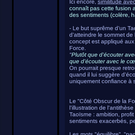
Ici encore,
similitude ave
connaît pas cette fusion a
des sentiments (colère, ha
- Le but suprême d’un Taoï
d’atteindre le sommet de l
concept est appliqué aux
Force.
"
Plutôt que d’écouter avec
que d’écouter avec le cœu
On pourrait presque retr
quand il lui suggère d’éco
uniquement confiance à 
Le "Côté Obscur de la F
l’illustration de l’antithè
Taoïsme : ambition, profit
sentiments exacerbés, pe
Les mots "équilibre", "pa