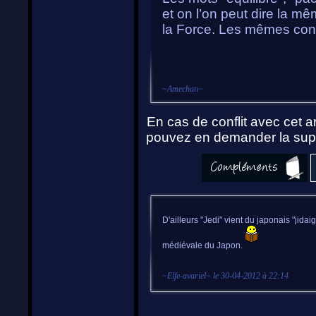
et on l’on peut dire la m
la Force. Les mêmes conc
~
Amechan
~
En cas de conflit avec cet ar
pouvez en demander la supp
D'ailleurs "Jedi" vient du japonais "jida
médiévale du Japon.
~
Elfe-avariel
~ le
30-04-2012 à 22:14