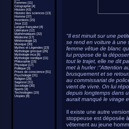
Femmes [11]
Géographie [4]
Histoire [43]
Histoire des sciences [13]
Homme [37]
Inventions [15]
Jeux [12]
Langue française [4]
Littérature [12]
Mathématiques [32]
"Il est minuit sur une p
Médecine [17]
Météorologie [2]
se rend en voiture à une 
Musique [30]
femme vêtue de blanc qui f
Mythes et Légendes [23]
Mythologie grecque [26]
lui propose de la déposer
Mythologie inca [6]
Mythologie nordique [11]
tout le trajet, elle ne di
Philosophie [15]
Physique [17]
met à hurler :"Attention 
Politique [3]
Prises de conscience [51]
brusquement et se retourn
Psychologie [31]
Religion [28]
au commissariat de police
Sagesse [31]
vient de vivre. On lui ré
Sociologie [30]
Sports [4]
depuis longtemps dans un
Technologies [15]
Utopies [8]
aurait manqué le virage e
Il existe une autre versio
stoppeuse est déposée à
vêtement au jeune homme