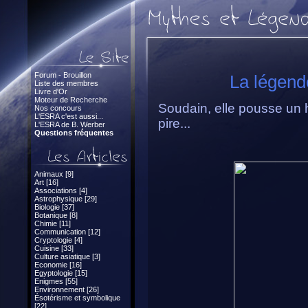
Forum - Brouillon
La légend
Liste des membres
Livre d'Or
Moteur de Recherche
Soudain, elle pousse un h
Nos concours
L'ESRA c'est aussi...
pire...
L'ESRA de B. Werber
Questions fréquentes
Animaux [9]
Art [16]
Associations [4]
Astrophysique [29]
Biologie [37]
Botanique [8]
Chimie [11]
Communication [12]
Cryptologie [4]
Cuisine [33]
Culture asiatique [3]
Economie [16]
Egyptologie [15]
Enigmes [55]
Environnement [26]
Ésotérisme et symbolique
[22]