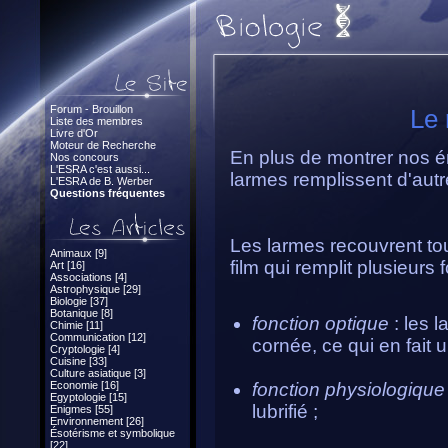
Forum - Brouillon
Le 
Liste des membres
Livre d'Or
Moteur de Recherche
En plus de montrer nos é
Nos concours
L'ESRA c'est aussi...
larmes remplissent d'autr
L'ESRA de B. Werber
Questions fréquentes
Les larmes recouvrent tou
Animaux [9]
film qui remplit plusieurs 
Art [16]
Associations [4]
Astrophysique [29]
Biologie [37]
Botanique [8]
fonction optique
: les 
Chimie [11]
Communication [12]
cornée, ce qui en fait u
Cryptologie [4]
Cuisine [33]
Culture asiatique [3]
Economie [16]
fonction physiologiqu
Egyptologie [15]
lubrifié ;
Enigmes [55]
Environnement [26]
Ésotérisme et symbolique
[22]