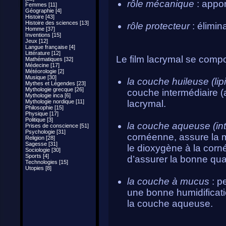
rôle mécanique
: appor
Femmes [11]
Géographie [4]
Histoire [43]
Histoire des sciences [13]
rôle protecteur
: élimin
Homme [37]
Inventions [15]
Jeux [12]
Langue française [4]
Littérature [12]
Le film lacrymal se compo
Mathématiques [32]
Médecine [17]
Météorologie [2]
Musique [30]
la couche huileuse (lip
Mythes et Légendes [23]
Mythologie grecque [26]
couche intermédiaire (a
Mythologie inca [6]
Mythologie nordique [11]
lacrymal.
Philosophie [15]
Physique [17]
Politique [3]
la couche aqueuse (in
Prises de conscience [51]
Psychologie [31]
cornéenne, assure la m
Religion [28]
Sagesse [31]
le dioxygène à la corné
Sociologie [30]
Sports [4]
d’assurer la bonne qual
Technologies [15]
Utopies [8]
la couche à mucus
: pe
une bonne humidificati
la couche aqueuse.