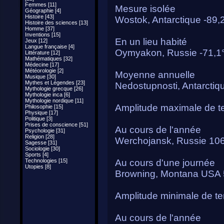
Femmes [11]
Mesure isolée
Géographie [4]
Histoire [43]
Wostok, Antarctique -89,
Histoire des sciences [13]
Homme [37]
Inventions [15]
En un lieu habité
Jeux [12]
Langue française [4]
Oymyakon, Russie -71,1
Littérature [12]
Mathématiques [32]
Médecine [17]
Météorologie [2]
Moyenne annuelle
Musique [30]
Mythes et Légendes [23]
Nedostupnosti, Antarctiq
Mythologie grecque [26]
Mythologie inca [6]
Mythologie nordique [11]
Amplitude maximale de t
Philosophie [15]
Physique [17]
Politique [3]
Prises de conscience [51]
Au cours de l'année
Psychologie [31]
Religion [28]
Werchojansk, Russie 106,
Sagesse [31]
Sociologie [30]
Sports [4]
Technologies [15]
Au cours d'une journée
Utopies [8]
Browning, Montana USA 5
Amplitude minimale de t
Au cours de l'année