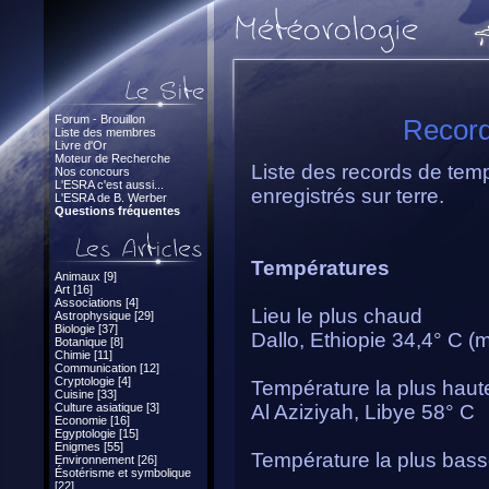
Forum - Brouillon
Record
Liste des membres
Livre d'Or
Moteur de Recherche
Liste des records de temp
Nos concours
L'ESRA c'est aussi...
enregistrés sur terre.
L'ESRA de B. Werber
Questions fréquentes
Températures
Animaux [9]
Art [16]
Associations [4]
Lieu le plus chaud
Astrophysique [29]
Biologie [37]
Dallo, Ethiopie 34,4° C (
Botanique [8]
Chimie [11]
Communication [12]
Cryptologie [4]
Température la plus haut
Cuisine [33]
Culture asiatique [3]
Al Aziziyah, Libye 58° C
Economie [16]
Egyptologie [15]
Enigmes [55]
Température la plus bas
Environnement [26]
Ésotérisme et symbolique
[22]