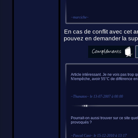
~
marciche
~
En cas de conflit avec cet ar
pouvez en demander la supp
Article intéressant. Je ne vois pas trop 
N'empêche, avoir 55°C de différence en 
~
Thanatos
~ le
13-07-2007 à 00:00
Pourrait-on aussi trouver sur ce site q
provoqués ?
~
Pascal Cast
~ le
15-12-2010 à 13:17