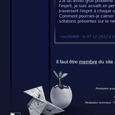
J'ai un assez gros problème 
l'esprit, je suis assailli en
traversent l'esprit à chaque s
Comment pourrais-je calmer c
solutions présentes sur le ne
~
ant36400
~ le
07-11-2012 à 0
Il faut être
membre
du site 
Réalisation grap
Réalisation technique :
T