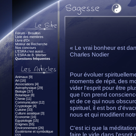
Forum - Brouillon
Liste des membres
Livre d'Or
Moteur de Recherche
« Le vrai bonheur est dan
Nos concours
L'ESRA c'est aussi...
Charles Nodier
L'ESRA de B. Werber
Questions fréquentes
Pour évoluer spirituellemen
Animaux [9]
moments de répit, des mo
Art [16]
Associations [4]
vider l'esprit pour être p
Astrophysique [29]
Biologie [37]
que l'on prend conscienc
Botanique [8]
Chimie [11]
et de ce qui nous obscurcit
Communication [12]
Cryptologie [4]
spirituel, il est bon d'év
Cuisine [33]
Culture asiatique [3]
nous et qui modifient not
Economie [16]
Egyptologie [15]
Enigmes [55]
C'est ici que la méditati
Environnement [26]
Ésotérisme et symbolique
faire le vide dans l'espri
[22]