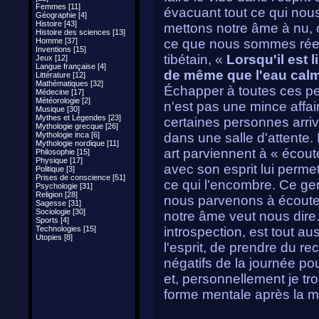
Femmes [11]
évacuant tout ce qui nou
Géographie [4]
Histoire [43]
mettons notre âme à nu, 
Histoire des sciences [13]
Homme [37]
ce que nous sommes réel
Inventions [15]
tibétain, «
Lorsqu'il est l
Jeux [12]
Langue française [4]
de même que l'eau calme
Littérature [12]
Mathématiques [32]
Échapper à toutes ces pe
Médecine [17]
Météorologie [2]
n'est pas une mince affaire
Musique [30]
Mythes et Légendes [23]
certaines personnes arri
Mythologie grecque [26]
Mythologie inca [6]
dans une salle d'attente.
Mythologie nordique [11]
art parviennent à « écou
Philosophie [15]
Physique [17]
avec son esprit lui permet
Politique [3]
Prises de conscience [51]
ce qui l'encombre. Ce genr
Psychologie [31]
Religion [28]
nous parvenons à écouter
Sagesse [31]
Sociologie [30]
notre âme veut nous dire.
Sports [4]
Technologies [15]
introspection, est tout au
Utopies [8]
l'esprit, de prendre du r
négatifs de la journée p
et, personnellement je tr
forme mentale après la mé