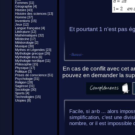
Femmes [11]
Géographie [4]
Histoire [43]
Histoire des sciences [13]
Homme [37]
Inventions [15]
Jeux [12]
Et pourtant 1 n'est pas éga
Langue française [4]
Littérature [12]
Mathématiques [32]
Médecine [17]
Météorologie [2]
Musique [30]
Mythes et Légendes [23]
Mythologie grecque [26]
~
Banzai
~
Mythologie inca [6]
Mythologie nordique [11]
Philosophie [15]
En cas de conflit avec cet ar
Physique [17]
Politique [3]
pouvez en demander la supp
Prises de conscience [51]
Psychologie [31]
Religion [28]
Sagesse [31]
Sociologie [30]
Sports [4]
Technologies [15]
Utopies [8]
Facile, si a=b ... alors imposs
simplification, c'est une div
nombre, or il est impossible d