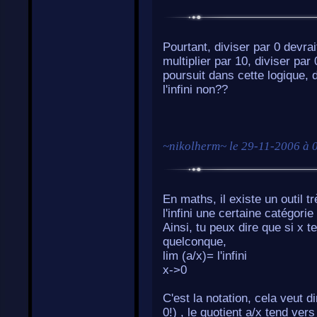
Pourtant, diviser par 0 devrait
multiplier par 10, diviser par
poursuit dans cette logique, d
l'infini non??
~
nikolherm
~ le
29-11-2006 à 
En maths, il existe un outil t
l'infini une certaine catégorie 
Ainsi, tu peux dire que si x t
quelconque,
lim (a/x)= l'infini
x->0
C'est la notation, cela veut d
0!) , le quotient a/x tend vers l