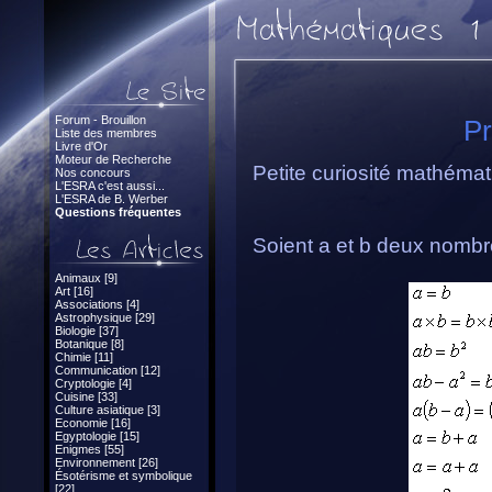
Forum - Brouillon
Pr
Liste des membres
Livre d'Or
Moteur de Recherche
Petite curiosité mathémat
Nos concours
L'ESRA c'est aussi...
L'ESRA de B. Werber
Questions fréquentes
Soient a et b deux nombre
Animaux [9]
Art [16]
Associations [4]
Astrophysique [29]
Biologie [37]
Botanique [8]
Chimie [11]
Communication [12]
Cryptologie [4]
Cuisine [33]
Culture asiatique [3]
Economie [16]
Egyptologie [15]
Enigmes [55]
Environnement [26]
Ésotérisme et symbolique
[22]