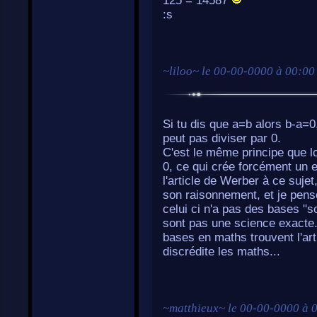
125 = 14587
:s
~
liloo
~ le
00-00-0000 à 00:00
Si tu dis que a=b alors b-a=0
peut pas diviser par 0.
C'est le même principe que l
0, ce qui crée forcément un 
l'article de Werber à ce sujet
son raisonnement, et je pense
celui ci n'a pas des bases "s
sont pas une science exacte.
bases en maths trouvent l'arti
discrédite les maths...
~
matthieux
~ le
00-00-0000 à 