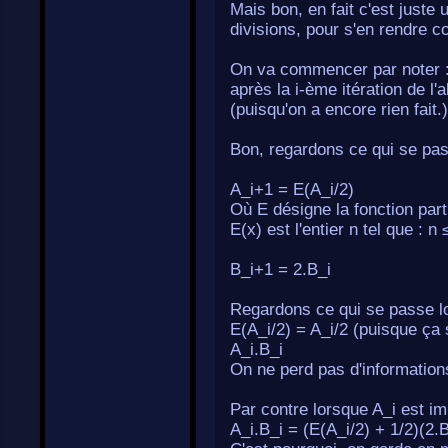
Mais bon, en fait c'est juste 
divisions, pour s'en rendre co
On va commencer par noter : 
après la i-ème itération de l'
(puisqu'on a encore rien fait.)
Bon, regardons ce qui se pass
A_i+1 = E(A_i/2)
Où E désigne la fonction parti
E(x) est l'entier n tel que : n
B_i+1 = 2.B_i
Regardons ce qui se passe lor
E(A_i/2) = A_i/2 (puisque ça 
A_i.B_i
On ne perd pas d'information
Par contre lorsque A_i est imp
A_i.B_i = (E(A_i/2) + 1/2)(2.B