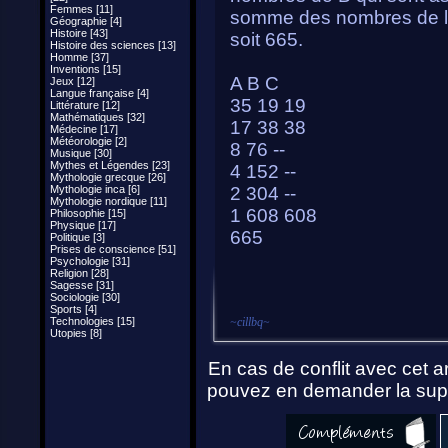
Femmes [11]
somme des nombres de la 
Géographie [4]
Histoire [43]
soit 665.
Histoire des sciences [13]
Homme [37]
Inventions [15]
A B C
Jeux [12]
Langue française [4]
35 19 19
Littérature [12]
Mathématiques [32]
17 38 38
Médecine [17]
Météorologie [2]
8 76 --
Musique [30]
Mythes et Légendes [23]
4 152 --
Mythologie grecque [26]
Mythologie inca [6]
2 304 --
Mythologie nordique [11]
1 608 608
Philosophie [15]
Physique [17]
665
Politique [3]
Prises de conscience [51]
Psychologie [31]
Religion [28]
Sagesse [31]
Sociologie [30]
Sports [4]
Technologies [15]
~
cillbq
~
Utopies [8]
En cas de conflit avec cet ar
pouvez en demander la supp