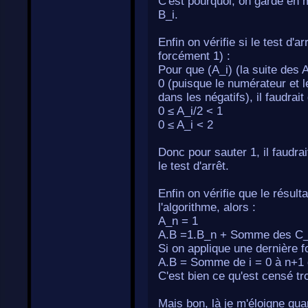
C'est pourquoi, on garde en m
B_i.
Enfin on vérifie si le test d'a
forcément 1) :
Pour que (A_i) (la suite des 
0 (puisque le numérateur et l
dans les négatifs), il faudrait
0 ≤ A_i/2 < 1
0 ≤ A_i < 2
Donc pour sauter 1, il faudra
le test d'arrêt.
Enfin on vérifie que le résult
l'algorithme, alors :
A_n = 1
A.B =1.B_n + Somme des C_
Si on applique une dernière fo
A.B = Somme de i = 0 à n+1 
C'est bien ce qu'est censé tr
Mais bon, là je m'éloigne qu