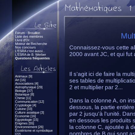
Forum - Brouillon
Mult
Liste des membres
Livre d'Or
Moteur de Recherche
Connaissez-vous cette al
Nos concours
L'ESRA c'est aussi...
2000 avant JC, et qui fut
L'ESRA de B. Werber
Questions fréquentes
Il s'agit ici de faire la m
Animaux [9]
ses tables de multiplicatio
Art [16]
Associations [4]
2 et multiplier par 2...
Astrophysique [29]
Biologie [37]
Botanique [8]
Chimie [11]
Dans la colonne A, on ins
Communication [12]
Cryptologie [4]
dessous, la partie entière
Cuisine [33]
Culture asiatique [3]
par 2 jusqu'à l'unité. Dans
Economie [16]
en dessous les produits s
Egyptologie [15]
Enigmes [55]
la colonne C, ajoutée à des
Environnement [26]
Ésotérisme et symbolique
nombres de B qui sont as
[22]