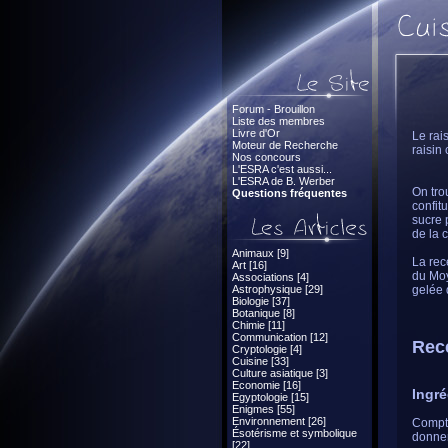
Forum - Brouillon
Liste des membres
Livre d'Or
Le rai
Moteur de Recherche
raisin
Nos concours
L'ESRA c'est aussi...
L'ESRA de B. Werber
On tro
Questions fréquentes
confit
sucre 
de la 
Animaux [9]
La rec
Art [16]
du Moy
Associations [4]
Astrophysique [29]
gelée 
Biologie [37]
Botanique [8]
Chimie [11]
Communication [12]
Rece
Cryptologie [4]
Cuisine [33]
Culture asiatique [3]
Economie [16]
Ingré
Egyptologie [15]
Enigmes [55]
Environnement [26]
Compter
Ésotérisme et symbolique
donner
[22]