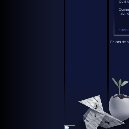
toute 
Comme 
l’abri 
~
carrol
En cas de co