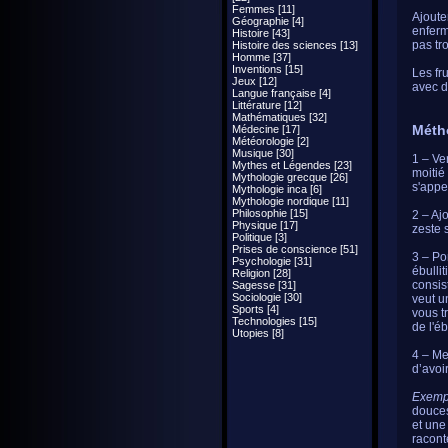
Femmes [11]
Ajouter
Géographie [4]
enferm
Histoire [43]
pas tro
Histoire des sciences [13]
Homme [37]
Inventions [15]
Les fr
Jeux [12]
avec d
Langue française [4]
Littérature [12]
Mathématiques [32]
Méth
Médecine [17]
Météorologie [2]
Musique [30]
1 – Ve
Mythes et Légendes [23]
moitié
Mythologie grecque [26]
s'appe
Mythologie inca [6]
Mythologie nordique [11]
Philosophie [15]
2 – Aj
Physique [17]
zeste 
Politique [3]
Prises de conscience [51]
3 – Por
Psychologie [31]
ébulli
Religion [28]
consis
Sagesse [31]
Sociologie [30]
veut u
Sports [4]
vous t
Technologies [15]
de l'éb
Utopies [8]
4 – Me
d’avoir
Exempl
douces
et une
racont