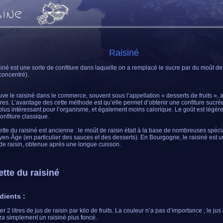
Raisiné
siné est une sorte de confiture dans laquelle on a remplacé le sucre par du moût de 
 concentré).
uve le raisiné dans le commerce, souvent sous l’appellation « desserts de fruits »,
ures. L’avantage des cette méthode est qu’elle permet d’obtenir une confiture sucrée
plus intéressant pour l’organisme, et également moins calorique. Le goût est légère
confiture classique.
ette du raisiné est ancienne : le moût de raisin était à la base de nombreuses spécia
en-Âge (en particulier des sauces et des desserts). En Bourgogne, le raisiné est u
de raisin, obtenue après une longue cuisson.
tte du raisiné
dients :
 2 litres de jus de raisin par kilo de fruits. La couleur n’a pas d’importance ; le jus 
a simplement un raisiné plus foncé.