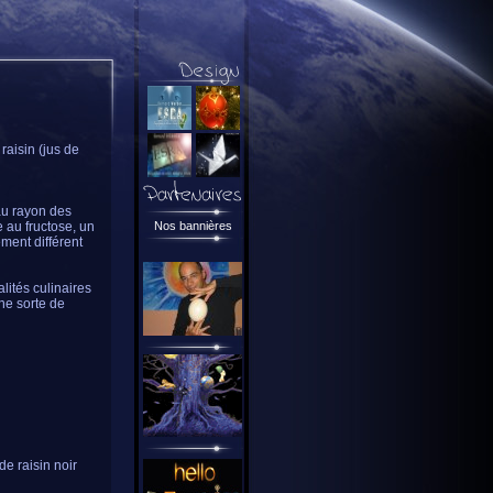
raisin (jus de
 au rayon des
 au fructose, un
Nos bannières
ment différent
lités culinaires
ne sorte de
de raisin noir