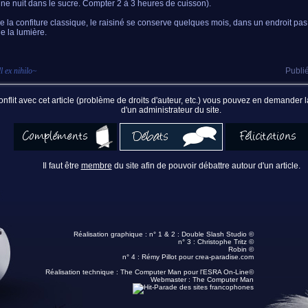
une nuit dans le sucre. Compter 2 à 3 heures de cuisson).
la confiture classique, le raisiné se conserve quelques mois, dans un endroit pas
de la lumière.
l ex nihilo
~
Publié
nflit avec cet article (problème de droits d'auteur, etc.) vous pouvez en demander
d'un administrateur du site.
Il faut être
membre
du site afin de pouvoir débattre autour d'un article.
Réalisation graphique : n° 1 & 2 :
Double Slash Studio ©
n° 3 :
Christophe Tritz ©
Robin ©
n° 4 :
Rémy Pillot
pour crea-paradise.com
Réalisation technique :
The Computer Man pour l'ESRA On-Line©
Webmaster :
The Computer Man