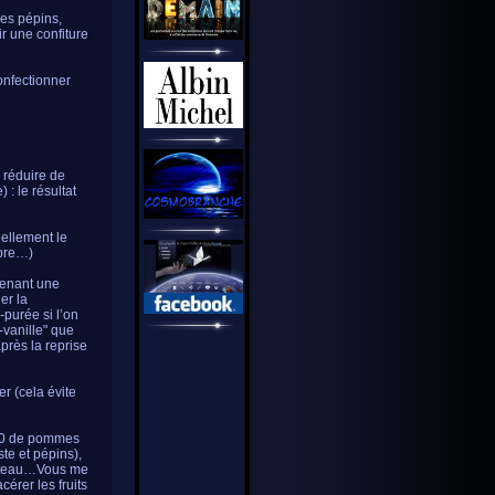
les pépins,
r une confiture
confectionner
e réduire de
 : le résultat
uellement le
mbre…)
ntenant une
er la
-purée si l’on
-vanille" que
près la reprise
er (cela évite
300 de pommes
te et pépins),
couteau…Vous me
érer les fruits