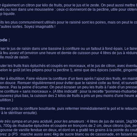
 également un citron par kilo de fruits, pour le jus et le zeste. On peut aussi mettre 
és ou non dans une mousseline : ceux-ci donneront de la pectine, utile pour obteni
p liquide.
uits les plus communément utilisés pour le raisiné sont les poires, mais on peut le 
’autres sortes. Soyez imaginatifs !
ode :
rser le jus de raisin dans une bassine à confiture ou un faitout à fond épais. Le fair
 à feu assez vif (environ une heure et demie de cuisson pour 4 litres de jus à réduire)
lle
moût de raisin
.
outer les fruits frais épluchés et coupés en morceaux, et le jus de citron, avec évent
selon le goût (et les pépins pour la pectine !), ainsi que des épices (vanille, ginge
ter à ébullition. Faire réduire la confiture d’un tiers après l’ajout des fruits, en mai
tion douce. Remuer régulièrement pour éviter que le raisiné colle au fond, et surveill
tance. Pas la peine d’écumer. On peut écraser un peu les fruits à l’aide d’un presse
ne confiture « sans morceaux ». (A titre indicatif : pour la recette "pommes-rhubarbe
rouverez plus bas, la cuisson des 2 kilos de fruits a pris un peu moins d'une heure a
ullition.)
ttre en pots la confiture bouillante, puis refermer immédiatement le pot et le retourn
 à le stériliser ensuite).
e très sympa et un peu acidulé, pour les amateurs :
4 litres de jus de raisin, 1kg
, 700g de rhubarbe épluchée et coupée en tronçons de 2 cm, deux citrons (jus, zes
 gousse de vanille fendue en deux, et dont on a gratté les grains à la pointe du 
erez :p (PS : marche aussi avec 4kg de sucre blanc ou de cassonade, en faisant mac