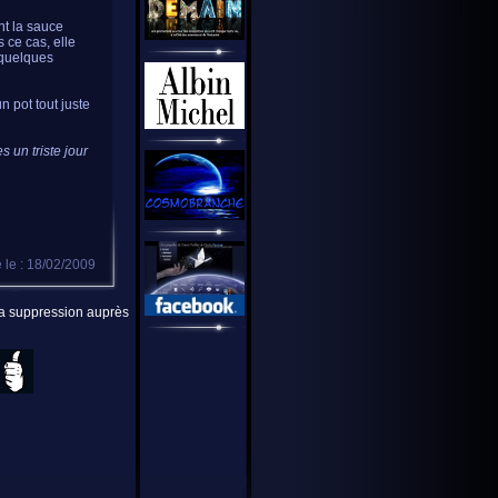
nt la sauce
 ce cas, elle
 quelques
n pot tout juste
 un triste jour
 le : 18/02/2009
 la suppression auprès