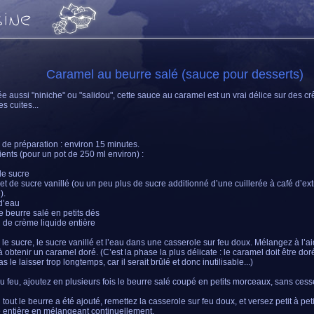
Caramel au beurre salé (sauce pour desserts)
e aussi "niniche" ou "salidou", cette sauce au caramel est un vrai délice sur des c
 cuites...
de préparation : environ 15 minutes.
ients (pour un pot de 250 ml environ) :
e sucre
et de sucre vanillé (ou un peu plus de sucre additionné d’une cuillerée à café d’extr
).
d’eau
e beurre salé en petits dés
 de crème liquide entière
 le sucre, le sucre vanillé et l’eau dans une casserole sur feu doux. Mélangez à l’ai
à obtenir un caramel doré. (C’est la phase la plus délicate : le caramel doit être dor
s le laisser trop longtemps, car il serait brûlé et donc inutilisable...)
u feu, ajoutez en plusieurs fois le beurre salé coupé en petits morceaux, sans ces
tout le beurre a été ajouté, remettez la casserole sur feu doux, et versez petit à pet
e entière en mélangeant continuellement.