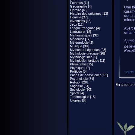
Femmes [11]
Géographie [4]
Une fo
Histoire [43]
carame
Histoire des sciences [13]
durcir
Homme [37]
minute
Inventions [15]
Jeux [12]
Langue française [4]
Averti
Littérature [12]
entamé
Mathématiques [32]
Médecine [17]
Spécia
Météorologie [2]
Musique [30]
de fév
Mythes et Légendes [23]
Recett
Mythologie grecque [26]
Mythologie inca [6]
Mythologie nordique [11]
Philosophie [15]
Physique [17]
Politique [3]
~
carrol
Prises de conscience [51]
Psychologie [31]
Religion [28]
En cas de co
Sagesse [31]
Sociologie [30]
Sports [4]
Technologies [15]
Utopies [8]