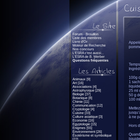
Forum - Brouillon
Liste des membres
Livre d'Or
Appelé
Moteur de Recherche
pommes
Nos concours
L'ESRA c'est aussi...
L'ESRA de B. Werber
Questions fréquentes
Temps 
Ingréd
100g d
Animaux [9]
1 sach
Art [16]
liquide
Associations [4]
Astrophysique [29]
25 ml 
Biologie [37]
50 g d
Botanique [8]
100 ml
Chimie [11]
Communication [12]
Mettez
Cryptologie [4]
jusqu’
Cuisine [33]
Culture asiatique [3]
à ne pa
Economie [16]
Egyptologie [15]
Hors d
Enigmes [55]
Environnement [26]
Quand 
Ésotérisme et symbolique
liquid
[22]