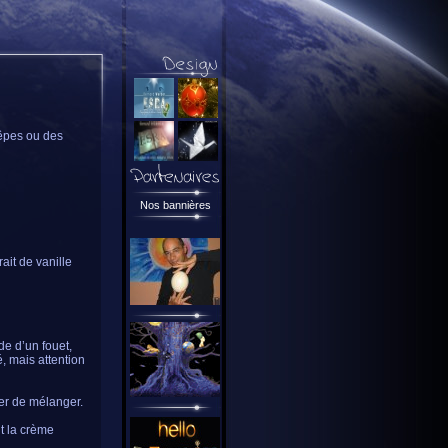
rêpes ou des
Nos bannières
ait de vanille
de d’un fouet,
é, mais attention
ser de mélanger.
it la crème