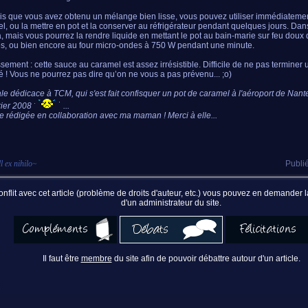
is que vous avez obtenu un mélange bien lisse, vous pouvez utiliser immédiateme
l, ou la mettre en pot et la conserver au réfrigérateur pendant quelques jours. Dans
a, mais vous pourrez la rendre liquide en mettant le pot au bain-marie sur feu doux
s, ou bien encore au four micro-ondes à 750 W pendant une minute.
ssement : cette sauce au caramel est assez irrésistible. Difficile de ne pas terminer u
 ! Vous ne pourrez pas dire qu’on ne vous a pas prévenu... ;o)
le dédicace à TCM, qui s'est fait confisquer un pot de caramel à l'aéroport de Nantes
rier 2008
...
e rédigée en collaboration avec ma maman ! Merci à elle...
l ex nihilo
~
Publié
nflit avec cet article (problème de droits d'auteur, etc.) vous pouvez en demander
d'un administrateur du site.
Il faut être
membre
du site afin de pouvoir débattre autour d'un article.