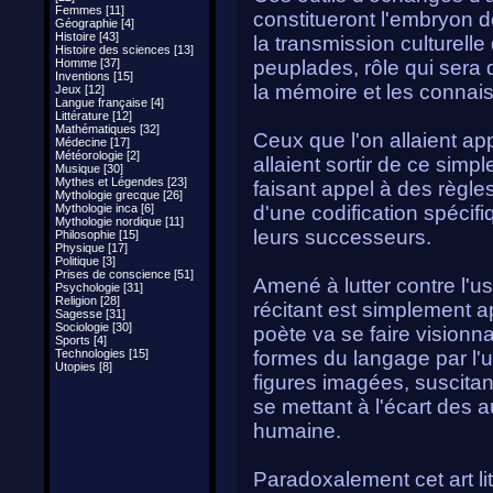
Femmes [11]
constitueront l'embryon de
Géographie [4]
Histoire [43]
la transmission culturelle
Histoire des sciences [13]
Homme [37]
peuplades, rôle qui sera
Inventions [15]
la mémoire et les conna
Jeux [12]
Langue française [4]
Littérature [12]
Mathématiques [32]
Ceux que l'on allaient app
Médecine [17]
Météorologie [2]
allaient sortir de ce sim
Musique [30]
Mythes et Légendes [23]
faisant appel à des règles 
Mythologie grecque [26]
Mythologie inca [6]
d'une codification spécifi
Mythologie nordique [11]
leurs successeurs.
Philosophie [15]
Physique [17]
Politique [3]
Prises de conscience [51]
Amené à lutter contre l'u
Psychologie [31]
Religion [28]
récitant est simplement ap
Sagesse [31]
Sociologie [30]
poète va se faire visionn
Sports [4]
Technologies [15]
formes du langage par l'u
Utopies [8]
figures imagées, suscitan
se mettant à l'écart des
humaine.
Paradoxalement cet art lit