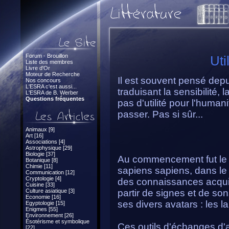
Forum - Brouillon
Uti
Liste des membres
Livre d'Or
Moteur de Recherche
Il est souvent pensé depu
Nos concours
L'ESRA c'est aussi...
traduisant la sensibilité, 
L'ESRA de B. Werber
Questions fréquentes
pas d'utilité pour l'humani
passer. Pas si sûr...
Animaux [9]
Art [16]
Associations [4]
Astrophysique [29]
Biologie [37]
Au commencement fut le v
Botanique [8]
Chimie [11]
sapiens sapiens, dans le
Communication [12]
Cryptologie [4]
des connaissances acquis
Cuisine [33]
Culture asiatique [3]
partir de signes et de so
Economie [16]
ses divers avatars : les 
Egyptologie [15]
Enigmes [55]
Environnement [26]
Ésotérisme et symbolique
Ces outils d'échanges d'a
[22]